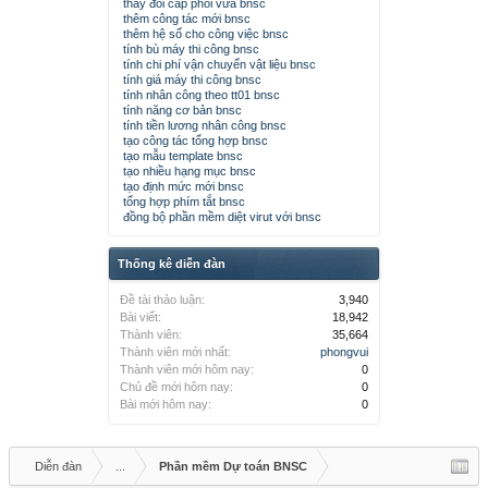
thay đổi cấp phối vữa bnsc
thêm công tác mới bnsc
Lấy dữ liệu từ File Dự toán khác
[
Tại
[
Tại
thêm hệ số cho công việc bnsc
2.33​
để chạy tiếp hồ sơ (bảng Dự
đây
]
​
đây
]
​
tính bù máy thi công bnsc
toán)
tính chi phí vận chuyển vật liệu bnsc
tính giá máy thi công bnsc
Lấy dữ liệu từ File Dự toán khác
[
Tại
[
Tại
2.34​
tính nhân công theo tt01 bnsc
để chạy tiếp hồ sơ (thẩm định)
đây
]
​
đây
]
​
tính năng cơ bản bnsc
Cập nhật Bộ đơn giá mới đối
[
Tại
[
Tại
tính tiền lương nhân công bnsc
2.35​
tạo công tác tổng hợp bnsc
với hồ sơ đã chạy
đây
]
​
đây
]
​
tạo mẫu template bnsc
Tính chi phí dự phòng trượt giá
[
Tại
[
Tại
tạo nhiều hạng mục bnsc
2.36​
trong Dự toán Gói thầu TCXD
đây
]
​
đây
]
​
tạo định mức mới bnsc
tổng hợp phím tắt bnsc
Cách Bỏ chi phí Hạng mục
[
Tại
đồng bộ phần mềm diệt virut với bnsc
2.37​
chung và Dự phòng
đây
]
​
Cách gộp nhiều File/Hạng mục
[
Tại
2.38​
Thống kê diễn đàn
Dự toán
đây
]
​
Lập hồ sơ Thanh/Quyết toán
Đề tài thảo luận:
3,940
[
Tại
2.39​
cho hồ sơ theo TT 06/2016/TT-
Bài viết:
18,942
đây
]
​
BXD
Thành viên:
35,664
Thành viên mới nhất:
phongvui
Tính năng Nâng cấp chuyển tiếp
[
Tại
[
Tại
2.40​
Thành viên mới hôm nay:
0
phiên bản
đây
]
​
đây
]
​
Chủ đề mới hôm nay:
0
Lưu ý khi so sánh giá Dự thầu
Bài mới hôm nay:
0
[
Tại
2.41​
và THKP trong TT 06/2016/TT-
đây
]
​
BXD
Xử lý giá Dự thầu không bằng
[
Tại
[
Tại
2.42​
Diễn đàn
...
Phần mềm Dự toán BNSC
giá THKP
đây
]
​
đây
]
​