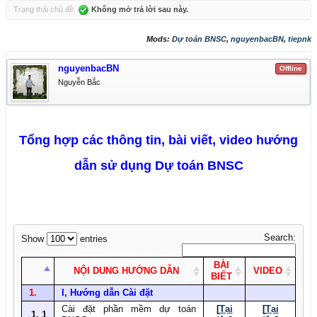
Trạng thái chủ đề:
Không mở trả lời sau này.
Mods:
Dự toán BNSC
,
nguyenbacBN
,
tiepnk
nguyenbacBN
Offline
Nguyễn Bắc
Tổng hợp các thông tin, bài viết, video hướng
dẫn sử dụng Dự toán BNSC
Search:
Show
entries
BÀI
NỘI DUNG HƯỚNG DẪN
VIDEO
BIẾT
1.
I, Hướng dẫn Cài đặt
Cài đặt phần mềm dự toán
[
Tại
[
Tại
1. 1​