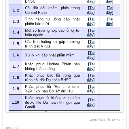
BNSC
đây
]
​
đây
]
​
Cài đặt dấu chấm, phẩy trong
[
Tại
[
Tại
1. 2​
Control Panel
đây
]
​
đây
]
​
Tính năng tự động cập nhật
[
Tại
[
Tại
1. 3​
phiên bản mới
đây
]
​
đây
]
​
Một số trường hợp báo lỗi ký tự
[
Tại
1. 4​
loằn ngoằn
đây
]
​
Các tình huống khi gặp chương
[
Tại
1. 5​
trình diệt Viruts
đây
]
​
[
Tại
1. 6​
Xử lý khi cập nhật phần mềm
đây
]
​
Khắc phục Update Phiên bản
[
Tại
1. 7​
không thành công
đây
]
​
Khắc phục báo lỗi trong quá
[
Tại
1. 8​
trình cài đặt Dự toán BNSC
đây
]
​
Khắc phục lỗi “Run-time error
[
Tại
1. 9​
'429' ” khi nạp Cơ sở dữ liệu
đây
]
​
Khắc phục lỗi không đính kèm
[
Tại
1.10​
được file Dự toán khi gửi qua
đây
]
​
Gmail
Khắc phục lỗi thiếu file Template
[
Tại
1.11​
khi tạo công trình mới
đây
]
​
Chỉnh sửa cuối:
12/09/19
Kiểm tra Excel phiên bản 32bit
[
Tại
1.12​
10/10/16