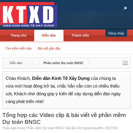
Đăng nhập
Trang chủ
Diễn đàn
Thành viên
Tìm kiếm diễn đàn
Bài viết gần đây
Diễn đàn
...
Phần mềm Dự toán BNSC
Chào Khách,
Diễn đàn Kinh Tế Xây Dựng
của chúng ta
vừa mới hoạt động trở lại, chắc hẳn vẫn còn có nhiều thiếu
sót, Khách nhớ đóng góp ý kiến để xây dựng diễn đàn ngày
càng phát triển nhé!
Tổng hợp các Video clip & bài viết về phần mềm
Dự toán BNSC
Thảo luận trong '
Phần mềm Dự toán BNSC
' bắt đầu bởi
nguyenbacBN
,
25/07/16
.