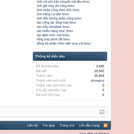
tính chi phí vận chuyển vật liệu bnsc
tính giá máy thi công bnsc
tính nhân công theo tt01 bnsc
tính năng cơ bản bnsc
tính tiền lương nhân công bnsc
tạo công tác tổng hợp bnsc
tạo mẫu template bnsc
tạo nhiều hạng mục bnsc
tạo định mức mới bnsc
tổng hợp phím tắt bnsc
đồng bộ phần mềm diệt virut với bnsc
Thống kê diễn đàn
Đề tài thảo luận:
3,940
Bài viết:
18,942
Thành viên:
35,664
Thành viên mới nhất:
phongvui
Thành viên mới hôm nay:
0
Chủ đề mới hôm nay:
0
Bài mới hôm nay:
0
Liên hệ
Trợ giúp
Trang chủ
Lên đầu trang
Quy định và Nội quy