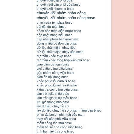
chuyển đổi cấp phối vữa
chuyển đổi cấp phối vữa bnsc
chuyển đổi nhóm nc bnsc
chuyển đổi nhóm nhân công
chuyển đổi nhóm nhân công bnsc
chỉnh sửa template bnsc
cài đặt dự toán bnsc
cách bóc thép điện nước bnsc
cập nhật bảng biểu bnsc
cập nhật phiên bản mới bnsc
dùng nhiều bộ đơn giá bnsc
dữ liệu thẩm định chạy tiếp
dữ liệu thẩm định chạy tiếp bnsc
dự thầu khác thkp bnsc
dự thầu khác tổng hợp kinh phí bnsc
giao diện dự toán bnsc
giới thiệu bảng biểu bnsc
gộp nhóm công việc bnsc
hiện ẩn nội dung bnsc
khắc phục lỗi loadxls bnsc
khắc phục lỗi reff và #name
kiểm tra các bảng biểu bnsc
làm tròn giá trị dự thầu
làm tròn giá trị dự thầu bnsc
lưu giá thông báo bnsc
lấy dữ liệu chạy hồ sơ
lấy dữ liệu chạy hồ sơ bnsc
nâng cấp bnsc
phím tắt bnsc
phím tắt bắc nam
thay đổi cấp phối vữa bnsc
thêm công tác mới bnsc
thêm hệ số cho công việc bnsc
tính bù máy thi công bnsc