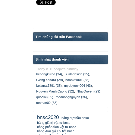
Tìm chúng tôi trên Facebook
Sinh nhật thành viên
Today is 11 people's birthday.
behongkutoe (34)
,
Buidanhsinh (35)
,
Giang casara (29)
,
hoanktxd01 (35)
,
kelamat7891 (35)
,
myduyen4004 (43)
,
Nguyen Manh Cuong (32)
,
Nhã Quyên (29)
,
quocloi (35)
,
theduongnguyen (36)
,
tonthan02 (38)
,
bnsc2020
bảng dự thầu bnsc
bảng giá trị vật tư bnsc
bảng phân tích vật tư bnsc
bảng đơn giá chi tiết bnsc