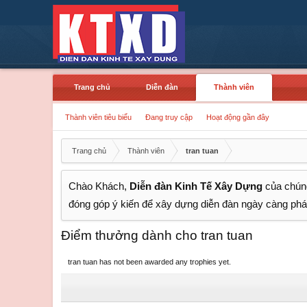
Trang chủ
Diễn đàn
Thành viên
Thành viên tiêu biểu
Đang truy cập
Hoạt động gần đây
Trang chủ
Thành viên
tran tuan
Chào Khách,
Diễn đàn Kinh Tế Xây Dựng
của chúng
đóng góp ý kiến để xây dựng diễn đàn ngày càng phát
Điểm thưởng dành cho tran tuan
tran tuan has not been awarded any trophies yet.