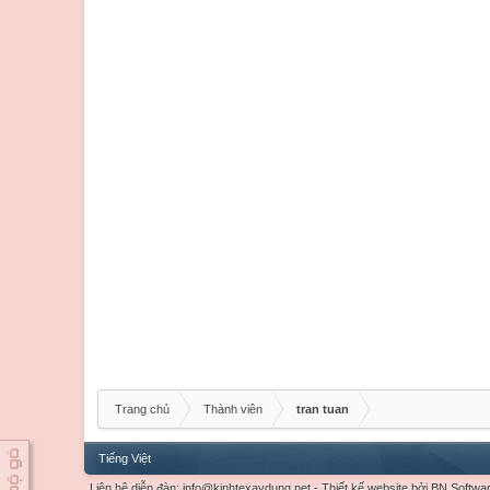
Trang chủ
Thành viên
tran tuan
Tiếng Việt
Liên hệ diễn đàn:
info@kinhtexaydung.net
-
Thiết kế website
bởi
BN Softwa