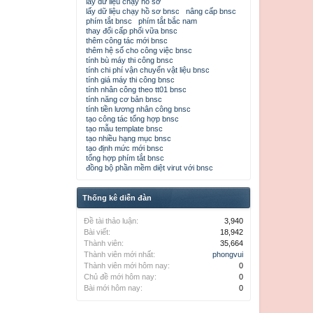
lấy dữ liệu chạy hồ sơ
lấy dữ liệu chạy hồ sơ bnsc
nâng cấp bnsc
phím tắt bnsc
phím tắt bắc nam
thay đổi cấp phối vữa bnsc
thêm công tác mới bnsc
thêm hệ số cho công việc bnsc
tính bù máy thi công bnsc
tính chi phí vận chuyển vật liệu bnsc
tính giá máy thi công bnsc
tính nhân công theo tt01 bnsc
tính năng cơ bản bnsc
tính tiền lương nhân công bnsc
tạo công tác tổng hợp bnsc
tạo mẫu template bnsc
tạo nhiều hạng mục bnsc
tạo định mức mới bnsc
tổng hợp phím tắt bnsc
đồng bộ phần mềm diệt virut với bnsc
Thống kê diễn đàn
Đề tài thảo luận:
3,940
Bài viết:
18,942
Thành viên:
35,664
Thành viên mới nhất:
phongvui
Thành viên mới hôm nay:
0
Chủ đề mới hôm nay:
0
Bài mới hôm nay:
0