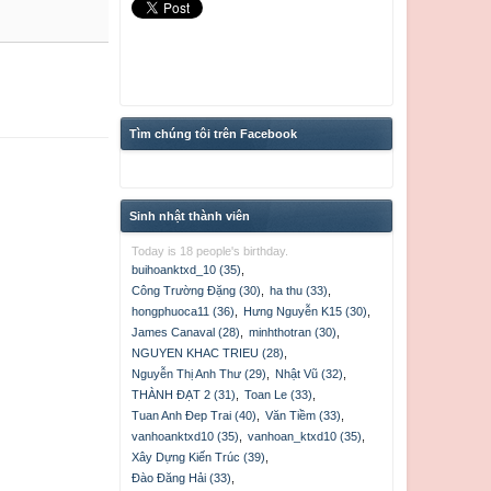
Tìm chúng tôi trên Facebook
Sinh nhật thành viên
Today is 18 people's birthday.
buihoanktxd_10 (35)
,
Công Trường Đặng (30)
,
ha thu (33)
,
hongphuoca11 (36)
,
Hưng Nguyễn K15 (30)
,
James Canaval (28)
,
minhthotran (30)
,
NGUYEN KHAC TRIEU (28)
,
Nguyễn Thị Anh Thư (29)
,
Nhật Vũ (32)
,
THÀNH ĐẠT 2 (31)
,
Toan Le (33)
,
Tuan Anh Đep Trai (40)
,
Văn Tiềm (33)
,
vanhoanktxd10 (35)
,
vanhoan_ktxd10 (35)
,
Xây Dựng Kiến Trúc (39)
,
Đào Đăng Hải (33)
,