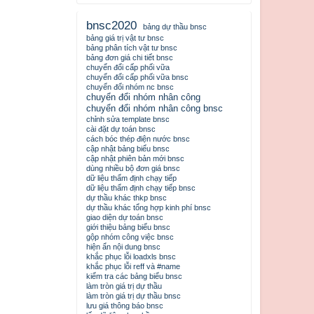
bnsc2020
bảng dự thầu bnsc
bảng giá trị vật tư bnsc
bảng phân tích vật tư bnsc
bảng đơn giá chi tiết bnsc
chuyển đổi cấp phối vữa
chuyển đổi cấp phối vữa bnsc
chuyển đổi nhóm nc bnsc
chuyển đổi nhóm nhân công
chuyển đổi nhóm nhân công bnsc
chỉnh sửa template bnsc
cài đặt dự toán bnsc
cách bóc thép điện nước bnsc
cập nhật bảng biểu bnsc
cập nhật phiên bản mới bnsc
dùng nhiều bộ đơn giá bnsc
dữ liệu thẩm định chạy tiếp
dữ liệu thẩm định chạy tiếp bnsc
dự thầu khác thkp bnsc
dự thầu khác tổng hợp kinh phí bnsc
giao diện dự toán bnsc
giới thiệu bảng biểu bnsc
gộp nhóm công việc bnsc
hiện ẩn nội dung bnsc
khắc phục lỗi loadxls bnsc
khắc phục lỗi reff và #name
kiểm tra các bảng biểu bnsc
làm tròn giá trị dự thầu
làm tròn giá trị dự thầu bnsc
lưu giá thông báo bnsc