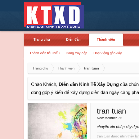
Trang chủ
Diễn đàn
Thành viên
Thành viên tiêu biểu
Đang truy cập
Hoạt động gần đây
Trang chủ
Thành viên
tran tuan
Chào Khách,
Diễn đàn Kinh Tế Xây Dựng
của chúng
đóng góp ý kiến để xây dựng diễn đàn ngày càng phát
tran tuan
New Member
, 35
chuyên xin phép xây dựn
tran tuan được nhìn thấy lần