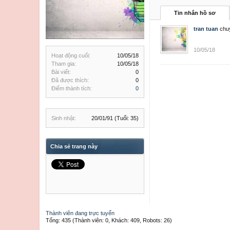
Tin nhắn hồ sơ
tran tuan
chu
10/05/18
Hoạt động cuối:
10/05/18
Tham gia:
10/05/18
Bài viết:
0
Đã được thích:
0
Điểm thành tích:
0
Sinh nhật:
20/01/91
(Tuổi: 35)
Chia sẻ trang này
Thành viên đang trực tuyến
Tổng: 435 (Thành viên: 0, Khách: 409, Robots: 26)