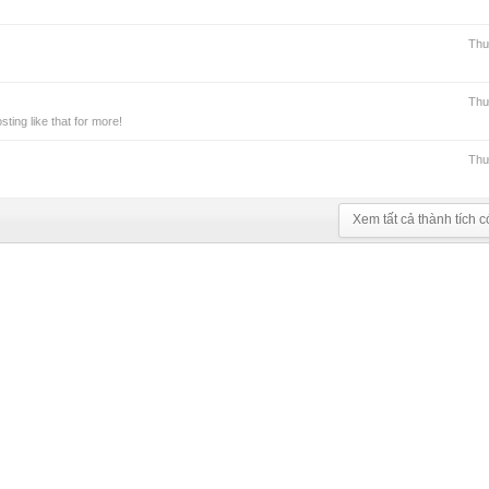
Thư
Thư
ing like that for more!
Thư
Xem tất cả thành tích c