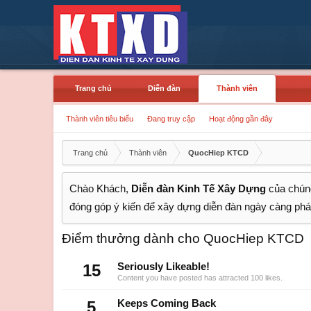
Trang chủ
Diễn đàn
Thành viên
Thành viên tiêu biểu
Đang truy cập
Hoạt động gần đây
Trang chủ
Thành viên
QuocHiep KTCD
Chào Khách,
Diễn đàn Kinh Tế Xây Dựng
của chúng
đóng góp ý kiến để xây dựng diễn đàn ngày càng phát
Điểm thưởng dành cho QuocHiep KTCD
15
Seriously Likeable!
Content you have posted has attracted 100 likes.
5
Keeps Coming Back