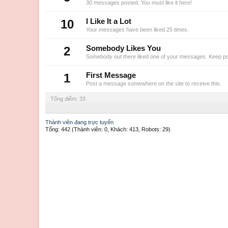
30 messages posted. You must like it here!
10
I Like It a Lot
Your messages have been liked 25 times.
2
Somebody Likes You
Somebody out there liked one of your messages. Keep post
1
First Message
Post a message somewhere on the site to receive this.
Tổng điểm: 33
Thành viên đang trực tuyến
Tổng: 442 (Thành viên: 0, Khách: 413, Robots: 29)