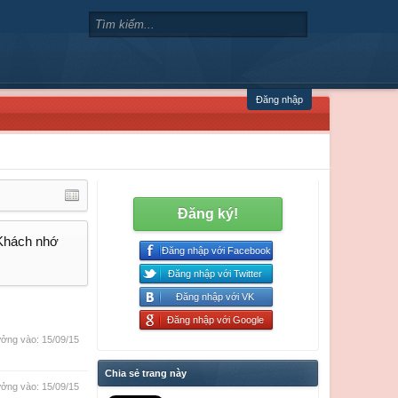
Đăng nhập
Đăng ký!
 Khách nhớ
Đăng nhập với Facebook
Đăng nhập với Twitter
Đăng nhập với VK
Đăng nhập với Google
ởng vào:
15/09/15
Chia sẻ trang này
ởng vào:
15/09/15