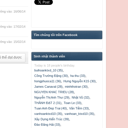
ởng vào:
16/06/14
ởng vào:
17/02/14
Tìm chúng tôi trên Facebook
ởng vào:
15/02/14
Sinh nhật thành viên
ó thể đạt được
Today is 18 people's birthday.
buihoanktxd_10 (35)
,
Công Trường Đặng (30)
,
ha thu (33)
,
hongphuoca11 (36)
,
Hưng Nguyễn K15 (30)
,
James Canaval (28)
,
minhthotran (30)
,
NGUYEN KHAC TRIEU (28)
,
Nguyễn Thị Anh Thư (29)
,
Nhật Vũ (32)
,
THÀNH ĐẠT 2 (31)
,
Toan Le (33)
,
Tuan Anh Đep Trai (40)
,
Văn Tiềm (33)
,
vanhoanktxd10 (35)
,
vanhoan_ktxd10 (35)
,
Xây Dựng Kiến Trúc (39)
,
Đào Đăng Hải (33)
,