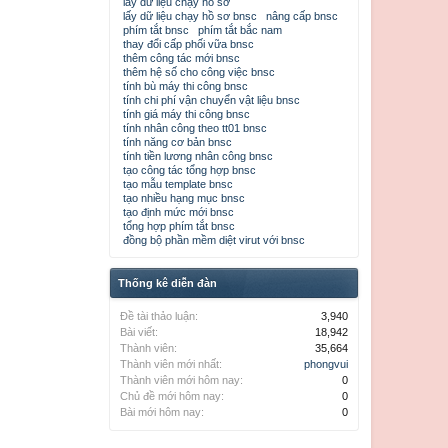
lấy dữ liệu chạy hồ sơ
lấy dữ liệu chạy hồ sơ bnsc
nâng cấp bnsc
phím tắt bnsc
phím tắt bắc nam
thay đổi cấp phối vữa bnsc
thêm công tác mới bnsc
thêm hệ số cho công việc bnsc
tính bù máy thi công bnsc
tính chi phí vận chuyển vật liệu bnsc
tính giá máy thi công bnsc
tính nhân công theo tt01 bnsc
tính năng cơ bản bnsc
tính tiền lương nhân công bnsc
tạo công tác tổng hợp bnsc
tạo mẫu template bnsc
tạo nhiều hạng mục bnsc
tạo định mức mới bnsc
tổng hợp phím tắt bnsc
đồng bộ phần mềm diệt virut với bnsc
Thống kê diễn đàn
Đề tài thảo luận:
3,940
Bài viết:
18,942
Thành viên:
35,664
Thành viên mới nhất:
phongvui
Thành viên mới hôm nay:
0
Chủ đề mới hôm nay:
0
Bài mới hôm nay:
0