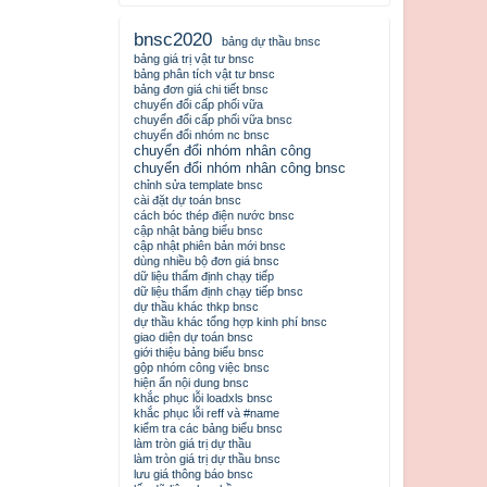
bnsc2020
bảng dự thầu bnsc
bảng giá trị vật tư bnsc
bảng phân tích vật tư bnsc
bảng đơn giá chi tiết bnsc
chuyển đổi cấp phối vữa
chuyển đổi cấp phối vữa bnsc
chuyển đổi nhóm nc bnsc
chuyển đổi nhóm nhân công
chuyển đổi nhóm nhân công bnsc
chỉnh sửa template bnsc
cài đặt dự toán bnsc
cách bóc thép điện nước bnsc
cập nhật bảng biểu bnsc
cập nhật phiên bản mới bnsc
dùng nhiều bộ đơn giá bnsc
dữ liệu thẩm định chạy tiếp
dữ liệu thẩm định chạy tiếp bnsc
dự thầu khác thkp bnsc
dự thầu khác tổng hợp kinh phí bnsc
giao diện dự toán bnsc
giới thiệu bảng biểu bnsc
gộp nhóm công việc bnsc
hiện ẩn nội dung bnsc
khắc phục lỗi loadxls bnsc
khắc phục lỗi reff và #name
kiểm tra các bảng biểu bnsc
làm tròn giá trị dự thầu
làm tròn giá trị dự thầu bnsc
lưu giá thông báo bnsc