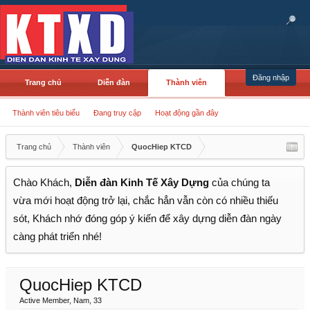
Đăng nhập
Trang chủ
Diễn đàn
Thành viên
Thành viên tiêu biểu
Đang truy cập
Hoạt động gần đây
Trang chủ
Thành viên
QuocHiep KTCD
Chào Khách,
Diễn đàn Kinh Tế Xây Dựng
của chúng ta
vừa mới hoạt động trở lại, chắc hẳn vẫn còn có nhiều thiếu
sót, Khách nhớ đóng góp ý kiến để xây dựng diễn đàn ngày
càng phát triển nhé!
QuocHiep KTCD
Active Member
, Nam, 33