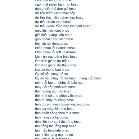
cập nhật bảng biểu bnsc
cập nhật phiên bản mới bnsc
dùng nhiều bộ đơn giá bnsc
dữ liệu thẩm định chạy tiếp
dữ liệu thẩm định chạy tiếp bnsc
dự thầu khác thkp bnsc
dự thầu khác tổng hợp kinh phí bnsc
giao diện dự toán bnsc
giới thiệu bảng biểu bnsc
gộp nhóm công việc bnsc
hiện ẩn nội dung bnsc
khắc phục lỗi loadxls bnsc
khắc phục lỗi reff và #name
kiểm tra các bảng biểu bnsc
làm tròn giá trị dự thầu
làm tròn giá trị dự thầu bnsc
lưu giá thông báo bnsc
lấy dữ liệu chạy hồ sơ
lấy dữ liệu chạy hồ sơ bnsc
nâng cấp bnsc
phím tắt bnsc
phím tắt bắc nam
thay đổi cấp phối vữa bnsc
thêm công tác mới bnsc
thêm hệ số cho công việc bnsc
tính bù máy thi công bnsc
tính chi phí vận chuyển vật liệu bnsc
tính giá máy thi công bnsc
tính nhân công theo tt01 bnsc
tính năng cơ bản bnsc
tính tiền lương nhân công bnsc
tạo công tác tổng hợp bnsc
tạo mẫu template bnsc
tạo nhiều hạng mục bnsc