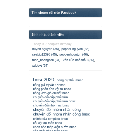
Tìm chúng tôi trên Facebook
Sinh nhật thành viên
Today is 7 people's birthday.
huynh nguyen (35)
,
pepper nguyen (33)
,
seabig12398 (45)
,
seobenhgoutvn (46)
,
tuan_hoangtien (34)
,
ván của nhà thầu (36)
,
xddovt (37)
,
bnsc2020
bảng dự thầu bnsc
bảng giá trị vật tư bnsc
bảng phân tích vật tư bnsc
bảng đơn giá chi tiết bnsc
chuyển đổi cấp phối vữa
chuyển đổi cấp phối vữa bnsc
chuyển đổi nhóm nc bnsc
chuyển đổi nhóm nhân công
chuyển đổi nhóm nhân công bnsc
chỉnh sửa template bnsc
cài đặt dự toán bnsc
cách bóc thép điện nước bnsc