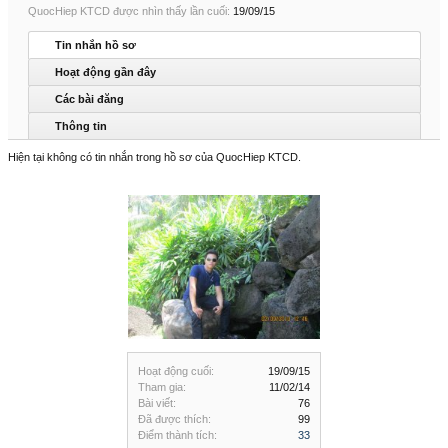
QuocHiep KTCD được nhìn thấy lần cuối:
19/09/15
Tin nhắn hồ sơ
Hoạt động gần đây
Các bài đăng
Thông tin
Hiện tại không có tin nhắn trong hồ sơ của QuocHiep KTCD.
Hoạt động cuối:
19/09/15
Tham gia:
11/02/14
Bài viết:
76
Đã được thích:
99
Điểm thành tích:
33