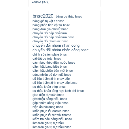
xddovt (37)
,
bnsc2020
bảng dự thầu bnsc
bảng giá trị vật tư bnsc
bảng phân tích vật tư bnsc
bảng đơn giá chi tiết bnsc
chuyển đổi cấp phối vữa
chuyển đổi cấp phối vữa bnsc
chuyển đổi nhóm nc bnsc
chuyển đổi nhóm nhân công
chuyển đổi nhóm nhân công bnsc
chỉnh sửa template bnsc
cài đặt dự toán bnsc
cách bóc thép điện nước bnsc
cập nhật bảng biểu bnsc
cập nhật phiên bản mới bnsc
dùng nhiều bộ đơn giá bnsc
dữ liệu thẩm định chạy tiếp
dữ liệu thẩm định chạy tiếp bnsc
dự thầu khác thkp bnsc
dự thầu khác tổng hợp kinh phí bnsc
giao diện dự toán bnsc
giới thiệu bảng biểu bnsc
gộp nhóm công việc bnsc
hiện ẩn nội dung bnsc
khắc phục lỗi loadxls bnsc
khắc phục lỗi reff và #name
kiểm tra các bảng biểu bnsc
làm tròn giá trị dự thầu
làm tròn giá trị dự thầu bnsc