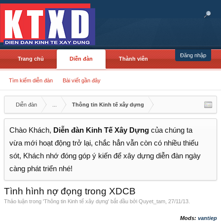
Đăng nhập
Trang chủ
Diễn đàn
Thành viên
Tìm kiếm diễn đàn
Bài viết gần đây
Diễn đàn
...
Thông tin Kinh tế xây dựng
Chào Khách,
Diễn đàn Kinh Tế Xây Dựng
của chúng ta
vừa mới hoạt động trở lại, chắc hẳn vẫn còn có nhiều thiếu
sót, Khách nhớ đóng góp ý kiến để xây dựng diễn đàn ngày
càng phát triển nhé!
Tình hình nợ đọng trong XDCB
Thảo luận trong '
Thông tin Kinh tế xây dựng
' bắt đầu bởi
Quyet_tam
,
27/11/13
.
Mods:
vantiep