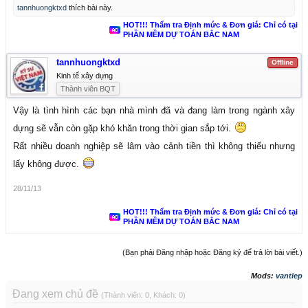
tannhuongktxd
thích bài này.
HOT!!! Thẩm tra Định mức & Đơn giá: Chỉ có tại
PHẦN MỀM DỰ TOÁN BẮC NAM
tannhuongktxd
Offline
Kinh tế xây dựng
Thành viên BQT
Vậy là tình hình các bạn nhà mình đã và đang làm trong ngành xây
dựng sẽ vẫn còn gặp khó khăn trong thời gian sắp tới.
Rất nhiều doanh nghiệp sẽ lâm vào cảnh tiền thì không thiếu nhưng
lấy không được.
28/11/13
HOT!!! Thẩm tra Định mức & Đơn giá: Chỉ có tại
PHẦN MỀM DỰ TOÁN BẮC NAM
(Bạn phải Đăng nhập hoặc Đăng ký để trả lời bài viết.)
Mods:
vantiep
Đang xem chủ đề
(Thành viên: 0, Khách: 0)