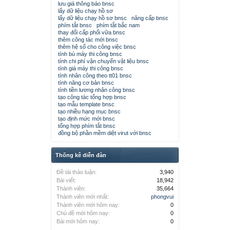
lưu giá thông báo bnsc
lấy dữ liệu chạy hồ sơ
lấy dữ liệu chạy hồ sơ bnsc
nâng cấp bnsc
phím tắt bnsc
phím tắt bắc nam
thay đổi cấp phối vữa bnsc
thêm công tác mới bnsc
thêm hệ số cho công việc bnsc
tính bù máy thi công bnsc
tính chi phí vận chuyển vật liệu bnsc
tính giá máy thi công bnsc
tính nhân công theo tt01 bnsc
tính năng cơ bản bnsc
tính tiền lương nhân công bnsc
tạo công tác tổng hợp bnsc
tạo mẫu template bnsc
tạo nhiều hạng mục bnsc
tạo định mức mới bnsc
tổng hợp phím tắt bnsc
đồng bộ phần mềm diệt virut với bnsc
Thống kê diễn đàn
Đề tài thảo luận:
3,940
Bài viết:
18,942
Thành viên:
35,664
Thành viên mới nhất:
phongvui
Thành viên mới hôm nay:
0
Chủ đề mới hôm nay:
0
Bài mới hôm nay:
0