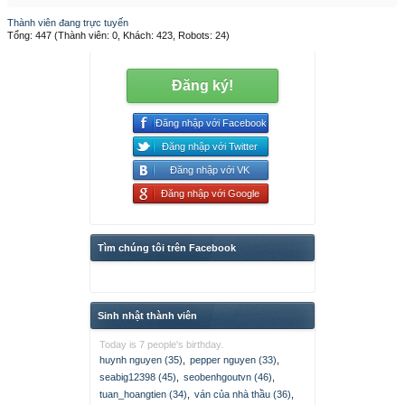
Thành viên đang trực tuyến
Tổng: 447 (Thành viên: 0, Khách: 423, Robots: 24)
Đăng ký!
Đăng nhập với Facebook
Đăng nhập với Twitter
Đăng nhập với VK
Đăng nhập với Google
Tìm chúng tôi trên Facebook
Sinh nhật thành viên
Today is 7 people's birthday.
huynh nguyen (35)
,
pepper nguyen (33)
,
seabig12398 (45)
,
seobenhgoutvn (46)
,
tuan_hoangtien (34)
,
ván của nhà thầu (36)
,