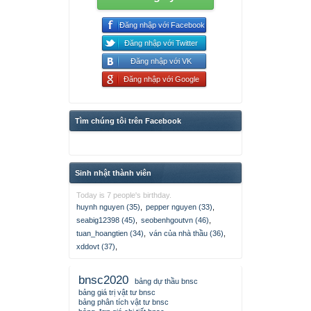
Đăng nhập với Facebook
Đăng nhập với Twitter
Đăng nhập với VK
Đăng nhập với Google
Tìm chúng tôi trên Facebook
Sinh nhật thành viên
Today is 7 people's birthday.
huynh nguyen (35)
,
pepper nguyen (33)
,
seabig12398 (45)
,
seobenhgoutvn (46)
,
tuan_hoangtien (34)
,
ván của nhà thầu (36)
,
xddovt (37)
,
bnsc2020
bảng dự thầu bnsc
bảng giá trị vật tư bnsc
bảng phân tích vật tư bnsc