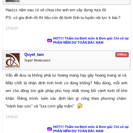
Haizzz năm sau có vẻ chua cho anh em xây dưng nựa rồi
PS: có gia đình rồi thì liêu còn đủ bình tĩnh tu luyện nội lực k bác?
17/11/13
HOT!!! Thẩm tra Định mức & Đơn giá: Chỉ có tại
PHẦN MỀM DỰ TOÁN BẮC NAM
Quyet_tam
Offline
Super Moderators
Vấn đề đưa ra không phải tự hoang mang hay gây hoang mang ai cả.
Mấu chốt là nhận định tình hình có đúng không? Nếu đúng, mỗi anh
em chủ động tìm giải pháp phù hợp nhất trong bối cảnh kinh tế khó
khăn. Riêng mình, luôn xác định làm gì cũng theo phương châm:
"tránh hao sức" và "lựa cơm gắp mắm"
17/11/13
HOT!!! Thẩm tra Định mức & Đơn giá: Chỉ có tại
PHẦN MỀM DỰ TOÁN BẮC NAM