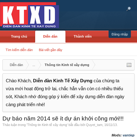
Đăng nhập
Trang chủ
Diễn đàn
Thành viên
Tìm kiếm diễn đàn
Bài viết gần đây
Diễn đàn
...
Thông tin Kinh tế xây dựng
Chào Khách,
Diễn đàn Kinh Tế Xây Dựng
của chúng ta
vừa mới hoạt động trở lại, chắc hẳn vẫn còn có nhiều thiếu
sót, Khách nhớ đóng góp ý kiến để xây dựng diễn đàn ngày
càng phát triển nhé!
Dự báo năm 2014 sẽ ít dự án khởi công mới!!!
Thảo luận trong '
Thông tin Kinh tế xây dựng
' bắt đầu bởi
Quyet_tam
,
16/11/13
.
Mods:
vantiep