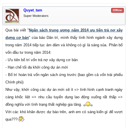
Quyet_tam
Offline
Super Moderators
Qua bài viết "
Ngân sách trung ương năm 2014 ưu tiên trả nợ xây
dựng cơ bản
" của báo Dân trí, mình thấy tình hình ngành xây dựng
trong năm 2014 tiếp tục ảm đảm và không có gì là sáng sủa. Phân bổ
vốn đầu tư trong năm 2014:
- Ưu tiên bố trí vốn trả nợ xây dựng cơ bản
- Hạn chế tối đa khởi công dự án mới
- Bố trí hoàn trả vốn ngân sách ứng trước (bao gồm cả vốn trái phiếu
Chính phủ)
Như vậy, khởi công các dự án mới sẽ ít => tình hình cạnh tranh ngày
càng khốc liệt => nhu cầu tuyển dụng lao động xuống rất thấp =>
đồng nghĩa với tình trạng thất nghiệp gia tăng.
Với các khó khăn được dự báo trên, anh em có sáng kiến gì để vượt
qua???