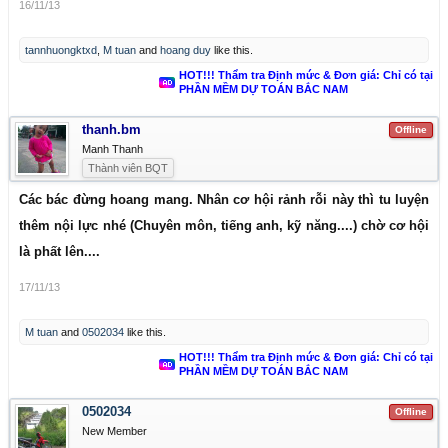
16/11/13
tannhuongktxd
,
M tuan
and
hoang duy
like this.
HOT!!! Thẩm tra Định mức & Đơn giá: Chỉ có tại
PHẦN MỀM DỰ TOÁN BẮC NAM
thanh.bm
Offline
Manh Thanh
Thành viên BQT
Các bác đừng hoang mang. Nhân cơ hội rảnh rỗi này thì tu luyện
thêm nội lực nhé (Chuyên môn, tiếng anh, kỹ năng....) chờ cơ hội
là phất lên....
17/11/13
M tuan
and
0502034
like this.
HOT!!! Thẩm tra Định mức & Đơn giá: Chỉ có tại
PHẦN MỀM DỰ TOÁN BẮC NAM
0502034
Offline
New Member