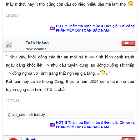
thầy ít thợ, nay ít thợ cũng còn đâu có việc nhiều đâu mà làm thợ
11/02/14
HOT!!! Thẩm tra Định mức & Đơn giá: Chỉ có tại
PHẦN MỀM DỰ TOÁN BẮC NAM
Tuấn Hoàng
Offline
New Member
" Như vậy, khởi công các dự án mới sẽ ít => tình hình cạnh tranh
ngày càng khốc liệt => nhu cầu tuyển dụng lao động xuống rất thấp
=> đồng nghĩa với tình trạng thất nghiệp gia tăng.
"
Kết luận này có vẻ không đúng, thực ra năm 2014 sẽ là năm nhu cầu
tuyển dụng cao hơn 2013 là chắc.
12/02/14
Quyet_tam
thích bài này.
HOT!!! Thẩm tra Định mức & Đơn giá: Chỉ có tại
PHẦN MỀM DỰ TOÁN BẮC NAM
thuytv
Offline