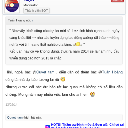
Moderator
Thành viên BQT
Tuấn Hoàng nói:
↑
" Như vậy, khởi công các dự án mới sẽ ít => tình hình cạnh tranh ngày
càng khốc liệt => nhu cầu tuyển dụng lao động xuống rất thấp => đồng
nghĩa với tình trạng thất nghiệp gia tăng.
"
Kết luận này có vẻ không đúng, thực ra năm 2014 sẽ là năm nhu cầu
tuyển dụng cao hơn 2013 là chắc.
Hihi, ngoài bác @
Quyet_tam
, diễn đàn có thêm bác @
Tuấn Hoàng
cũng là nhà dự báo tương lai rồi
Nhưng được cái bác dự báo rất lạc quan mà không có số liệu dẫn
chứng. Mong năm nay nhiều việc làm cho anh em
13/02/14
Quyet_tam
thích bài này.
HOT!!! Thẩm tra Định mức & Đơn giá: Chỉ có tại