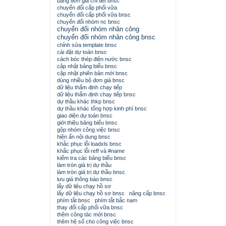
bảng đơn giá chi tiết bnsc
chuyển đổi cấp phối vữa
chuyển đổi cấp phối vữa bnsc
chuyển đổi nhóm nc bnsc
chuyển đổi nhóm nhân công
chuyển đổi nhóm nhân công bnsc
chỉnh sửa template bnsc
cài đặt dự toán bnsc
cách bóc thép điện nước bnsc
cập nhật bảng biểu bnsc
cập nhật phiên bản mới bnsc
dùng nhiều bộ đơn giá bnsc
dữ liệu thẩm định chạy tiếp
dữ liệu thẩm định chạy tiếp bnsc
dự thầu khác thkp bnsc
dự thầu khác tổng hợp kinh phí bnsc
giao diện dự toán bnsc
giới thiệu bảng biểu bnsc
gộp nhóm công việc bnsc
hiện ẩn nội dung bnsc
khắc phục lỗi loadxls bnsc
khắc phục lỗi reff và #name
kiểm tra các bảng biểu bnsc
làm tròn giá trị dự thầu
làm tròn giá trị dự thầu bnsc
lưu giá thông báo bnsc
lấy dữ liệu chạy hồ sơ
lấy dữ liệu chạy hồ sơ bnsc
nâng cấp bnsc
phím tắt bnsc
phím tắt bắc nam
thay đổi cấp phối vữa bnsc
thêm công tác mới bnsc
thêm hệ số cho công việc bnsc