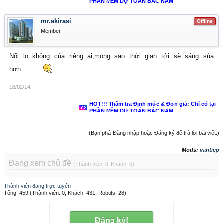
PHẦN MỀM DỰ TOÁN BẮC NAM
mr.akirasi
Offline
Member
Nổi lo không của riêng ai,mong sao thời gian tới sẽ sáng sủa
hơn...........
16/02/14
HOT!!! Thẩm tra Định mức & Đơn giá: Chỉ có tại
PHẦN MỀM DỰ TOÁN BẮC NAM
(Bạn phải Đăng nhập hoặc Đăng ký để trả lời bài viết.)
Mods:
vantiep
Đang xem chủ đề
(Thành viên: 0, Khách: 0)
Thành viên đang trực tuyến
Tổng: 459 (Thành viên: 0, Khách: 431, Robots: 28)
Đăng ký!