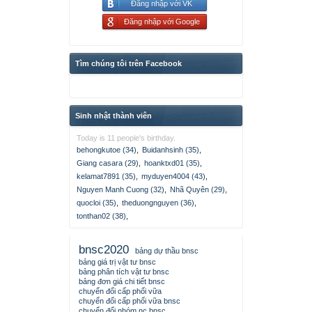
Đăng nhập với VK
Đăng nhập với Google
Tìm chúng tôi trên Facebook
Sinh nhật thành viên
Today is 11 people's birthday.
behongkutoe (34)
,
Buidanhsinh (35)
,
Giang casara (29)
,
hoanktxd01 (35)
,
kelamat7891 (35)
,
myduyen4004 (43)
,
Nguyen Manh Cuong (32)
,
Nhã Quyên (29)
,
quocloi (35)
,
theduongnguyen (36)
,
tonthan02 (38)
,
bnsc2020
bảng dự thầu bnsc
bảng giá trị vật tư bnsc
bảng phân tích vật tư bnsc
bảng đơn giá chi tiết bnsc
chuyển đổi cấp phối vữa
chuyển đổi cấp phối vữa bnsc
chuyển đổi nhóm nc bnsc