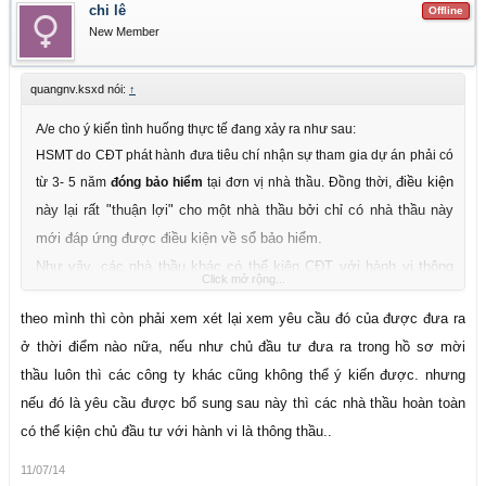
chi lê
Offline
New Member
quangnv.ksxd nói:
↑
A/e cho ý kiến tình huống thực tế đang xảy ra như sau:
HSMT do CĐT phát hành đưa tiêu chí nhận sự tham gia dự án phải có
điều kiện
từ 3- 5 năm
đóng bảo hiểm
tại đơn vị nhà thầu. Đồng thời,
này lại rất "thuận lợi" cho một nhà thầu bởi chỉ có nhà thầu này
mới đáp ứng được điều kiện về sổ bảo hiểm.
Như vậy, các nhà thầu khác có thể kiện CĐT với hành vi thông
Click mở rộng...
thầu được không???
theo mình thì còn phải xem xét lại xem yêu cầu đó của được đưa ra
ở thời điểm nào nữa, nếu như chủ đầu tư đưa ra trong hồ sơ mời
thầu luôn thì các công ty khác cũng không thể ý kiến được. nhưng
nếu đó là yêu cầu được bổ sung sau này thì các nhà thầu hoàn toàn
có thể kiện chủ đầu tư với hành vi là thông thầu..
11/07/14