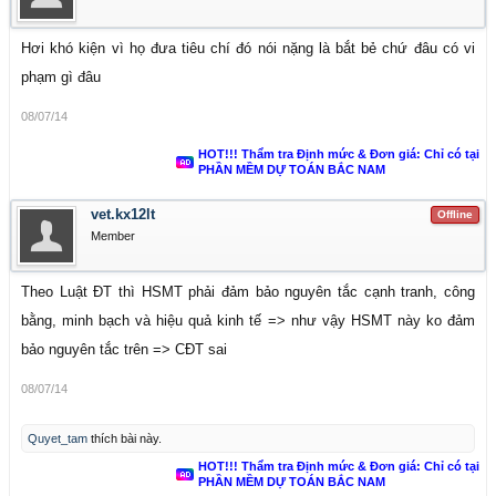
Hơi khó kiện vì họ đưa tiêu chí đó nói nặng là bắt bẻ chứ đâu có vi
phạm gì đâu
08/07/14
HOT!!! Thẩm tra Định mức & Đơn giá: Chỉ có tại
PHẦN MỀM DỰ TOÁN BẮC NAM
vet.kx12lt
Offline
Member
Theo Luật ĐT thì HSMT phải đảm bảo nguyên tắc cạnh tranh, công
bằng, minh bạch và hiệu quả kinh tế => như vậy HSMT này ko đảm
bảo nguyên tắc trên => CĐT sai
08/07/14
Quyet_tam
thích bài này.
HOT!!! Thẩm tra Định mức & Đơn giá: Chỉ có tại
PHẦN MỀM DỰ TOÁN BẮC NAM