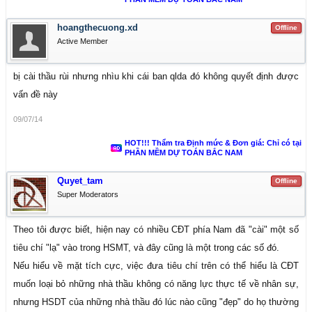
hoangthecuong.xd
Offline
Active Member
bị cài thầu rùi nhưng nhìu khi cái ban qlda đó không quyết định được
vấn đề này
09/07/14
HOT!!! Thẩm tra Định mức & Đơn giá: Chỉ có tại
PHẦN MỀM DỰ TOÁN BẮC NAM
Quyet_tam
Offline
Super Moderators
Theo tôi được biết, hiện nay có nhiều CĐT phía Nam đã "cài" một số
tiêu chí "lạ" vào trong HSMT, và đây cũng là một trong các số đó.
Nếu hiểu về mặt tích cực, việc đưa tiêu chí trên có thể hiểu là CĐT
muốn loại bỏ những nhà thầu không có năng lực thực tế về nhân sự,
nhưng HSDT của những nhà thầu đó lúc nào cũng "đẹp" do họ thường