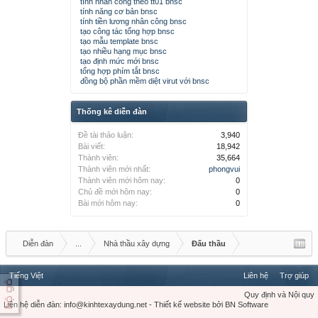
tính nhân công theo tt01 bnsc
tính năng cơ bản bnsc
tính tiền lương nhân công bnsc
tạo công tác tổng hợp bnsc
tạo mẫu template bnsc
tạo nhiều hạng mục bnsc
tạo định mức mới bnsc
tổng hợp phím tắt bnsc
đồng bộ phần mềm diệt virut với bnsc
Thống kê diễn đàn
Đề tài thảo luận:
3,940
Bài viết:
18,942
Thành viên:
35,664
Thành viên mới nhất:
phongvui
Thành viên mới hôm nay:
0
Chủ đề mới hôm nay:
0
Bài mới hôm nay:
0
Diễn đàn
...
Nhà thầu xây dựng
Đấu thầu
Tiếng Việt
Liên hệ
Trợ giúp
Quy định và Nội quy
Liên hệ diễn đàn:
info@kinhtexaydung.net
-
Thiết kế website
bởi
BN Software