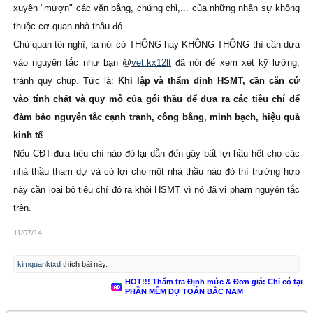
xuyên "mượn" các văn bằng, chứng chỉ,... của những nhân sự không
thuộc cơ quan nhà thầu đó.
Chủ quan tôi nghĩ, ta nói có THÔNG hay KHÔNG THÔNG thì cần dựa
vào nguyên tắc như bạn @
vet.kx12lt
đã nói để xem xét kỹ lưỡng,
tránh quy chụp. Tức là:
Khi lập và thẩm định HSMT, cần căn cứ
vào tính chất và quy mô của gói thầu để đưa ra các tiêu chí để
đảm bảo nguyên tắc cạnh tranh, công bằng, minh bạch, hiệu quả
kinh tế
.
Nếu CĐT đưa tiêu chí nào đó lại dẫn đến gây bất lợi hầu hết cho các
nhà thầu tham dự và có lợi cho một nhà thầu nào đó thì trường hợp
này cần loại bỏ tiêu chí đó ra khỏi HSMT vì nó đã vi phạm nguyên tắc
trên.
11/07/14
kimquanktxd
thích bài này.
HOT!!! Thẩm tra Định mức & Đơn giá: Chỉ có tại
PHẦN MỀM DỰ TOÁN BẮC NAM