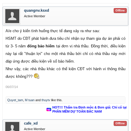
quangnv.ksxd
Offline
Active Member
A/e cho ý kiến tình huống thực tế đang xảy ra như sau:
HSMT do CĐT phát hành đưa tiêu chí nhận sự tham gia dự án phải có
từ 3- 5 năm
đóng bảo hiểm
tại đơn vị nhà thầu. Đồng thời,
điều kiện
này lại rất "thuận lợi" cho một nhà thầu bởi chỉ có nhà thầu này mới
đáp ứng được điều kiện về sổ bảo hiểm.
Như vậy, các nhà thầu khác có thể kiện CĐT với hành vi thông thầu
được không???
06/07/14
Quyet_tam
,
M tuan
and
thuytv
like this.
HOT!!! Thẩm tra Định mức & Đơn giá: Chỉ có tại
PHẦN MỀM DỰ TOÁN BẮC NAM
cafe_xd
Offline
Active Member