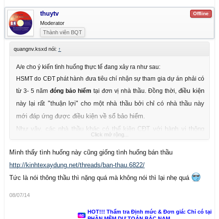
thuytv
Offline
Moderator
Thành viên BQT
quangnv.ksxd nói:
↑
A/e cho ý kiến tình huống thực tế đang xảy ra như sau:
HSMT do CĐT phát hành đưa tiêu chí nhận sự tham gia dự án phải có
điều kiện
từ 3- 5 năm
đóng bảo hiểm
tại đơn vị nhà thầu. Đồng thời,
này lại rất "thuận lợi" cho một nhà thầu bởi chỉ có nhà thầu này
mới đáp ứng được điều kiện về sổ bảo hiểm.
Như vậy, các nhà thầu khác có thể kiện CĐT với hành vi thông
Click mở rộng...
thầu được không???
Mình thấy tình huống này cũng giống tình huống bán thầu
http://kinhtexaydung.net/threads/ban-thau.6822/
Tức là nói thông thầu thì nặng quá mà không nói thì lại nhẹ quá
08/07/14
HOT!!! Thẩm tra Định mức & Đơn giá: Chỉ có tại
PHẦN MỀM DỰ TOÁN BẮC NAM