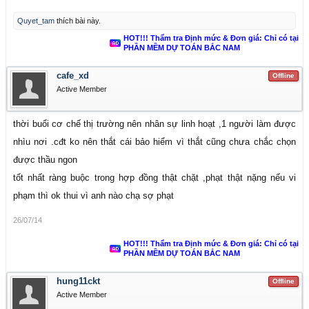
Quyet_tam
thích bài này.
HOT!!! Thẩm tra Định mức & Đơn giá: Chỉ có tại
PHẦN MỀM DỰ TOÁN BẮC NAM
cafe_xd
Offline
Active Member
thời buổi cơ chế thị trường nên nhân sự linh hoạt ,1 người làm được
nhìu nơi .cđt ko nên thắt cái bảo hiểm vì thắt cũng chưa chắc chọn
được thầu ngon
tốt nhất ràng buộc trong hợp đồng thật chặt ,phạt thật nặng nếu vi
phạm thì ok thui vì anh nào chạ sợ phạt
26/07/14
HOT!!! Thẩm tra Định mức & Đơn giá: Chỉ có tại
PHẦN MỀM DỰ TOÁN BẮC NAM
hung11ckt
Offline
Active Member