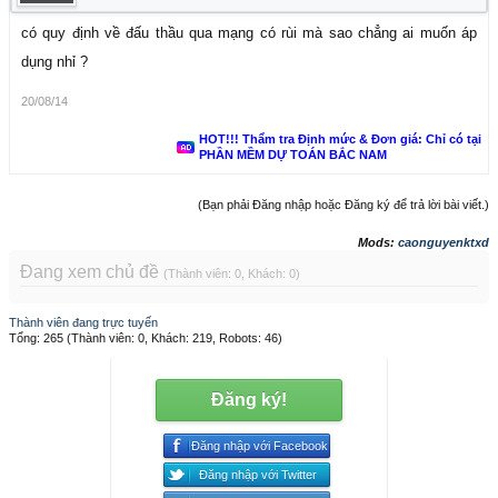
có quy định về đấu thầu qua mạng có rùi mà sao chẳng ai muốn áp
dụng nhỉ ?
20/08/14
HOT!!! Thẩm tra Định mức & Đơn giá: Chỉ có tại
PHẦN MỀM DỰ TOÁN BẮC NAM
(Bạn phải Đăng nhập hoặc Đăng ký để trả lời bài viết.)
Mods:
caonguyenktxd
Đang xem chủ đề
(Thành viên: 0, Khách: 0)
Thành viên đang trực tuyến
Tổng: 265 (Thành viên: 0, Khách: 219, Robots: 46)
Đăng ký!
Đăng nhập với Facebook
Đăng nhập với Twitter