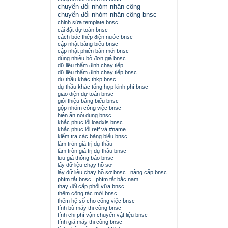
chuyển đổi nhóm nhân công
chuyển đổi nhóm nhân công bnsc
chỉnh sửa template bnsc
cài đặt dự toán bnsc
cách bóc thép điện nước bnsc
cập nhật bảng biểu bnsc
cập nhật phiên bản mới bnsc
dùng nhiều bộ đơn giá bnsc
dữ liệu thẩm định chạy tiếp
dữ liệu thẩm định chạy tiếp bnsc
dự thầu khác thkp bnsc
dự thầu khác tổng hợp kinh phí bnsc
giao diện dự toán bnsc
giới thiệu bảng biểu bnsc
gộp nhóm công việc bnsc
hiện ẩn nội dung bnsc
khắc phục lỗi loadxls bnsc
khắc phục lỗi reff và #name
kiểm tra các bảng biểu bnsc
làm tròn giá trị dự thầu
làm tròn giá trị dự thầu bnsc
lưu giá thông báo bnsc
lấy dữ liệu chạy hồ sơ
lấy dữ liệu chạy hồ sơ bnsc
nâng cấp bnsc
phím tắt bnsc
phím tắt bắc nam
thay đổi cấp phối vữa bnsc
thêm công tác mới bnsc
thêm hệ số cho công việc bnsc
tính bù máy thi công bnsc
tính chi phí vận chuyển vật liệu bnsc
tính giá máy thi công bnsc