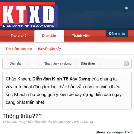
Đăng nhập
Trang chủ
Diễn đàn
Thành viên
Tìm kiếm diễn đàn
Bài viết gần đây
Diễn đàn
...
Nhà thầu xây dựng
Đấu thầu
Chào Khách,
Diễn đàn Kinh Tế Xây Dựng
của chúng ta
vừa mới hoạt động trở lại, chắc hẳn vẫn còn có nhiều thiếu
sót, Khách nhớ đóng góp ý kiến để xây dựng diễn đàn ngày
càng phát triển nhé!
Thông thầu???
Thảo luận trong '
Đấu thầu
' bắt đầu bởi
quangnv.ksxd
,
06/07/14
.
Mods:
caonguyenktxd