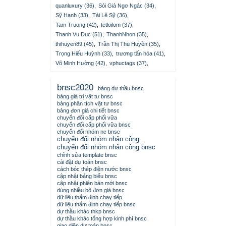
quanluxury (36)
,
Sói Già Ngơ Ngác (34)
,
Sỹ Hạnh (33)
,
Tài Lê Sỹ (36)
,
Tam Truong (42)
,
tetloilom (37)
,
Thanh Vu Duc (51)
,
ThanhNhon (35)
,
thihuyen89 (45)
,
Trần Thị Thu Huyền (35)
,
Trọng Hiếu Huỳnh (33)
,
trương tấn hóa (41)
,
Võ Minh Hường (42)
,
vphuctags (37)
,
bnsc2020
bảng dự thầu bnsc
bảng giá trị vật tư bnsc
bảng phân tích vật tư bnsc
bảng đơn giá chi tiết bnsc
chuyển đổi cấp phối vữa
chuyển đổi cấp phối vữa bnsc
chuyển đổi nhóm nc bnsc
chuyển đổi nhóm nhân công
chuyển đổi nhóm nhân công bnsc
chỉnh sửa template bnsc
cài đặt dự toán bnsc
cách bóc thép điện nước bnsc
cập nhật bảng biểu bnsc
cập nhật phiên bản mới bnsc
dùng nhiều bộ đơn giá bnsc
dữ liệu thẩm định chạy tiếp
dữ liệu thẩm định chạy tiếp bnsc
dự thầu khác thkp bnsc
dự thầu khác tổng hợp kinh phí bnsc
giao diện dự toán bnsc