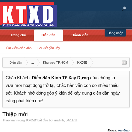
Đăng nhập
Trang chủ
Diễn đàn
Thành viên
Tìm kiếm diễn đàn
Bài viết gần đây
Diễn đàn
...
Khu vực TP.HCM
KX05B
Chào Khách,
Diễn đàn Kinh Tế Xây Dựng
của chúng ta
vừa mới hoạt động trở lại, chắc hẳn vẫn còn có nhiều thiếu
sót, Khách nhớ đóng góp ý kiến để xây dựng diễn đàn ngày
càng phát triển nhé!
Thiệp mời
Thảo luận trong '
KX05B
' bắt đầu bởi
mailinh
,
04/11/11
.
Mods:
vantiep