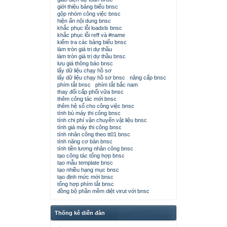
giới thiệu bảng biểu bnsc
gộp nhóm công việc bnsc
hiện ẩn nội dung bnsc
khắc phục lỗi loadxls bnsc
khắc phục lỗi reff và #name
kiểm tra các bảng biểu bnsc
làm tròn giá trị dự thầu
làm tròn giá trị dự thầu bnsc
lưu giá thông báo bnsc
lấy dữ liệu chạy hồ sơ
lấy dữ liệu chạy hồ sơ bnsc
nâng cấp bnsc
phím tắt bnsc
phím tắt bắc nam
thay đổi cấp phối vữa bnsc
thêm công tác mới bnsc
thêm hệ số cho công việc bnsc
tính bù máy thi công bnsc
tính chi phí vận chuyển vật liệu bnsc
tính giá máy thi công bnsc
tính nhân công theo tt01 bnsc
tính năng cơ bản bnsc
tính tiền lương nhân công bnsc
tạo công tác tổng hợp bnsc
tạo mẫu template bnsc
tạo nhiều hạng mục bnsc
tạo định mức mới bnsc
tổng hợp phím tắt bnsc
đồng bộ phần mềm diệt virut với bnsc
Thống kê diễn đàn