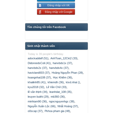
Đăng nhập với VK
Đăng nhập với Google
Tìm chúng tôi trên Facebook
Sinh nhật thành viên
Today is 39 people's birthday.
adockaddelf (51)
,
AnhToan_12Ckt2 (33)
,
DidoreedsColi (41)
,
hanvbds1x (37)
,
hanvbds2x (37)
,
hanvbds4x (37)
,
havicland003 (37)
,
Hoàng Nguyễn Phan (28)
,
hoangnhat108 (37)
,
Học Khiêm (36)
,
khailinh85 (41)
,
khiemdh (36)
,
ktxd.nhat ()
,
kyu2018 (32)
,
Lê Văn Chớ (33)
,
lê văn thịnh (34)
,
leanhdat_108 (35)
,
leuyen buithi (29)
,
mb360 (36)
,
minhtam90 (36)
,
ngocnguyenhgc (38)
,
Nguyễn Xuân Lộc (66)
,
Nhất Hoàng (37)
,
o0scap (37)
,
Pkhoa pham gia (48)
,