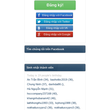
Đăng ký!
Đăng nhập với Facebook
Đăng nhập với Twitter
Đăng nhập với VK
Đăng nhập với Google
Tìm chúng tôi trên Facebook
Sinh nhật thành viên
Today is 19 people's birthday.
An Trần Bình (34)
,
baohotbc2019 (36)
,
Chung Ninh (37)
,
danhdai86 ()
,
Hà Nguyễn Mạnh (31)
,
hsccompany237168 (40)
,
khangnhubanam42 (46)
,
laithihongthu1993 (33)
,
lvphong1988 (38)
,
noithatluxxypro2 (36)
,
noithatluxxypro3 (36)
,