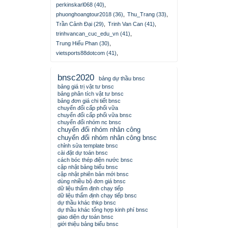
perkinskarl068 (40)
,
phuonghoangtour2018 (36)
,
Thu_Trang (33)
,
Trần Cảnh Đại (29)
,
Trinh Van Can (41)
,
trinhvancan_cuc_edu_vn (41)
,
Trung Hiếu Phan (30)
,
vietsports88dotcom (41)
,
bnsc2020
bảng dự thầu bnsc
bảng giá trị vật tư bnsc
bảng phân tích vật tư bnsc
bảng đơn giá chi tiết bnsc
chuyển đổi cấp phối vữa
chuyển đổi cấp phối vữa bnsc
chuyển đổi nhóm nc bnsc
chuyển đổi nhóm nhân công
chuyển đổi nhóm nhân công bnsc
chỉnh sửa template bnsc
cài đặt dự toán bnsc
cách bóc thép điện nước bnsc
cập nhật bảng biểu bnsc
cập nhật phiên bản mới bnsc
dùng nhiều bộ đơn giá bnsc
dữ liệu thẩm định chạy tiếp
dữ liệu thẩm định chạy tiếp bnsc
dự thầu khác thkp bnsc
dự thầu khác tổng hợp kinh phí bnsc
giao diện dự toán bnsc
giới thiệu bảng biểu bnsc