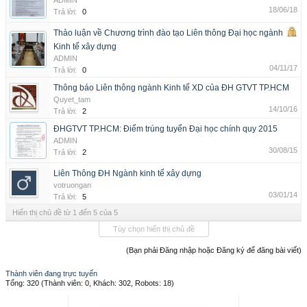
ADMIN
18/06/18
Trả lời:
0
Thảo luận về Chương trình đào tạo Liên thông Đại học ngành
Kinh tế xây dựng
ADMIN
04/11/17
Trả lời:
0
Thông báo Liên thông ngành Kinh tế XD của ĐH GTVT TP.HCM
Quyet_tam
14/10/16
Trả lời:
2
ĐHGTVT TP.HCM: Điểm trúng tuyển Đại học chính quy 2015
ADMIN
30/08/15
Trả lời:
2
Liên Thông ĐH Ngành kinh tế xây dựng
votruongan
03/01/14
Trả lời:
5
Hiển thị chủ đề từ 1 đến 5 của 5
Tùy chọn hiển thị chủ đề
(Bạn phải Đăng nhập hoặc Đăng ký để đăng bài viết)
Thành viên đang trực tuyến
Tổng: 320 (Thành viên: 0, Khách: 302, Robots: 18)