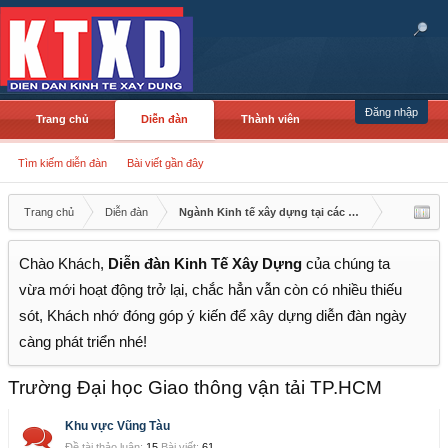
Đăng nhập
Trang chủ
Diễn đàn
Thành viên
Tìm kiếm diễn đàn
Bài viết gần đây
Trang chủ
Diễn đàn
Ngành Kinh tế xây dựng tại các cơ sở đào tạo
Chào Khách,
Diễn đàn Kinh Tế Xây Dựng
của chúng ta
vừa mới hoạt động trở lại, chắc hẳn vẫn còn có nhiều thiếu
sót, Khách nhớ đóng góp ý kiến để xây dựng diễn đàn ngày
càng phát triển nhé!
Trường Đại học Giao thông vận tải TP.HCM
Khu vực Vũng Tàu
Đề tài thảo luận:
15
Bài viết:
61