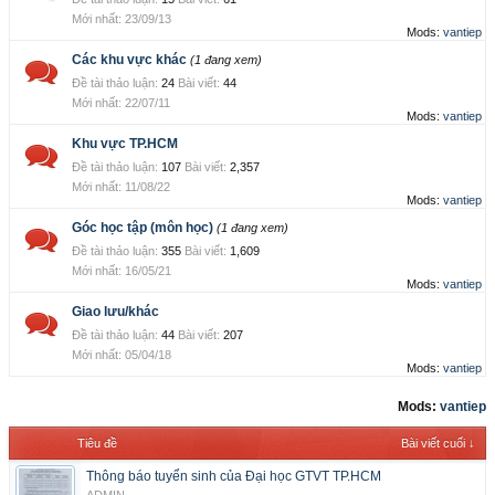
23/09/13
Mods:
vantiep
Các khu vực khác
(1 đang xem)
Đề tài thảo luận:
24
Bài viết:
44
22/07/11
Mods:
vantiep
Khu vực TP.HCM
Đề tài thảo luận:
107
Bài viết:
2,357
11/08/22
Mods:
vantiep
Góc học tập (môn học)
(1 đang xem)
Đề tài thảo luận:
355
Bài viết:
1,609
16/05/21
Mods:
vantiep
Giao lưu/khác
Đề tài thảo luận:
44
Bài viết:
207
05/04/18
Mods:
vantiep
Mods:
vantiep
Tiêu đề
Bài viết cuối ↓
Thông báo tuyển sinh của Đại học GTVT TP.HCM