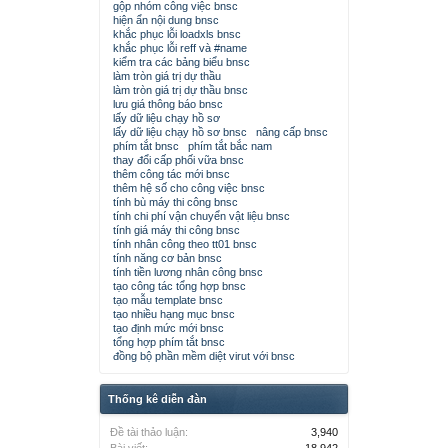
gộp nhóm công việc bnsc
hiện ẩn nội dung bnsc
khắc phục lỗi loadxls bnsc
khắc phục lỗi reff và #name
kiểm tra các bảng biểu bnsc
làm tròn giá trị dự thầu
làm tròn giá trị dự thầu bnsc
lưu giá thông báo bnsc
lấy dữ liệu chạy hồ sơ
lấy dữ liệu chạy hồ sơ bnsc
nâng cấp bnsc
phím tắt bnsc
phím tắt bắc nam
thay đổi cấp phối vữa bnsc
thêm công tác mới bnsc
thêm hệ số cho công việc bnsc
tính bù máy thi công bnsc
tính chi phí vận chuyển vật liệu bnsc
tính giá máy thi công bnsc
tính nhân công theo tt01 bnsc
tính năng cơ bản bnsc
tính tiền lương nhân công bnsc
tạo công tác tổng hợp bnsc
tạo mẫu template bnsc
tạo nhiều hạng mục bnsc
tạo định mức mới bnsc
tổng hợp phím tắt bnsc
đồng bộ phần mềm diệt virut với bnsc
Thống kê diễn đàn
Đề tài thảo luận:
3,940