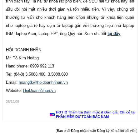
tính xách tay" là hai từ khóa rất phổ biến, để SEO hai từ khóa này lên
đầu đòi hỏi mất nhiều thời gian và tốn nhiều tiền. Vì vậy, chúng tôi
thường tư vấn cho khách hàng nên chọn những từ khóa liên quan
như laptop giá rẻ hay cụm từ laptop gắn với thương hiệu như laptop
IBM, laptop Acer, laptop HP”, ông Quý nói. Xem chi tiết
tại đây
HỘI DOANH NHÂN
Mr. Tô Kim Hoàng
Hand phone: 0909 992 113
Tel: (84-8) 3.5088.400, 3.5088.600
Email:
hoangtk@hoidoanhnhan.vn
Website:
HoiDoanhNhan.vn
28/12/09
HOT!!! Thẩm tra Định mức & Đơn giá: Chỉ có tại
PHẦN MỀM DỰ TOÁN BẮC NAM
(Bạn phải Đăng nhập hoặc Đăng ký để trả lời bài viết.)