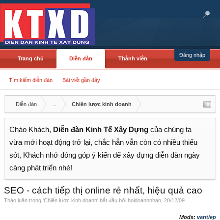
Đăng nhập
Trang chủ
Diễn đàn
Thành viên
Tìm kiếm diễn đàn
Bài viết gần đây
Diễn đàn
...
Chiến lược kinh doanh
Chào Khách,
Diễn đàn Kinh Tế Xây Dựng
của chúng ta
vừa mới hoạt động trở lại, chắc hẳn vẫn còn có nhiều thiếu
sót, Khách nhớ đóng góp ý kiến để xây dựng diễn đàn ngày
càng phát triển nhé!
SEO - cách tiếp thị online rẻ nhất, hiệu quả cao
Thảo luận trong '
Chiến lược kinh doanh
' bắt đầu bởi
hoidoanhnhan
,
28/12/09
.
Mods:
vantiep