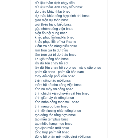
dữ liệu thẩm định chạy tiếp
dữ liệu thẩm định chạy tiếp bnsc
dự thầu khác thkp bnsc
dự thầu khác tổng hợp kinh phí bnsc
giao diện dự toán bnsc
giới thiệu bảng biểu bnsc
gộp nhóm công việc bnsc
hiện ẩn nội dung bnsc
khắc phục lỗi loadxls bnsc
khắc phục lỗi reff và #name
kiểm tra các bảng biểu bnsc
làm tròn giá trị dự thầu
làm tròn giá trị dự thầu bnsc
lưu giá thông báo bnsc
lấy dữ liệu chạy hồ sơ
lấy dữ liệu chạy hồ sơ bnsc
nâng cấp bnsc
phím tắt bnsc
phím tắt bắc nam
thay đổi cấp phối vữa bnsc
thêm công tác mới bnsc
thêm hệ số cho công việc bnsc
tính bù máy thi công bnsc
tính chi phí vận chuyển vật liệu bnsc
tính giá máy thi công bnsc
tính nhân công theo tt01 bnsc
tính năng cơ bản bnsc
tính tiền lương nhân công bnsc
tạo công tác tổng hợp bnsc
tạo mẫu template bnsc
tạo nhiều hạng mục bnsc
tạo định mức mới bnsc
tổng hợp phím tắt bnsc
đồng bộ phần mềm diệt virut với bnsc