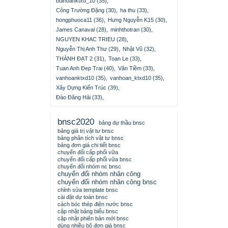
buihoanktxd_10 (35)
,
Công Trường Đặng (30)
,
ha thu (33)
,
hongphuoca11 (36)
,
Hưng Nguyễn K15 (30)
,
James Canaval (28)
,
minhthotran (30)
,
NGUYEN KHAC TRIEU (28)
,
Nguyễn Thị Anh Thư (29)
,
Nhật Vũ (32)
,
THÀNH ĐẠT 2 (31)
,
Toan Le (33)
,
Tuan Anh Đep Trai (40)
,
Văn Tiềm (33)
,
vanhoanktxd10 (35)
,
vanhoan_ktxd10 (35)
,
Xây Dựng Kiến Trúc (39)
,
Đào Đăng Hải (33)
,
bnsc2020
bảng dự thầu bnsc
bảng giá trị vật tư bnsc
bảng phân tích vật tư bnsc
bảng đơn giá chi tiết bnsc
chuyển đổi cấp phối vữa
chuyển đổi cấp phối vữa bnsc
chuyển đổi nhóm nc bnsc
chuyển đổi nhóm nhân công
chuyển đổi nhóm nhân công bnsc
chỉnh sửa template bnsc
cài đặt dự toán bnsc
cách bóc thép điện nước bnsc
cập nhật bảng biểu bnsc
cập nhật phiên bản mới bnsc
dùng nhiều bộ đơn giá bnsc