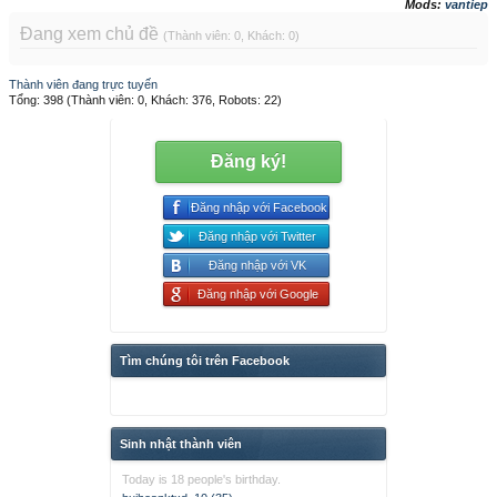
Mods:
vantiep
Đang xem chủ đề
(Thành viên: 0, Khách: 0)
Thành viên đang trực tuyến
Tổng: 398 (Thành viên: 0, Khách: 376, Robots: 22)
Đăng ký!
Đăng nhập với Facebook
Đăng nhập với Twitter
Đăng nhập với VK
Đăng nhập với Google
Tìm chúng tôi trên Facebook
Sinh nhật thành viên
Today is 18 people's birthday.