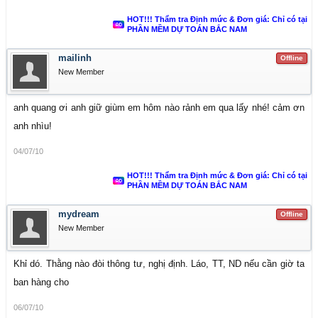
HOT!!! Thẩm tra Định mức & Đơn giá: Chỉ có tại
PHẦN MỀM DỰ TOÁN BẮC NAM
mailinh
Offline
New Member
anh quang ơi anh giữ giùm em hôm nào rảnh em qua lấy nhé! cảm ơn
anh nhìu!
04/07/10
HOT!!! Thẩm tra Định mức & Đơn giá: Chỉ có tại
PHẦN MỀM DỰ TOÁN BẮC NAM
mydream
Offline
New Member
Khỉ dó. Thằng nào đòi thông tư, nghị định. Láo, TT, ND nếu cần giờ ta
ban hàng cho
06/07/10