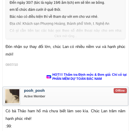
Đến ngày 30/7 (tức là ngày 19/6 âm lịch) em sẽ lên xe bông.
em tổ chức đám cưới ở quê thôi.
Bác nào có điều kiện thì về tham dự với em cho vui nhé.
Địa chỉ: Khách sạn Phượng Hoàng, thành phố Vinh, t. Nghệ An
Có gì cần liên lạc các bác gọi theo số điện thoại này cho em nha:
Click mở rộng...
0984.120.423
Đón nhận sự thay đổi lớn, chúc Lan có nhiều niềm vui và hạnh phúc
mới!
08/07/10
HOT!!! Thẩm tra Định mức & Đơn giá: Chỉ có tại
PHẦN MỀM DỰ TOÁN BẮC NAM
pooh_pooh
Offline
Active Member
Có bà Thảo ham hố mà chưa biết làm seo kìa. Chúc Lan trăm năm
hạnh phúc nhé!
:99: