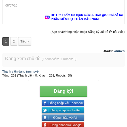
08/07/10
HOT!!! Thẩm tra Định mức & Đơn giá: Chỉ có tại
PHẦN MỀM DỰ TOÁN BẮC NAM
(Bạn phải Đăng nhập hoặc Đăng ký để trả lời bài viết.)
1
2
Tiếp >
Mods:
vantiep
Đang xem chủ đề
(Thành viên: 0, Khách: 0)
Thành viên đang trực tuyến
Tổng: 261 (Thành viên: 0, Khách: 231, Robots: 30)
Đăng ký!
Đăng nhập với Facebook
Đăng nhập với Twitter
Đăng nhập với VK
Đăng nhập với Google