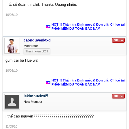
mất sổ đoàn thì chít. Thanks Quang nhiều.
10/05/10
HOT!!! Thẩm tra Định mức & Đơn giá: Chỉ có tại
PHẦN MỀM DỰ TOÁN BẮC NAM
caonguyenktxd
Offline
Moderator
Thành viên BQT
gúm cái bà Huệ wa'
10/05/10
HOT!!! Thẩm tra Định mức & Đơn giá: Chỉ có tại
PHẦN MỀM DỰ TOÁN BẮC NAM
lekimhuekx05
Offline
New Member
j thế cao nguyên??????????????????????????????
11/05/10