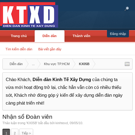
Đăng nhập
Trang chủ
Diễn đàn
Thành viên
Tìm kiếm diễn đàn
Bài viết gần đây
Diễn đàn
...
Khu vực TP.HCM
KX05B
Chào Khách,
Diễn đàn Kinh Tế Xây Dựng
của chúng ta
vừa mới hoạt động trở lại, chắc hẳn vẫn còn có nhiều thiếu
sót, Khách nhớ đóng góp ý kiến để xây dựng diễn đàn ngày
càng phát triển nhé!
Nhận sổ Đoàn viên
Thảo luận trong '
KX05B
' bắt đầu bởi
kinhtexd
,
09/05/10
.
1
2
Tiếp >