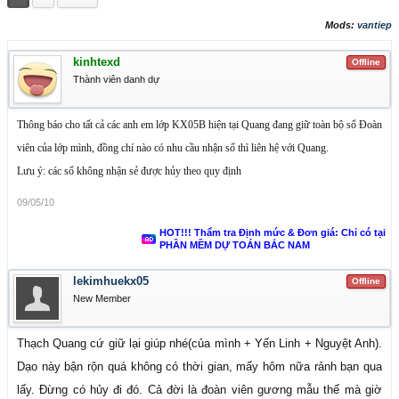
Mods:
vantiep
kinhtexd
Offline
Thành viên danh dự
Thông báo cho tất cả các anh em lớp KX05B hiện tại Quang đang giữ toàn bộ sổ Đoàn
viên của lớp mình, đồng chí nào có nhu cầu nhận sổ thì liên hệ với Quang.
Lưu ý: các sổ không nhận sẻ được hủy theo quy định
09/05/10
HOT!!! Thẩm tra Định mức & Đơn giá: Chỉ có tại
PHẦN MỀM DỰ TOÁN BẮC NAM
lekimhuekx05
Offline
New Member
Thạch Quang cứ giữ lại giúp nhé(của mình + Yến Linh + Nguyệt Anh).
Dạo này bận rộn quá không có thời gian, mấy hôm nữa rảnh bạn qua
lấy. Đừng có hủy đi đó. Cả đời là đoàn viên gương mẫu thế mà giờ