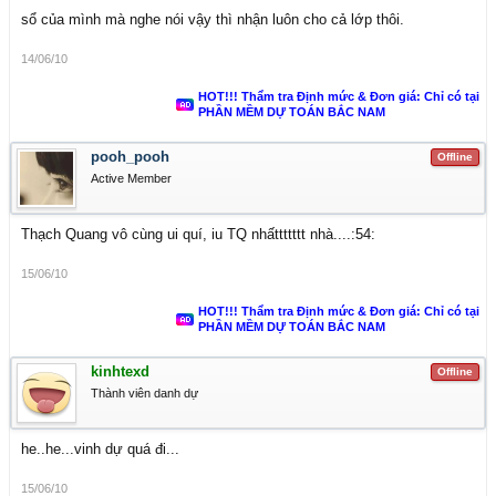
sổ của mình mà nghe nói vậy thì nhận luôn cho cả lớp thôi.
14/06/10
HOT!!! Thẩm tra Định mức & Đơn giá: Chỉ có tại
PHẦN MỀM DỰ TOÁN BẮC NAM
pooh_pooh
Offline
Active Member
Thạch Quang vô cùng ui quí, iu TQ nhấttttttt nhà....:54:
15/06/10
HOT!!! Thẩm tra Định mức & Đơn giá: Chỉ có tại
PHẦN MỀM DỰ TOÁN BẮC NAM
kinhtexd
Offline
Thành viên danh dự
he..he...vinh dự quá đi...
15/06/10