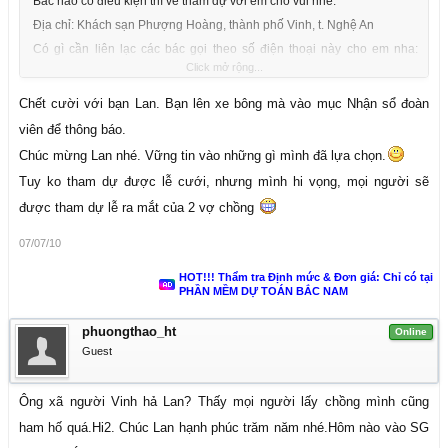
Bác nào có điều kiện thì về tham dự với em cho vui nhé.
Địa chỉ: Khách sạn Phượng Hoàng, thành phố Vinh, t. Nghệ An
Có gì cần liên lạc các bác gọi theo số điện thoại này cho em nha:
Click mở rộng...
0984.120.423
Chết cười với bạn Lan. Bạn lên xe bông mà vào mục Nhận sổ đoàn
viên để thông báo.
Chúc mừng Lan nhé. Vững tin vào những gì mình đã lựa chọn.
Tuy ko tham dự được lễ cưới, nhưng mình hi vọng, mọi người sẽ
được tham dự lễ ra mắt của 2 vợ chồng
07/07/10
HOT!!! Thẩm tra Định mức & Đơn giá: Chỉ có tại
PHẦN MỀM DỰ TOÁN BẮC NAM
phuongthao_ht
Online
Guest
Ông xã người Vinh hả Lan? Thấy mọi người lấy chồng mình cũng
ham hố quá.Hi2. Chúc Lan hạnh phúc trăm năm nhé.Hôm nào vào SG