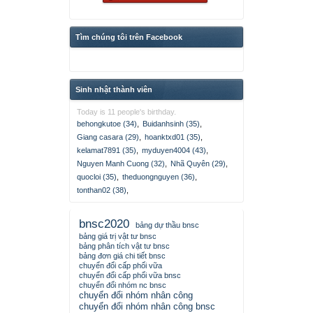
Tìm chúng tôi trên Facebook
Sinh nhật thành viên
Today is 11 people's birthday.
behongkutoe (34)
,
Buidanhsinh (35)
,
Giang casara (29)
,
hoanktxd01 (35)
,
kelamat7891 (35)
,
myduyen4004 (43)
,
Nguyen Manh Cuong (32)
,
Nhã Quyên (29)
,
quocloi (35)
,
theduongnguyen (36)
,
tonthan02 (38)
,
bnsc2020
bảng dự thầu bnsc
bảng giá trị vật tư bnsc
bảng phân tích vật tư bnsc
bảng đơn giá chi tiết bnsc
chuyển đổi cấp phối vữa
chuyển đổi cấp phối vữa bnsc
chuyển đổi nhóm nc bnsc
chuyển đổi nhóm nhân công
chuyển đổi nhóm nhân công bnsc