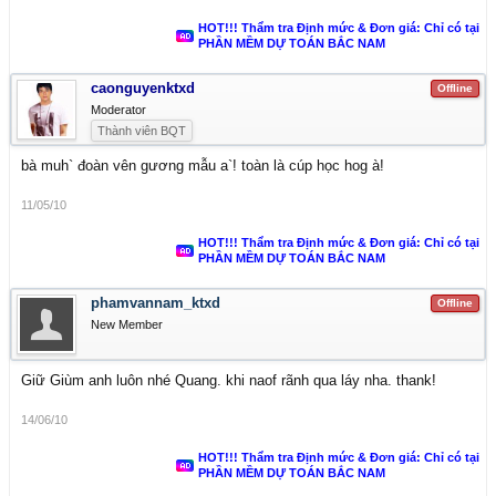
HOT!!! Thẩm tra Định mức & Đơn giá: Chỉ có tại
PHẦN MỀM DỰ TOÁN BẮC NAM
caonguyenktxd
Offline
Moderator
Thành viên BQT
bà muh` đoàn vên gương mẫu a`! toàn là cúp học hog à!
11/05/10
HOT!!! Thẩm tra Định mức & Đơn giá: Chỉ có tại
PHẦN MỀM DỰ TOÁN BẮC NAM
phamvannam_ktxd
Offline
New Member
Giữ Giùm anh luôn nhé Quang. khi naof rãnh qua láy nha. thank!
14/06/10
HOT!!! Thẩm tra Định mức & Đơn giá: Chỉ có tại
PHẦN MỀM DỰ TOÁN BẮC NAM