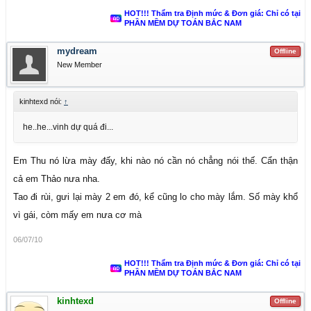
HOT!!! Thẩm tra Định mức & Đơn giá: Chỉ có tại
PHẦN MỀM DỰ TOÁN BẮC NAM
mydream
Offline
New Member
kinhtexd nói:
↑
he..he...vinh dự quá đi...
Em Thu nó lừa mày đấy, khi nào nó cần nó chẳng nói thế. Cẩn thận
cả em Thảo nưa nha.
Tao đi rùi, gưi lại mày 2 em đó, kể cũng lo cho mày lắm. Số mày khổ
vì gái, còm mấy em nưa cơ mà
06/07/10
HOT!!! Thẩm tra Định mức & Đơn giá: Chỉ có tại
PHẦN MỀM DỰ TOÁN BẮC NAM
kinhtexd
Offline