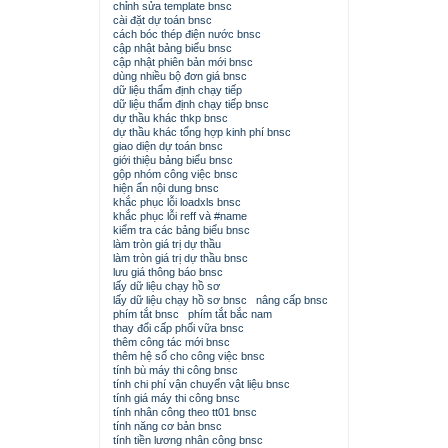
chỉnh sửa template bnsc
cài đặt dự toán bnsc
cách bóc thép điện nước bnsc
cập nhật bảng biểu bnsc
cập nhật phiên bản mới bnsc
dùng nhiều bộ đơn giá bnsc
dữ liệu thẩm định chạy tiếp
dữ liệu thẩm định chạy tiếp bnsc
dự thầu khác thkp bnsc
dự thầu khác tổng hợp kinh phí bnsc
giao diện dự toán bnsc
giới thiệu bảng biểu bnsc
gộp nhóm công việc bnsc
hiện ẩn nội dung bnsc
khắc phục lỗi loadxls bnsc
khắc phục lỗi reff và #name
kiểm tra các bảng biểu bnsc
làm tròn giá trị dự thầu
làm tròn giá trị dự thầu bnsc
lưu giá thông báo bnsc
lấy dữ liệu chạy hồ sơ
lấy dữ liệu chạy hồ sơ bnsc
nâng cấp bnsc
phím tắt bnsc
phím tắt bắc nam
thay đổi cấp phối vữa bnsc
thêm công tác mới bnsc
thêm hệ số cho công việc bnsc
tính bù máy thi công bnsc
tính chi phí vận chuyển vật liệu bnsc
tính giá máy thi công bnsc
tính nhân công theo tt01 bnsc
tính năng cơ bản bnsc
tính tiền lương nhân công bnsc