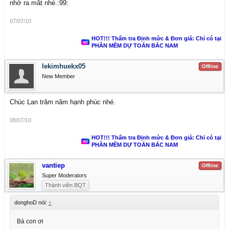
nhớ ra mắt nhé.:99:
07/07/10
HOT!!! Thẩm tra Định mức & Đơn giá: Chỉ có tại
PHẦN MỀM DỰ TOÁN BẮC NAM
lekimhuekx05
Offline
New Member
Chúc Lan trăm năm hạnh phúc nhé.
08/07/10
HOT!!! Thẩm tra Định mức & Đơn giá: Chỉ có tại
PHẦN MỀM DỰ TOÁN BẮC NAM
vantiep
Offline
Super Moderators
Thành viên BQT
donghoD nói:
↑
Bà con ơi