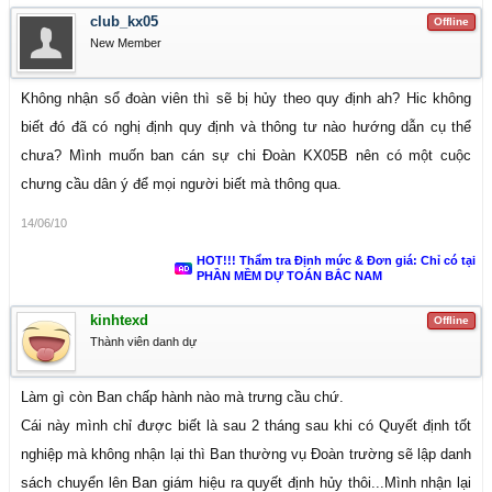
club_kx05
Offline
New Member
Không nhận sổ đoàn viên thì sẽ bị hủy theo quy định ah? Hic không
biết đó đã có nghị định quy định và thông tư nào hướng dẫn cụ thể
chưa? Mình muốn ban cán sự chi Đoàn KX05B nên có một cuộc
chưng cầu dân ý để mọi người biết mà thông qua.
14/06/10
HOT!!! Thẩm tra Định mức & Đơn giá: Chỉ có tại
PHẦN MỀM DỰ TOÁN BẮC NAM
kinhtexd
Offline
Thành viên danh dự
Làm gì còn Ban chấp hành nào mà trưng cầu chứ.
Cái này mình chỉ được biết là sau 2 tháng sau khi có Quyết định tốt
nghiệp mà không nhận lại thì Ban thường vụ Đoàn trường sẽ lập danh
sách chuyển lên Ban giám hiệu ra quyết định hủy thôi...Mình nhận lại