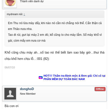
Thành viên danh dự
mydream nói:
↑
Em Thu nó lừa mày đấy, khi nào nó cần nó chẳng nói thế. Cẩn thận cả
em Thảo nưa nha.
Tao đi rùi, gưi lại mày 2 em đó, kể cũng lo cho mày lắm. Số mày khổ vì
gái, còm mấy em nưa cơ mà
Khổ cũng chịu mày ah...số tao nó thế biết làm sao bây giờ...thui thà
chịu khổ hơn chịu lỗ...:001 (82):
06/07/10
HOT!!! Thẩm tra Định mức & Đơn giá: Chỉ có tại
PHẦN MỀM DỰ TOÁN BẮC NAM
donghoD
Offline
New Member
Bà con ơi