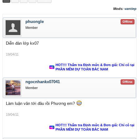
Mods:
vantiep
phuongle
Offline
Member
Diễn đàn lớp kx07
19/04/11
HOT!!! Thẩm tra Định mức & Đơn giá: Chỉ có tại
PHẦN MỀM DỰ TOÁN BẮC NAM
ngocnhankx07041
Offline
Member
Làm luận văn tới đâu rồi Phương em?
19/04/11
HOT!!! Thẩm tra Định mức & Đơn giá: Chỉ có tại
PHẦN MỀM DỰ TOÁN BẮC NAM