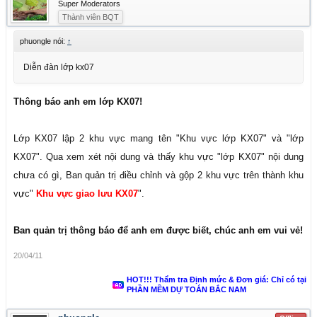
Super Moderators
Thành viên BQT
phuongle nói:
↑
Diễn đàn lớp kx07
Thông báo anh em lớp KX07!
Lớp KX07 lập 2 khu vực mang tên "Khu vực lớp KX07" và "lớp
KX07". Qua xem xét nội dung và thấy khu vực "lớp KX07" nội dung
chưa có gì, Ban quản trị điều chỉnh và gộp 2 khu vực trên thành khu
vực"
Khu vực giao lưu KX07
".
Ban quản trị thông báo để anh em được biết, chúc anh em vui vẻ!
20/04/11
HOT!!! Thẩm tra Định mức & Đơn giá: Chỉ có tại
PHẦN MỀM DỰ TOÁN BẮC NAM