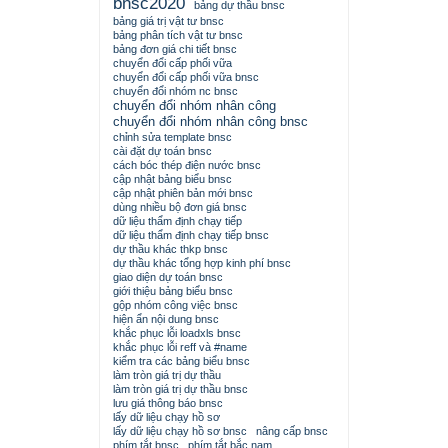
bnsc2020
bảng dự thầu bnsc
bảng giá trị vật tư bnsc
bảng phân tích vật tư bnsc
bảng đơn giá chi tiết bnsc
chuyển đổi cấp phối vữa
chuyển đổi cấp phối vữa bnsc
chuyển đổi nhóm nc bnsc
chuyển đổi nhóm nhân công
chuyển đổi nhóm nhân công bnsc
chỉnh sửa template bnsc
cài đặt dự toán bnsc
cách bóc thép điện nước bnsc
cập nhật bảng biểu bnsc
cập nhật phiên bản mới bnsc
dùng nhiều bộ đơn giá bnsc
dữ liệu thẩm định chạy tiếp
dữ liệu thẩm định chạy tiếp bnsc
dự thầu khác thkp bnsc
dự thầu khác tổng hợp kinh phí bnsc
giao diện dự toán bnsc
giới thiệu bảng biểu bnsc
gộp nhóm công việc bnsc
hiện ẩn nội dung bnsc
khắc phục lỗi loadxls bnsc
khắc phục lỗi reff và #name
kiểm tra các bảng biểu bnsc
làm tròn giá trị dự thầu
làm tròn giá trị dự thầu bnsc
lưu giá thông báo bnsc
lấy dữ liệu chạy hồ sơ
lấy dữ liệu chạy hồ sơ bnsc
nâng cấp bnsc
phím tắt bnsc
phím tắt bắc nam