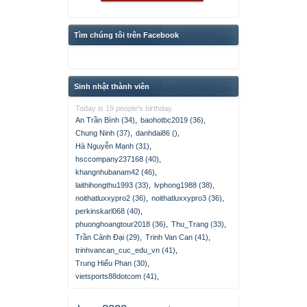
Tìm chúng tôi trên Facebook
Sinh nhật thành viên
Today is 19 people's birthday.
An Trần Bình (34)
,
baohotbc2019 (36)
,
Chung Ninh (37)
,
danhdai86 ()
,
Hà Nguyễn Mạnh (31)
,
hsccompany237168 (40)
,
khangnhubanam42 (46)
,
laithihongthu1993 (33)
,
lvphong1988 (38)
,
noithatluxxypro2 (36)
,
noithatluxxypro3 (36)
,
perkinskarl068 (40)
,
phuonghoangtour2018 (36)
,
Thu_Trang (33)
,
Trần Cảnh Đại (29)
,
Trinh Van Can (41)
,
trinhvancan_cuc_edu_vn (41)
,
Trung Hiếu Phan (30)
,
vietsports88dotcom (41)
,