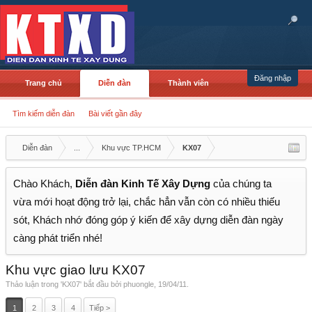
Đăng nhập
Trang chủ
Diễn đàn
Thành viên
Tìm kiếm diễn đàn
Bài viết gần đây
Diễn đàn
...
Khu vực TP.HCM
KX07
Chào Khách,
Diễn đàn Kinh Tế Xây Dựng
của chúng ta
vừa mới hoạt động trở lại, chắc hẳn vẫn còn có nhiều thiếu
sót, Khách nhớ đóng góp ý kiến để xây dựng diễn đàn ngày
càng phát triển nhé!
Khu vực giao lưu KX07
Thảo luận trong '
KX07
' bắt đầu bởi
phuongle
,
19/04/11
.
1
2
3
4
Tiếp >