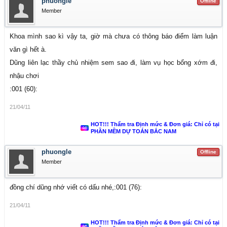
phuongle
Offline
Member
Khoa mình sao kì vậy ta, giờ mà chưa có thông báo điểm làm luận
văn gì hết à.
Dũng liên lạc thầy chủ nhiệm sem sao đi, làm vụ học bổng xớm đi,
nhậu chơi
:001 (60):
21/04/11
HOT!!! Thẩm tra Định mức & Đơn giá: Chỉ có tại
PHẦN MỀM DỰ TOÁN BẮC NAM
phuongle
Offline
Member
đồng chí dũng nhớ viết có dấu nhé,:001 (76):
21/04/11
HOT!!! Thẩm tra Định mức & Đơn giá: Chỉ có tại