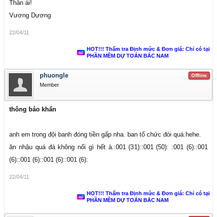
Thân ái!
Vương Dương
22/04/11
HOT!!! Thẩm tra Định mức & Đơn giá: Chỉ có tại
PHẦN MỀM DỰ TOÁN BẮC NAM
phuongle
Offline
Member
thông báo khẩn
anh em trong đội banh đóng tiền gấp nha. ban tổ chức đòi quá.hehe.
ăn nhậu quá đá không nổi gì hết à.:001 (31)::001 (50): :001 (6)::001
(6)::001 (6)::001 (6)::001 (6):
22/04/11
HOT!!! Thẩm tra Định mức & Đơn giá: Chỉ có tại
PHẦN MỀM DỰ TOÁN BẮC NAM