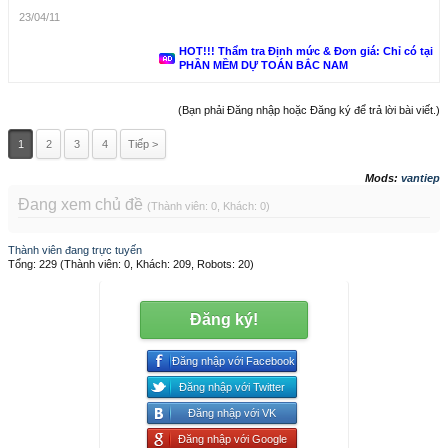
23/04/11
HOT!!! Thẩm tra Định mức & Đơn giá: Chỉ có tại
PHẦN MỀM DỰ TOÁN BẮC NAM
(Bạn phải Đăng nhập hoặc Đăng ký để trả lời bài viết.)
1
2
3
4
Tiếp >
Mods:
vantiep
Đang xem chủ đề
(Thành viên: 0, Khách: 0)
Thành viên đang trực tuyến
Tổng: 229 (Thành viên: 0, Khách: 209, Robots: 20)
Đăng ký!
Đăng nhập với Facebook
Đăng nhập với Twitter
Đăng nhập với VK
Đăng nhập với Google