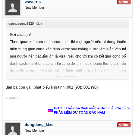
woverris
Offline
New Member
duongvuong8820 nói:
↑
Gởi các bạn!
Theo quan điểm cá nhân của mình thì mọi người nếu ai đang thuộc
diện trung gian chưa xác định được hay không được làm luận văn thì
mọi người nên bắt đầu ôn là vừa. Nếu cho tới khi có kết quả công bố
danh sách mà không có tên thì cũng đỡ phi một khoảng thời gian, nếu
được thì càng tốt vì mình sẽ có thêm một lượng kiến thức phục vụ
Click mở rộng...
không chỉ luận văn mà cho tới khi các bạn đi làm. Đừng lãng phí
khoảng thời gian này chỉ vì phải chờ đợi. Nếu không thì làm một
đàn bà con gái ,phát biểu linh tinh :001 (90)::001 (90):
chuyến vi vu đâu đó, chứ suy nghĩ hoài đau đầu lắm! Cuối cùng, mình
22/04/11
xin chúc toàn thể các bạn KX07, dù bất cứ ai thi hay làm luận văn cũng
đạt kết quả tốt như chính những gì các bạn đã bỏ ra.
HOT!!! Thẩm tra Định mức & Đơn giá: Chỉ có tại
PHẦN MỀM DỰ TOÁN BẮC NAM
Thân ái!
Vương Dương
dungdang_ktxd
Offline
New Member