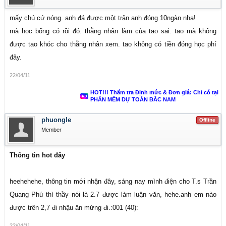
mấy chú cứ nóng. anh đá được một trận anh đóng 10ngàn nha!
mà học bổng có rồi đó. thằng nhân làm của tao sai. tao mà không
được tao khóc cho thằng nhân xem. tao không có tiền đóng học phí
đây.
22/04/11
HOT!!! Thẩm tra Định mức & Đơn giá: Chỉ có tại
PHẦN MỀM DỰ TOÁN BẮC NAM
phuongle
Offline
Member
Thông tin hot đây
heehehehe, thông tin mới nhận đây, sáng nay mình điện cho T.s Trần
Quang Phú thì thầy nói là 2.7 được làm luận văn, hehe.anh em nào
được trên 2,7 đi nhậu ăn mừng đi.:001 (40):
22/04/11