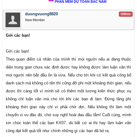
PHẦN MỀM DỰ TOÁN BẮC NAM
duongvuong8820
Offline
New Member
Gởi các bạn!
Gởi các bạn!
Theo quan điểm cá nhân của mình thì mọi người nếu ai đang thuộc
diện trung gian chưa xác định được hay không được làm luận văn thì
mọi người nên bắt đầu ôn là vừa. Nếu cho tới khi có kết quả công bố
danh sách mà không có tên thì cũng đỡ phi một khoảng thời gian, nếu
được thì càng tốt vì mình sẽ có thêm một lượng kiến thức phục vụ
không chỉ luận văn mà cho tới khi các bạn đi làm. Đừng lãng phí
khoảng thời gian này chỉ vì phải chờ đợi. Nếu không thì làm một
chuyến vi vu đâu đó, chứ suy nghĩ hoài đau đầu lắm! Cuối cùng, mình
xin chúc toàn thể các bạn KX07, dù bất cứ ai thi hay làm luận văn
cũng đạt kết quả tốt như chính những gì các bạn đã bỏ ra.