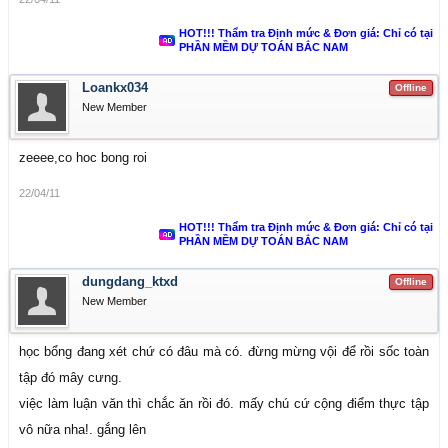
HOT!!! Thẩm tra Định mức & Đơn giá: Chỉ có tại
PHẦN MỀM DỰ TOÁN BẮC NAM
Loankx034
Offline
New Member
zeeee,co hoc bong roi
22/04/11
HOT!!! Thẩm tra Định mức & Đơn giá: Chỉ có tại
PHẦN MỀM DỰ TOÁN BẮC NAM
dungdang_ktxd
Offline
New Member
học bổng đang xét chứ có đâu mà có. đừng mừng vội để rồi sốc toàn
tập đó mây cưng.
việc làm luận văn thì chắc ăn rồi đó. mấy chú cứ cộng điểm thực tập
vô nữa nha!. gắng lên