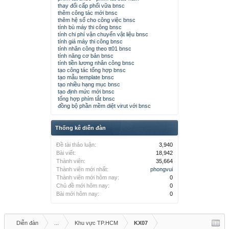
thay đổi cấp phối vữa bnsc
thêm công tác mới bnsc
thêm hệ số cho công việc bnsc
tính bù máy thi công bnsc
tính chi phí vận chuyển vật liệu bnsc
tính giá máy thi công bnsc
tính nhân công theo tt01 bnsc
tính năng cơ bản bnsc
tính tiền lương nhân công bnsc
tạo công tác tổng hợp bnsc
tạo mẫu template bnsc
tạo nhiều hạng mục bnsc
tạo định mức mới bnsc
tổng hợp phím tắt bnsc
đồng bộ phần mềm diệt virut với bnsc
Thống kê diễn đàn
Đề tài thảo luận:
3,940
Bài viết:
18,942
Thành viên:
35,664
Thành viên mới nhất:
phongvui
Thành viên mới hôm nay:
0
Chủ đề mới hôm nay:
0
Bài mới hôm nay:
0
Diễn đàn
...
Khu vực TP.HCM
KX07