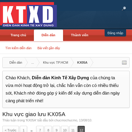
Đăng nhập
Trang chủ
Diễn đàn
Thành viên
Tìm kiếm diễn đàn
Bài viết gần đây
Diễn đàn
...
Khu vực TP.HCM
KX05A
Chào Khách,
Diễn đàn Kinh Tế Xây Dựng
của chúng ta
vừa mới hoạt động trở lại, chắc hẳn vẫn còn có nhiều thiếu
sót, Khách nhớ đóng góp ý kiến để xây dựng diễn đàn ngày
càng phát triển nhé!
Khu vực giao lưu KX05A
Thảo luận trong '
KX05A
' bắt đầu bởi
chucmochucmo
,
13/08/10
.
< Trước
1
←
7
8
9
10
11
12