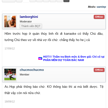
Mods:
vantiep
lamborghini
Offline
Moderator
Thành viên BQT
Hôm trước họp ở quán thùy linh rồi đi karraoke có thấy Chú đâu,
tưởng Chú theo vợ về nhà vợ rồi chứ. chẳng thấy ho he j cả
17/09/12
HOT!!! Thẩm tra Định mức & Đơn giá: Chỉ có tại
PHẦN MỀM DỰ TOÁN BẮC NAM
chucmochucmo
Offline
Member
Ac.Họp phải thông báo chứ. KO thông báo thì ai mà biết được. Tệ
thật vậy còn nói nữa chứ.
18/09/12