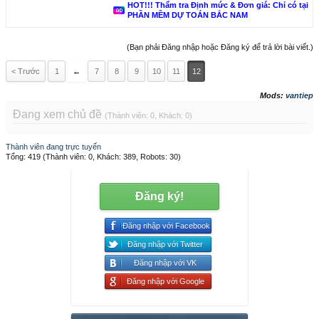
HOT!!! Thẩm tra Định mức & Đơn giá: Chỉ có tại
PHẦN MỀM DỰ TOÁN BẮC NAM
(Bạn phải Đăng nhập hoặc Đăng ký để trả lời bài viết.)
< Trước
1
←
7
8
9
10
11
12
Mods:
vantiep
Đang xem chủ đề
(Thành viên: 0, Khách: 0)
Thành viên đang trực tuyến
Tổng: 419 (Thành viên: 0, Khách: 389, Robots: 30)
Đăng ký!
Đăng nhập với Facebook
Đăng nhập với Twitter
Đăng nhập với VK
Đăng nhập với Google