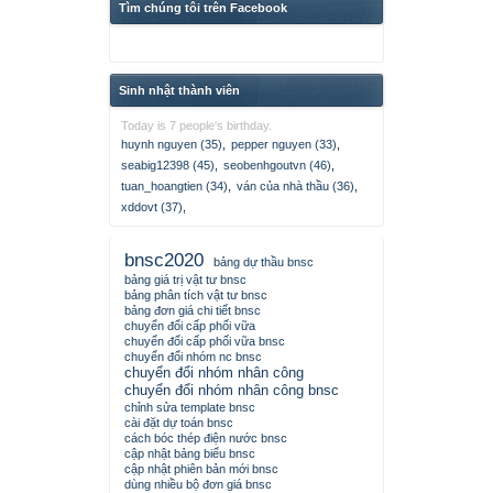
Tìm chúng tôi trên Facebook
Sinh nhật thành viên
Today is 7 people's birthday.
huynh nguyen (35)
,
pepper nguyen (33)
,
seabig12398 (45)
,
seobenhgoutvn (46)
,
tuan_hoangtien (34)
,
ván của nhà thầu (36)
,
xddovt (37)
,
bnsc2020
bảng dự thầu bnsc
bảng giá trị vật tư bnsc
bảng phân tích vật tư bnsc
bảng đơn giá chi tiết bnsc
chuyển đổi cấp phối vữa
chuyển đổi cấp phối vữa bnsc
chuyển đổi nhóm nc bnsc
chuyển đổi nhóm nhân công
chuyển đổi nhóm nhân công bnsc
chỉnh sửa template bnsc
cài đặt dự toán bnsc
cách bóc thép điện nước bnsc
cập nhật bảng biểu bnsc
cập nhật phiên bản mới bnsc
dùng nhiều bộ đơn giá bnsc