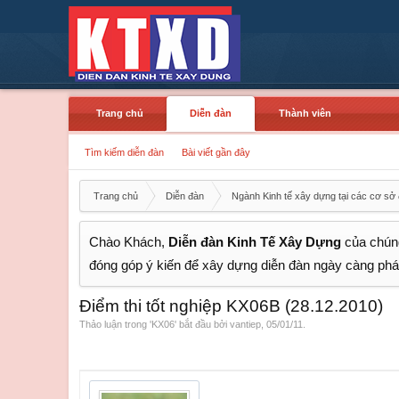
Trang chủ
Diễn đàn
Thành viên
Tìm kiếm diễn đàn
Bài viết gần đây
Trang chủ
Diễn đàn
Ngành Kinh tế xây dựng tại các cơ sở 
Chào Khách,
Diễn đàn Kinh Tế Xây Dựng
của chúng
đóng góp ý kiến để xây dựng diễn đàn ngày càng phát
Điểm thi tốt nghiệp KX06B (28.12.2010)
Thảo luận trong '
KX06
' bắt đầu bởi
vantiep
,
05/01/11
.