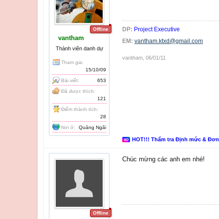
DP:
Project Executive
Offline
vantham
EM:
vantham.ktxd@gmail.com
Thành viên danh dự
vantham
,
06/01/11
Tham gia:
15/10/09
Bài viết:
653
Đã được thích:
121
Điểm thành tích:
28
Nơi ở:
Quảng Ngãi
HOT!!! Thẩm tra Định mức & Đơ
Chúc mừng các anh em nhé!
Offline