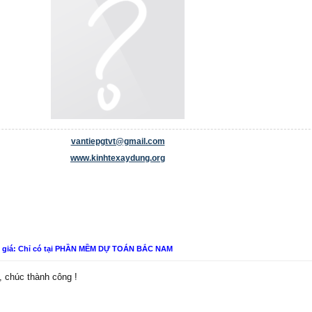
vantiepgtvt@gmail.com
www.kinhtexaydung.org
n giá: Chỉ có tại PHẦN MỀM DỰ TOÁN BẮC NAM
 chúc thành công !