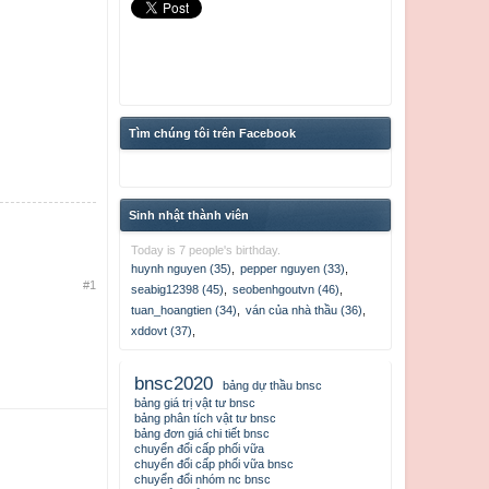
Tìm chúng tôi trên Facebook
Sinh nhật thành viên
Today is 7 people's birthday.
huynh nguyen (35)
,
pepper nguyen (33)
,
#1
seabig12398 (45)
,
seobenhgoutvn (46)
,
tuan_hoangtien (34)
,
ván của nhà thầu (36)
,
xddovt (37)
,
bnsc2020
bảng dự thầu bnsc
bảng giá trị vật tư bnsc
bảng phân tích vật tư bnsc
bảng đơn giá chi tiết bnsc
chuyển đổi cấp phối vữa
chuyển đổi cấp phối vữa bnsc
chuyển đổi nhóm nc bnsc