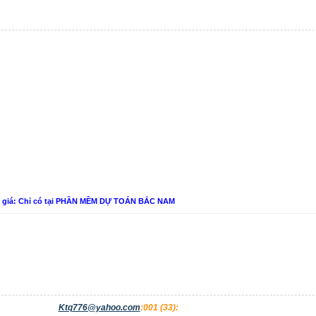
n giá: Chỉ có tại PHẦN MỀM DỰ TOÁN BẮC NAM
Ktq776@yahoo.com
:001 (33): ​