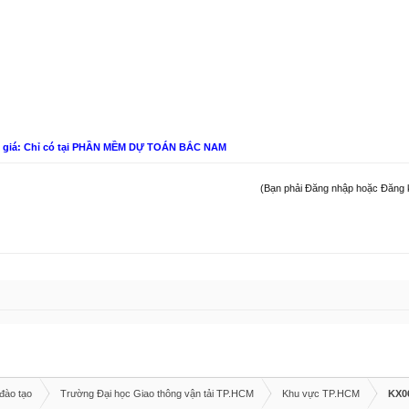
n giá: Chỉ có tại PHẦN MỀM DỰ TOÁN BẮC NAM
(Bạn phải Đăng nhập hoặc Đăng ký 
đào tạo
Trường Đại học Giao thông vận tải TP.HCM
Khu vực TP.HCM
KX0