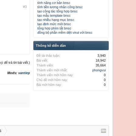
tính năng cơ bản bnsc
#3
tính tiền lương nhân công bnsc
tạo công tác tổng hợp bnsc
tạo mẫu template bnsc
tạo nhiều hạng mục bnsc
tạo định mức mới bnsc
tổng hợp phím tắt bnsc
đồng bộ phần mềm diệt virut với bnsc
Thống kê diễn đàn
Đề tài thảo luận:
3,940
Bài viết:
18,942
để trả lời bài viết.)
Thành viên:
35,664
Thành viên mới nhất:
phongvui
Mods:
vantiep
Thành viên mới hôm nay:
0
Chủ đề mới hôm nay:
0
Bài mới hôm nay:
0
6