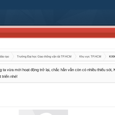
đào tạo
Trường Đại học Giao thông vận tải TP.HCM
Khu vực TP.HCM
KX0
 ta vừa mới hoạt động trở lại, chắc hẳn vẫn còn có nhiều thiếu sót,
 triển nhé!