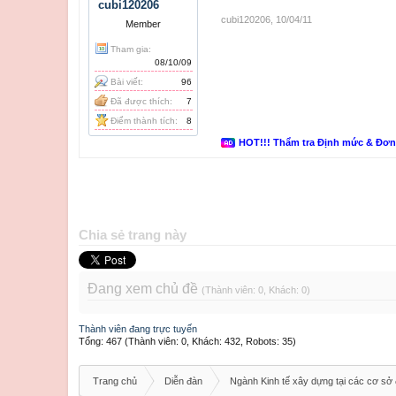
cubi120206
cubi120206
,
10/04/11
Member
Tham gia:
08/10/09
Bài viết:
96
Đã được thích:
7
Điểm thành tích:
8
HOT!!! Thẩm tra Định mức & Đơ
Chia sẻ trang này
Đang xem chủ đề
(Thành viên: 0, Khách: 0)
Thành viên đang trực tuyến
Tổng: 467 (Thành viên: 0, Khách: 432, Robots: 35)
Trang chủ
Diễn đàn
Ngành Kinh tế xây dựng tại các cơ sở 