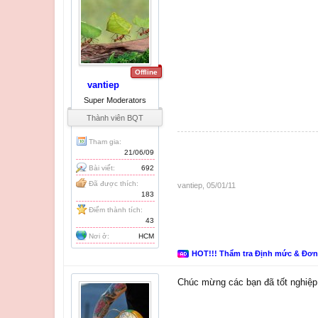
Offline
vantiep
Super Moderators
Thành viên BQT
Tham gia:
21/06/09
Bài viết:
692
Đã được thích:
vantiep
,
05/01/11
183
Điểm thành tích:
43
Nơi ở:
HCM
HOT!!! Thẩm tra Định mức & Đơ
Chúc mừng các bạn đã tốt nghiệp,