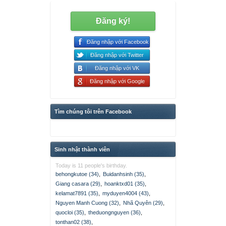
Đăng ký!
Đăng nhập với Facebook
Đăng nhập với Twitter
Đăng nhập với VK
Đăng nhập với Google
Tìm chúng tôi trên Facebook
Sinh nhật thành viên
Today is 11 people's birthday.
behongkutoe (34)
,
Buidanhsinh (35)
,
Giang casara (29)
,
hoanktxd01 (35)
,
kelamat7891 (35)
,
myduyen4004 (43)
,
Nguyen Manh Cuong (32)
,
Nhã Quyên (29)
,
quocloi (35)
,
theduongnguyen (36)
,
tonthan02 (38)
,