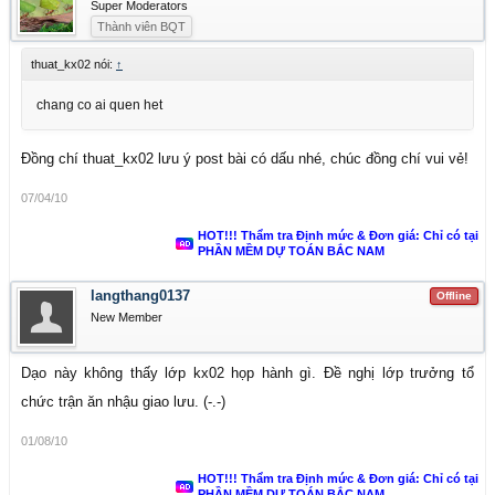
Super Moderators
Thành viên BQT
thuat_kx02 nói:
↑
chang co ai quen het
Đồng chí thuat_kx02 lưu ý post bài có dấu nhé, chúc đồng chí vui vẻ!
07/04/10
HOT!!! Thẩm tra Định mức & Đơn giá: Chỉ có tại
PHẦN MỀM DỰ TOÁN BẮC NAM
langthang0137
Offline
New Member
Dạo này không thấy lớp kx02 họp hành gì. Đề nghị lớp trưởng tổ
chức trận ăn nhậu giao lưu. (-.-)
01/08/10
HOT!!! Thẩm tra Định mức & Đơn giá: Chỉ có tại
PHẦN MỀM DỰ TOÁN BẮC NAM