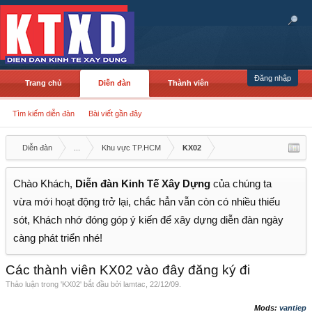
Đăng nhập
Trang chủ
Diễn đàn
Thành viên
Tìm kiếm diễn đàn
Bài viết gần đây
Diễn đàn
...
Khu vực TP.HCM
KX02
Chào Khách,
Diễn đàn Kinh Tế Xây Dựng
của chúng ta
vừa mới hoạt động trở lại, chắc hẳn vẫn còn có nhiều thiếu
sót, Khách nhớ đóng góp ý kiến để xây dựng diễn đàn ngày
càng phát triển nhé!
Các thành viên KX02 vào đây đăng ký đi
Thảo luận trong '
KX02
' bắt đầu bởi
lamtac
,
22/12/09
.
Mods:
vantiep