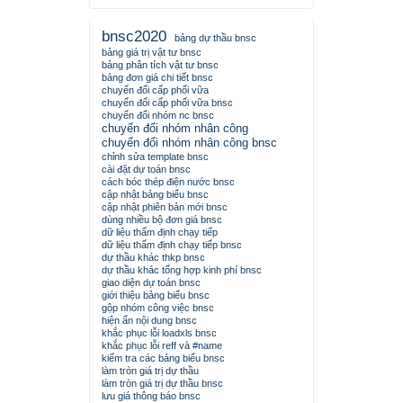
bnsc2020
bảng dự thầu bnsc
bảng giá trị vật tư bnsc
bảng phân tích vật tư bnsc
bảng đơn giá chi tiết bnsc
chuyển đổi cấp phối vữa
chuyển đổi cấp phối vữa bnsc
chuyển đổi nhóm nc bnsc
chuyển đổi nhóm nhân công
chuyển đổi nhóm nhân công bnsc
chỉnh sửa template bnsc
cài đặt dự toán bnsc
cách bóc thép điện nước bnsc
cập nhật bảng biểu bnsc
cập nhật phiên bản mới bnsc
dùng nhiều bộ đơn giá bnsc
dữ liệu thẩm định chạy tiếp
dữ liệu thẩm định chạy tiếp bnsc
dự thầu khác thkp bnsc
dự thầu khác tổng hợp kinh phí bnsc
giao diện dự toán bnsc
giới thiệu bảng biểu bnsc
gộp nhóm công việc bnsc
hiện ẩn nội dung bnsc
khắc phục lỗi loadxls bnsc
khắc phục lỗi reff và #name
kiểm tra các bảng biểu bnsc
làm tròn giá trị dự thầu
làm tròn giá trị dự thầu bnsc
lưu giá thông báo bnsc