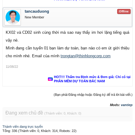
tancauduong
Offline
New Member
KX02 và CD02 sinh cùng thời mà sao nay thấy im hơi lặng tiếng quá
vậy nè.
Mình đang cần tuyển 01 bạn làm dự toán, bạn nào có em út giới thiệu
cho mình nhé. Email của mình
trongtan@thinhlongcorp.com
11/08/22
HOT!!! Thẩm tra Định mức & Đơn giá: Chỉ có tại
PHẦN MỀM DỰ TOÁN BẮC NAM
(Bạn phải Đăng nhập hoặc Đăng ký để trả lời bài viết.)
Mods:
vantiep
Đang xem chủ đề
(Thành viên: 0, Khách: 0)
Thành viên đang trực tuyến
Tổng: 336 (Thành viên: 0, Khách: 314, Robots: 22)