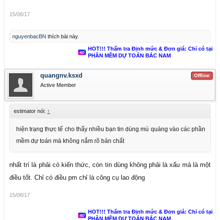
15/08/17
nguyenbacBN
thích bài này.
HOT!!! Thẩm tra Định mức & Đơn giá: Chỉ có tại
PHẦN MỀM DỰ TOÁN BẮC NAM
quangnv.ksxd
Offline
Active Member
estimator nói:
↑
hiện trạng thực tế cho thấy nhiều bạn tin dùng mù quáng vào các phần
mềm dự toán mà không nắm rõ bản chất
nhất trí là phải có kiến thức, còn tin dùng không phải là xấu mà là một
điều tốt. Chỉ có điều pm chỉ là công cụ lao động
15/08/17
HOT!!! Thẩm tra Định mức & Đơn giá: Chỉ có tại
PHẦN MỀM DỰ TOÁN BẮC NAM