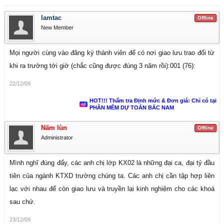
lamtac
Offline
New Member
Mọi người cùng vào đăng ký thành viên để có nơi giao lưu trao đổi từ
khi ra trường tới giờ (chắc cũng được đúng 3 năm rồi):001 (76):
22/12/09
HOT!!! Thẩm tra Định mức & Đơn giá: Chỉ có tại
PHẦN MỀM DỰ TOÁN BẮC NAM
Nấm lùn
Offline
Administrator
Mình nghĩ đúng đấy, các anh chị lớp KX02 là những đại ca, đại tỷ đầu
tiên của ngành KTXD trường chúng ta. Các anh chị cần tập hợp liên
lạc với nhau để còn giao lưu và truyền lại kinh nghiệm cho các khoá
sau chứ.
23/12/09