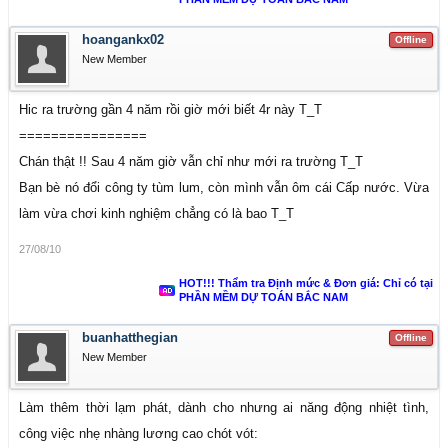
hoangankx02
Offline
New Member
Hic ra trường gần 4 năm rồi giờ mới biết 4r này T_T
================
Chán thật !! Sau 4 năm giờ vẫn chỉ như mới ra trường T_T
Bạn bè nó đổi công ty tùm lum, còn mình vẫn ôm cái Cấp nước. Vừa
làm vừa chơi kinh nghiệm chẳng có là bao T_T
27/08/10
HOT!!! Thẩm tra Định mức & Đơn giá: Chỉ có tại
PHẦN MỀM DỰ TOÁN BẮC NAM
buanhatthegian
Offline
New Member
Làm thêm thời lạm phát, dành cho nhưng ai năng động nhiệt tình,
công việc nhẹ nhàng lương cao chót vót: