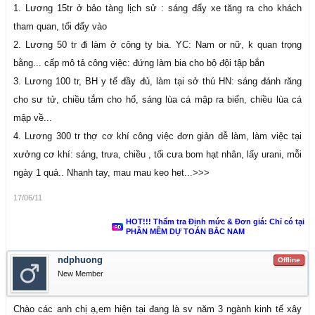
1. Lương 15tr ở bảo tàng lịch sử : sáng đẩy xe tăng ra cho khách
tham quan, tối đẩy vào
2. Lương 50 tr đi làm ở công ty bia. YC: Nam or nữ, k quan trọng
bằng... cấp mô tả công việc: đứng làm bia cho bộ đội tập bắn
3. Lương 100 tr, BH y tế đầy đủ, làm tại sở thú HN: sáng đánh răng
cho sư tử, chiều tắm cho hổ, sáng lùa cá mập ra biển, chiều lùa cá
mập về...
4. Lương 300 tr thợ cơ khí công việc đơn giản dễ làm, làm việc tại
xưởng cơ khí: sáng, trưa, chiều , tối cưa bom hạt nhân, lấy urani, mỗi
ngày 1 quả.. Nhanh tay, mau mau keo het...>>>
17/06/11
HOT!!! Thẩm tra Định mức & Đơn giá: Chỉ có tại
PHẦN MỀM DỰ TOÁN BẮC NAM
ndphuong
Offline
New Member
Chào các anh chị ạ,em hiện tại đang là sv năm 3 ngành kinh tế xây