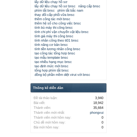
lấy dữ liệu chạy hồ sơ
lấy dữ liệu chạy hồ sơ bnsc
nâng cấp bnsc
phím tắt bnsc
phím tắt bắc nam
thay đổi cấp phối vữa bnsc
thêm công tác mới bnsc
thêm hệ số cho công việc bnsc
tính bù máy thi công bnsc
tính chi phí vận chuyển vật liệu bnsc
tính giá máy thi công bnsc
tính nhân công theo tt01 bnsc
tính năng cơ bản bnsc
tính tiền lương nhân công bnsc
tạo công tác tổng hợp bnsc
tạo mẫu template bnsc
tạo nhiều hạng mục bnsc
tạo định mức mới bnsc
tổng hợp phím tắt bnsc
đồng bộ phần mềm diệt virut với bnsc
Thống kê diễn đàn
Đề tài thảo luận:
3,940
Bài viết:
18,942
Thành viên:
35,664
Thành viên mới nhất:
phongvui
Thành viên mới hôm nay:
0
Chủ đề mới hôm nay:
0
Bài mới hôm nay:
0