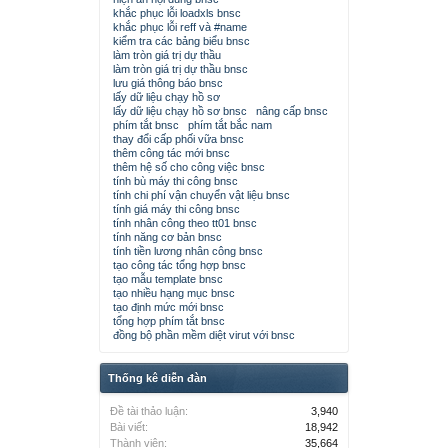
khắc phục lỗi loadxls bnsc
khắc phục lỗi reff và #name
kiểm tra các bảng biểu bnsc
làm tròn giá trị dự thầu
làm tròn giá trị dự thầu bnsc
lưu giá thông báo bnsc
lấy dữ liệu chạy hồ sơ
lấy dữ liệu chạy hồ sơ bnsc
nâng cấp bnsc
phím tắt bnsc
phím tắt bắc nam
thay đổi cấp phối vữa bnsc
thêm công tác mới bnsc
thêm hệ số cho công việc bnsc
tính bù máy thi công bnsc
tính chi phí vận chuyển vật liệu bnsc
tính giá máy thi công bnsc
tính nhân công theo tt01 bnsc
tính năng cơ bản bnsc
tính tiền lương nhân công bnsc
tạo công tác tổng hợp bnsc
tạo mẫu template bnsc
tạo nhiều hạng mục bnsc
tạo định mức mới bnsc
tổng hợp phím tắt bnsc
đồng bộ phần mềm diệt virut với bnsc
Thống kê diễn đàn
Đề tài thảo luận:
3,940
Bài viết:
18,942
Thành viên:
35,664