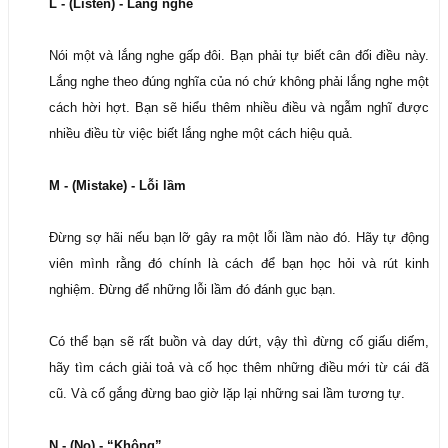
L - (Listen) - Lắng nghe
Nói một và lắng nghe gấp đôi. Bạn phải tự biết cân đối điều này.
Lắng nghe theo đúng nghĩa của nó chứ không phải lắng nghe một
cách hời hợt. Bạn sẽ hiểu thêm nhiều điều và ngẫm nghĩ được
nhiều điều từ việc biết lắng nghe một cách hiệu quả.
M - (Mistake) - Lỗi lầm
Đừng sợ hãi nếu bạn lỡ gây ra một lỗi lầm nào đó. Hãy tự động
viên mình rằng đó chính là cách để bạn học hỏi và rút kinh
nghiệm. Đừng để những lỗi lầm đó đánh gục bạn.
Có thể bạn sẽ rất buồn và day dứt, vậy thì đừng cố giấu diếm,
hãy tìm cách giải toả và cố học thêm những điều mới từ cái đã
cũ. Và cố gắng đừng bao giờ lặp lại những sai lầm tương tự.
N - (No) - “Không”