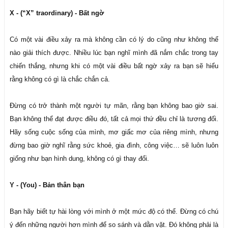
X - (“X” traordinary) - Bất ngờ
Có một vài điều xảy ra mà không cần có lý do cũng như không thể
nào giải thích được. Nhiều lúc bạn nghĩ mình đã nắm chắc trong tay
chiến thắng, nhưng khi có một vài điều bất ngờ xảy ra bạn sẽ hiểu
rằng không có gì là chắc chắn cả.
Đừng có trở thành một người tự mãn, rằng bạn không bao giờ sai.
Bạn không thể đạt được điều đó, tất cả mọi thứ đều chỉ là tương đối.
Hãy sống cuộc sống của mình, mơ giấc mơ của riêng mình, nhưng
đừng bao giờ nghĩ rằng sức khoẻ, gia đình, công việc… sẽ luôn luôn
giống như bạn hình dung, không có gì thay đổi.
Y - (You) - Bản thân bạn
Bạn hãy biết tự hài lòng với mình ở một mức độ có thể. Đừng có chú
ý đến những người hơn mình để so sánh và dằn vặt. Đó không phải là