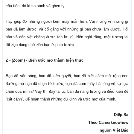
cầu tiến, đó là so sánh và ghen tỵ.
Hãy giúp đỡ những người kém may mắn hơn. Vui mừng vì những gì
bạn đã làm được, và cố gắng với những gì bạn chưa làm được. Hối
hận và dằn vặt chẳng được ích lợi gì. Nên nghĩ rằng, một tương lai
tốt đẹp đang chờ đón bạn ở phía trước.
Z - (Zoom) - Biến ước mơ thành hiện thực
Bạn đã sẵn sàng, bạn đã kiên quyết, bạn đã biết cách mở rộng con
đường mà bạn đã chọn từ trước, bạn đã cảm thấy hài lòng về sự lựa
chọn của mình? Vậy thì đấy là lúc bạn đủ năng lượng và điều kiện để
“cất cánh”, để hoàn thành những dự định và ước mơ của mình.
Diệp Sa
Theo Careerknowhow
nguồn Việt Báo