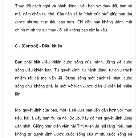
Thay đổi cách nghĩ và hành động. Nếu bạn sợ thay đổi, bạn sẽ
mãi dẫm chân tại chỗ. Cầu tiến sẽ là “chất xúc tác” giúp bạn đạt
được những mục tiêu cao hơn. Chỉ cần bạn không đánh mất
chính mình thì sự thay đổi sẽ không bao giờ là xấu.
C - (Control) - Điều khiển
Bạn phải biết điều khiển cuộc sống của mình, đừng để cuộc
sống điều khiển bạn. Tự quyết định, tự hành động, tự chịu trách
nhiệm tất cả mọi vấn đề. Đừng sống một cách tẻ nhạt, cuộc
sống chứ không phải là một vở kịch được diễn đi diễn lại nhiều
lần.
Mọi quyết định của bạn, một là sẽ đưa bạn đến gần hơn với mục
tiêu, hai là đẩy bạn rời xa nó. Do đó, hãy có một quyết định đúng
đắn nhất. Giống như diễn viên hài Tim Allen đã nói rằng “Nếu bạn
không tự quyết định được cuộc sống của mình, cuộc sống sẽ