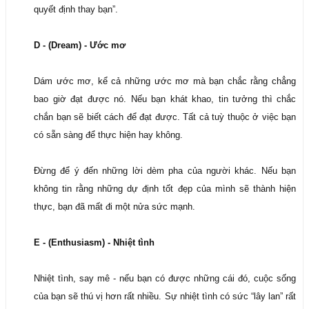
quyết định thay bạn”.
D - (Dream) - Ước mơ
Dám ước mơ, kể cả những ước mơ mà bạn chắc rằng chẳng
bao giờ đạt được nó. Nếu bạn khát khao, tin tưởng thì chắc
chắn bạn sẽ biết cách để đạt được. Tất cả tuỳ thuộc ở việc bạn
có sẵn sàng để thực hiện hay không.
Đừng để ý đến những lời dèm pha của người khác. Nếu bạn
không tin rằng những dự định tốt đẹp của mình sẽ thành hiện
thực, bạn đã mất đi một nửa sức mạnh.
E - (Enthusiasm) - Nhiệt tình
Nhiệt tình, say mê - nếu bạn có được những cái đó, cuộc sống
của bạn sẽ thú vị hơn rất nhiều. Sự nhiệt tình có sức “lây lan” rất