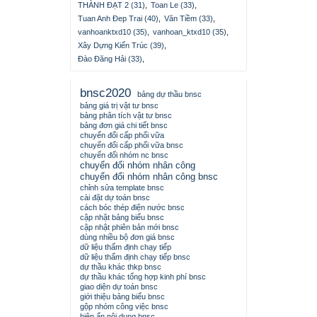
THÀNH ĐẠT 2 (31)
,
Toan Le (33)
,
Tuan Anh Đep Trai (40)
,
Văn Tiềm (33)
,
vanhoanktxd10 (35)
,
vanhoan_ktxd10 (35)
,
Xây Dựng Kiến Trúc (39)
,
Đào Đăng Hải (33)
,
bnsc2020
bảng dự thầu bnsc
bảng giá trị vật tư bnsc
bảng phân tích vật tư bnsc
bảng đơn giá chi tiết bnsc
chuyển đổi cấp phối vữa
chuyển đổi cấp phối vữa bnsc
chuyển đổi nhóm nc bnsc
chuyển đổi nhóm nhân công
chuyển đổi nhóm nhân công bnsc
chỉnh sửa template bnsc
cài đặt dự toán bnsc
cách bóc thép điện nước bnsc
cập nhật bảng biểu bnsc
cập nhật phiên bản mới bnsc
dùng nhiều bộ đơn giá bnsc
dữ liệu thẩm định chạy tiếp
dữ liệu thẩm định chạy tiếp bnsc
dự thầu khác thkp bnsc
dự thầu khác tổng hợp kinh phí bnsc
giao diện dự toán bnsc
giới thiệu bảng biểu bnsc
gộp nhóm công việc bnsc
hiện ẩn nội dung bnsc