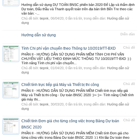
Hướng dẫn sử dụng DỰ TOÁN BNSC phiên bản 2020 Để Lập và thẩm định
Dự toán, Đấu thầu và Thanh quyết toán trên địa bàn tỉnh Bến Tre theo các
văn bản: -...
Chủ đề bởi:
tiepnk
,
06/04/20
, 0 lần trả lời, trong diễn đàn:
Hướng dẫn sử
dụng
Diễn đàn
Hướng dẫn sử dụng
Chủ đề
Tính Chi phí vận chuyển theo Thông tư 10/2019/TT-BXD
PHẦN II - HƯỚNG DẪN SỬ DỤNG PHẦN MỀM TÍNH CHI PHÍ VẬN
CHUYỂN VẬT LIỆU THEO ĐỊNH MỨC THÔNG TƯ 10/2019/TT-BXD :):)
Tính năng Tính chi phí vận chuyển...
Chủ đề bởi:
tiepnk
,
01/04/20
, 0 lần trả lời, trong diễn đàn:
Hướng dẫn sử
dụng
Chủ đề
Chiết tính trực tiếp giá Máy và Thiết bị thi công
PHẦN II - HƯỚNG DẪN SỬ DỤNG PHẦN MỀM Chiết tính trực tiếp giá
Máy và Thiết bị thi công - Dự toán BNSC 2020 :)>-:)>- Tính năng Chiết tính
giá máy thi...
Chủ đề bởi:
tiepnk
,
30/03/20
, 0 lần trả lời, trong diễn đàn:
Hướng dẫn sử
dụng
Chủ đề
Chiết tính Đơn giá cho từng công việc trong Bảng Dự toán
BNSC 2020
PHẦN II - HƯỚNG DẪN SỬ DỤNG PHẦN MỀM Chiết tính Đơn giá cho
từng công việc trong Bảng Dự toán BNSC 2020 :):) Khi lập Dự toán theo