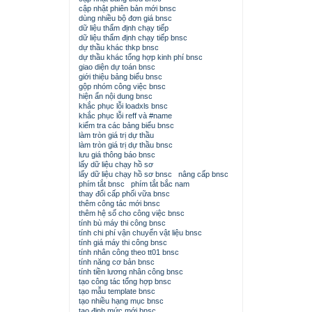
cập nhật phiên bản mới bnsc
dùng nhiều bộ đơn giá bnsc
dữ liệu thẩm định chạy tiếp
dữ liệu thẩm định chạy tiếp bnsc
dự thầu khác thkp bnsc
dự thầu khác tổng hợp kinh phí bnsc
giao diện dự toán bnsc
giới thiệu bảng biểu bnsc
gộp nhóm công việc bnsc
hiện ẩn nội dung bnsc
khắc phục lỗi loadxls bnsc
khắc phục lỗi reff và #name
kiểm tra các bảng biểu bnsc
làm tròn giá trị dự thầu
làm tròn giá trị dự thầu bnsc
lưu giá thông báo bnsc
lấy dữ liệu chạy hồ sơ
lấy dữ liệu chạy hồ sơ bnsc
nâng cấp bnsc
phím tắt bnsc
phím tắt bắc nam
thay đổi cấp phối vữa bnsc
thêm công tác mới bnsc
thêm hệ số cho công việc bnsc
tính bù máy thi công bnsc
tính chi phí vận chuyển vật liệu bnsc
tính giá máy thi công bnsc
tính nhân công theo tt01 bnsc
tính năng cơ bản bnsc
tính tiền lương nhân công bnsc
tạo công tác tổng hợp bnsc
tạo mẫu template bnsc
tạo nhiều hạng mục bnsc
tạo định mức mới bnsc