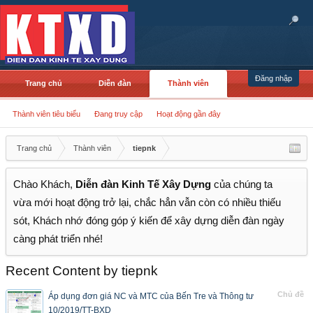
Đăng nhập
Trang chủ
Diễn đàn
Thành viên
Thành viên tiêu biểu
Đang truy cập
Hoạt động gần đây
Trang chủ
Thành viên
tiepnk
Chào Khách,
Diễn đàn Kinh Tế Xây Dựng
của chúng ta
vừa mới hoạt động trở lại, chắc hẳn vẫn còn có nhiều thiếu
sót, Khách nhớ đóng góp ý kiến để xây dựng diễn đàn ngày
càng phát triển nhé!
Recent Content by tiepnk
Chủ đề
Áp dụng đơn giá NC và MTC của Bến Tre và Thông tư
10/2019/TT-BXD