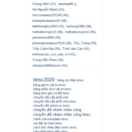
Chung Ninh (37)
,
danhdai86 ()
,
Hà Nguyễn Mạnh (31)
,
hsccompany237168 (40)
,
khangnhubanam42 (46)
,
laithihongthu1993 (33)
,
lvphong1988 (38)
,
noithatluxxypro2 (36)
,
noithatluxxypro3 (36)
,
perkinskarl068 (40)
,
phuonghoangtour2018 (36)
,
Thu_Trang (33)
,
Trần Cảnh Đại (29)
,
Trinh Van Can (41)
,
trinhvancan_cuc_edu_vn (41)
,
Trung Hiếu Phan (30)
,
vietsports88dotcom (41)
,
bnsc2020
bảng dự thầu bnsc
bảng giá trị vật tư bnsc
bảng phân tích vật tư bnsc
bảng đơn giá chi tiết bnsc
chuyển đổi cấp phối vữa
chuyển đổi cấp phối vữa bnsc
chuyển đổi nhóm nc bnsc
chuyển đổi nhóm nhân công
chuyển đổi nhóm nhân công bnsc
chỉnh sửa template bnsc
cài đặt dự toán bnsc
cách bóc thép điện nước bnsc
cập nhật bảng biểu bnsc