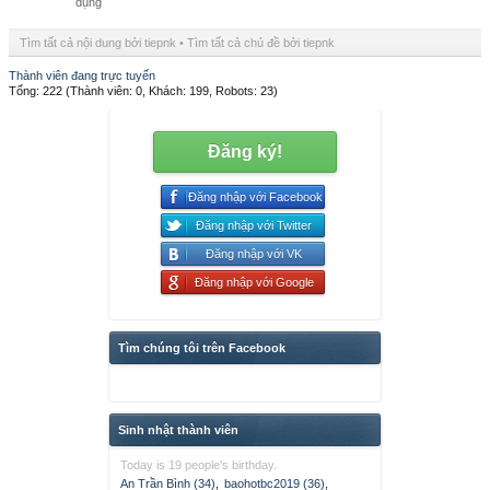
dụng
Tìm tất cả nội dung bởi tiepnk
Tìm tất cả chủ đề bởi tiepnk
Thành viên đang trực tuyến
Tổng: 222 (Thành viên: 0, Khách: 199, Robots: 23)
Đăng ký!
Đăng nhập với Facebook
Đăng nhập với Twitter
Đăng nhập với VK
Đăng nhập với Google
Tìm chúng tôi trên Facebook
Sinh nhật thành viên
Today is 19 people's birthday.
An Trần Bình (34)
,
baohotbc2019 (36)
,