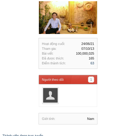
Hoạt động cuối:
24/06/21
Tham gia:
07/10/13
Bài viết:
100,000,025
Đã được thích:
165
Điểm thành tích:
63
Người theo dõi
1
Giới tính:
Nam
Thành viên đang trực tuyến