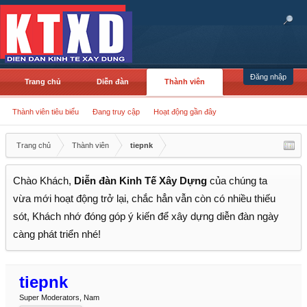
Đăng nhập
Trang chủ
Diễn đàn
Thành viên
Thành viên tiêu biểu
Đang truy cập
Hoạt động gần đây
Trang chủ
Thành viên
tiepnk
Chào Khách,
Diễn đàn Kinh Tế Xây Dựng
của chúng ta
vừa mới hoạt động trở lại, chắc hẳn vẫn còn có nhiều thiếu
sót, Khách nhớ đóng góp ý kiến để xây dựng diễn đàn ngày
càng phát triển nhé!
tiepnk
Super Moderators
, Nam