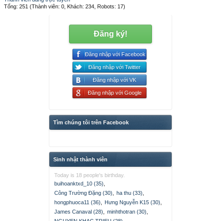
Tổng: 251 (Thành viên: 0, Khách: 234, Robots: 17)
Đăng ký!
Đăng nhập với Facebook
Đăng nhập với Twitter
Đăng nhập với VK
Đăng nhập với Google
Tìm chúng tôi trên Facebook
Sinh nhật thành viên
Today is 18 people's birthday.
buihoanktxd_10 (35)
,
Công Trường Đặng (30)
,
ha thu (33)
,
hongphuoca11 (36)
,
Hưng Nguyễn K15 (30)
,
James Canaval (28)
,
minhthotran (30)
,