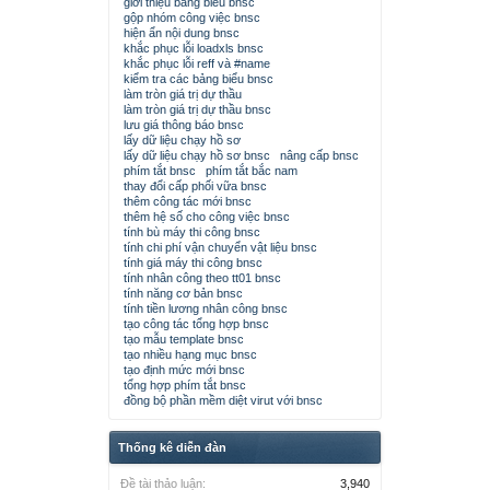
giới thiệu bảng biểu bnsc
gộp nhóm công việc bnsc
hiện ẩn nội dung bnsc
khắc phục lỗi loadxls bnsc
khắc phục lỗi reff và #name
kiểm tra các bảng biểu bnsc
làm tròn giá trị dự thầu
làm tròn giá trị dự thầu bnsc
lưu giá thông báo bnsc
lấy dữ liệu chạy hồ sơ
lấy dữ liệu chạy hồ sơ bnsc
nâng cấp bnsc
phím tắt bnsc
phím tắt bắc nam
thay đổi cấp phối vữa bnsc
thêm công tác mới bnsc
thêm hệ số cho công việc bnsc
tính bù máy thi công bnsc
tính chi phí vận chuyển vật liệu bnsc
tính giá máy thi công bnsc
tính nhân công theo tt01 bnsc
tính năng cơ bản bnsc
tính tiền lương nhân công bnsc
tạo công tác tổng hợp bnsc
tạo mẫu template bnsc
tạo nhiều hạng mục bnsc
tạo định mức mới bnsc
tổng hợp phím tắt bnsc
đồng bộ phần mềm diệt virut với bnsc
Thống kê diễn đàn
Đề tài thảo luận:
3,940