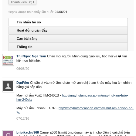
Thành viên BQT
tiepnk được nhìn thấy lần cuối:
24/06/21
Tin nhắn hồ sơ
Hoạt động gần đây
Các bài đăng
Thông tin
Thị Ngọc Nga Trần
Chào mọi người. Mình cùng giao lưu, học hỏi và ❤️ tìm
kiếm cơ hội nhé.
06/08/20
DgdViet
Chuẩn bị vào trời ẩm, chào mời anh chị tham khảo máy hút ẩm chính
hãng giá hấp dẫn :
Máy hút ẩm FujiE HM-240EB -
http://mayhutamcaocap.vn/may-hut-am-fujie-
hm-240eb/
Máy hút ẩm Edison ED-7R -
http://mayhutamcaocap.vn/may-hut-am-edison-ed-
7r/
07/12/16
bripikachu968
Camera360 là một ứng dụng máy ảnh cho điện thoại phổ biến