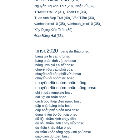
NGUYEN KHAC TRIEU (28)
,
Nguyễn Thị Anh Thư (29)
,
Nhật Vũ (32)
,
THÀNH ĐẠT 2 (31)
,
Toan Le (33)
,
Tuan Anh Đep Trai (40)
,
Văn Tiềm (33)
,
vanhoanktxd10 (35)
,
vanhoan_ktxd10 (35)
,
Xây Dựng Kiến Trúc (39)
,
Đào Đăng Hải (33)
,
bnsc2020
bảng dự thầu bnsc
bảng giá trị vật tư bnsc
bảng phân tích vật tư bnsc
bảng đơn giá chi tiết bnsc
chuyển đổi cấp phối vữa
chuyển đổi cấp phối vữa bnsc
chuyển đổi nhóm nc bnsc
chuyển đổi nhóm nhân công
chuyển đổi nhóm nhân công bnsc
chỉnh sửa template bnsc
cài đặt dự toán bnsc
cách bóc thép điện nước bnsc
cập nhật bảng biểu bnsc
cập nhật phiên bản mới bnsc
dùng nhiều bộ đơn giá bnsc
dữ liệu thẩm định chạy tiếp
dữ liệu thẩm định chạy tiếp bnsc
dự thầu khác thkp bnsc
dự thầu khác tổng hợp kinh phí bnsc
giao diện dự toán bnsc