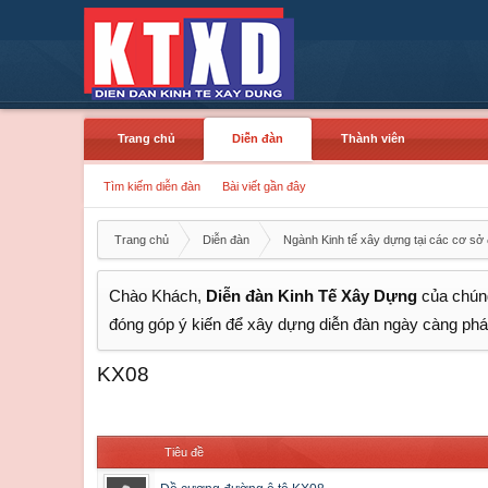
Trang chủ
Diễn đàn
Thành viên
Tìm kiếm diễn đàn
Bài viết gần đây
Trang chủ
Diễn đàn
Ngành Kinh tế xây dựng tại các cơ sở 
Chào Khách,
Diễn đàn Kinh Tế Xây Dựng
của chúng
đóng góp ý kiến để xây dựng diễn đàn ngày càng phát
KX08
Tiêu đề