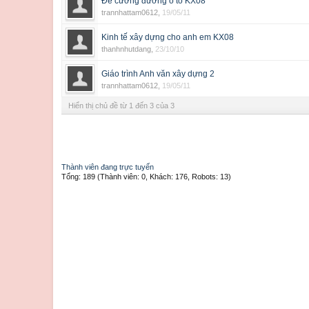
Đề cương đường ô tô KX08
trannhattam0612
,
19/05/11
Kinh tế xây dựng cho anh em KX08
thanhnhutdang
,
23/10/10
Giáo trình Anh văn xây dựng 2
trannhattam0612
,
19/05/11
Hiển thị chủ đề từ 1 đến 3 của 3
Thành viên đang trực tuyến
Tổng: 189 (Thành viên: 0, Khách: 176, Robots: 13)