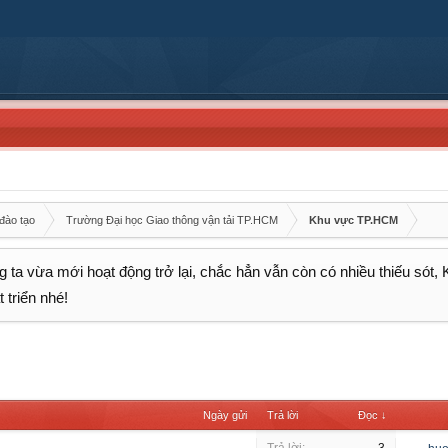
đào tạo
Trường Đại học Giao thông vận tải TP.HCM
Khu vực TP.HCM
 ta vừa mới hoạt động trở lại, chắc hẳn vẫn còn có nhiều thiếu sót,
 triển nhé!
Ngày gửi
Trả lời
Đọc ↓