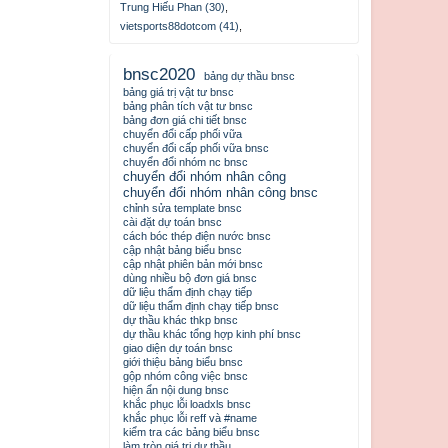
Trung Hiếu Phan (30)
,
vietsports88dotcom (41)
,
bnsc2020
bảng dự thầu bnsc
bảng giá trị vật tư bnsc
bảng phân tích vật tư bnsc
bảng đơn giá chi tiết bnsc
chuyển đổi cấp phối vữa
chuyển đổi cấp phối vữa bnsc
chuyển đổi nhóm nc bnsc
chuyển đổi nhóm nhân công
chuyển đổi nhóm nhân công bnsc
chỉnh sửa template bnsc
cài đặt dự toán bnsc
cách bóc thép điện nước bnsc
cập nhật bảng biểu bnsc
cập nhật phiên bản mới bnsc
dùng nhiều bộ đơn giá bnsc
dữ liệu thẩm định chạy tiếp
dữ liệu thẩm định chạy tiếp bnsc
dự thầu khác thkp bnsc
dự thầu khác tổng hợp kinh phí bnsc
giao diện dự toán bnsc
giới thiệu bảng biểu bnsc
gộp nhóm công việc bnsc
hiện ẩn nội dung bnsc
khắc phục lỗi loadxls bnsc
khắc phục lỗi reff và #name
kiểm tra các bảng biểu bnsc
làm tròn giá trị dự thầu