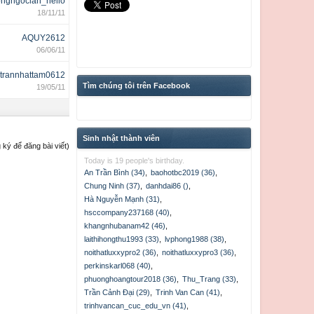
ngngoclan_hello
18/11/11
AQUY2612
06/06/11
trannhattam0612
Tìm chúng tôi trên Facebook
19/05/11
Sinh nhật thành viên
ký để đăng bài viết)
Today is 19 people's birthday.
An Trần Bình (34)
,
baohotbc2019 (36)
,
Chung Ninh (37)
,
danhdai86 ()
,
Hà Nguyễn Mạnh (31)
,
hsccompany237168 (40)
,
khangnhubanam42 (46)
,
laithihongthu1993 (33)
,
lvphong1988 (38)
,
noithatluxxypro2 (36)
,
noithatluxxypro3 (36)
,
perkinskarl068 (40)
,
phuonghoangtour2018 (36)
,
Thu_Trang (33)
,
Trần Cảnh Đại (29)
,
Trinh Van Can (41)
,
trinhvancan_cuc_edu_vn (41)
,