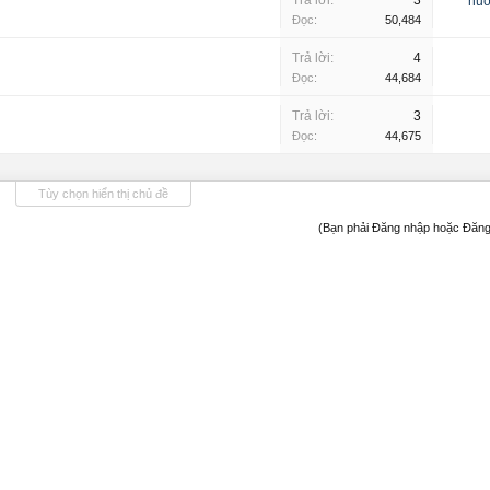
Trả lời:
3
huo
Đọc:
50,484
Trả lời:
4
Đọc:
44,684
Trả lời:
3
Đọc:
44,675
Tùy chọn hiển thị chủ đề
(Bạn phải Đăng nhập hoặc Đăng 