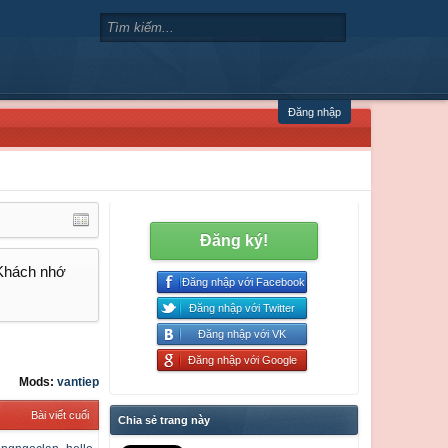
Đăng nhập
Đăng ký!
 Khách nhớ
Đăng nhập với Facebook
Đăng nhập với Twitter
Đăng nhập với VK
Đăng nhập với Google
Mods:
vantiep
Bài viết cuối
Chia sẻ trang này