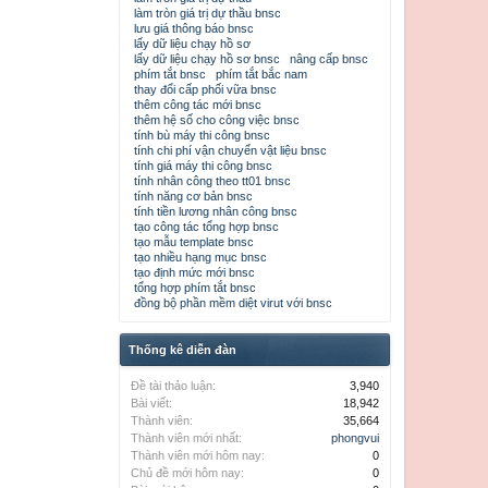
làm tròn giá trị dự thầu bnsc
lưu giá thông báo bnsc
lấy dữ liệu chạy hồ sơ
lấy dữ liệu chạy hồ sơ bnsc
nâng cấp bnsc
phím tắt bnsc
phím tắt bắc nam
thay đổi cấp phối vữa bnsc
thêm công tác mới bnsc
thêm hệ số cho công việc bnsc
tính bù máy thi công bnsc
tính chi phí vận chuyển vật liệu bnsc
tính giá máy thi công bnsc
tính nhân công theo tt01 bnsc
tính năng cơ bản bnsc
tính tiền lương nhân công bnsc
tạo công tác tổng hợp bnsc
tạo mẫu template bnsc
tạo nhiều hạng mục bnsc
tạo định mức mới bnsc
tổng hợp phím tắt bnsc
đồng bộ phần mềm diệt virut với bnsc
Thống kê diễn đàn
Đề tài thảo luận:
3,940
Bài viết:
18,942
Thành viên:
35,664
Thành viên mới nhất:
phongvui
Thành viên mới hôm nay:
0
Chủ đề mới hôm nay:
0