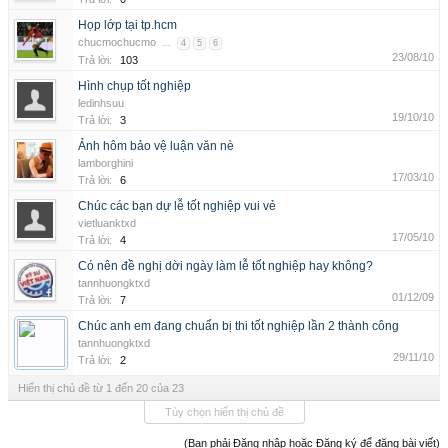
Họp lớp tại tp.hcm
chucmochucmo
...
4
5
6
23/08/10
Trả lời:
103
Hình chụp tốt nghiệp
ledinhsuu
19/10/10
Trả lời:
3
Ảnh hôm bảo vệ luận văn nè
lamborghini
17/03/10
Trả lời:
6
Chúc các bạn dự lễ tốt nghiệp vui vẻ
vietluanktxd
17/05/10
Trả lời:
4
Có nên đề nghị dời ngày làm lễ tốt nghiệp hay không?
tannhuongktxd
01/12/09
Trả lời:
7
Chúc anh em đang chuẩn bị thi tốt nghiệp lần 2 thành công
tannhuongktxd
29/11/10
Trả lời:
2
Hiển thị chủ đề từ 1 đến 20 của 23
Tùy chọn hiển thị chủ đề
(Bạn phải Đăng nhập hoặc Đăng ký để đăng bài viết)