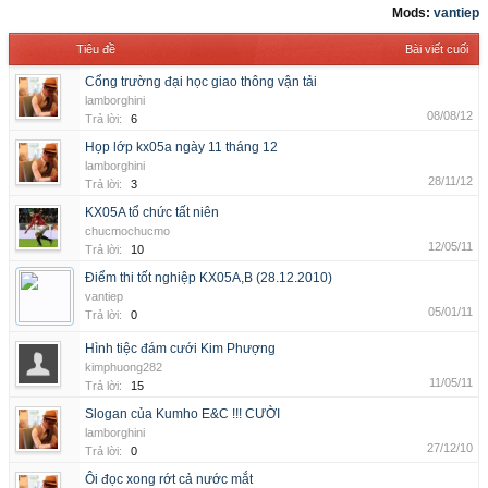
Mods:
vantiep
Tiêu đề
Bài viết cuối
Cổng trường đại học giao thông vận tải
lamborghini
08/08/12
Trả lời:
6
Họp lớp kx05a ngày 11 tháng 12
lamborghini
28/11/12
Trả lời:
3
KX05A tổ chức tất niên
chucmochucmo
12/05/11
Trả lời:
10
Điểm thi tốt nghiệp KX05A,B (28.12.2010)
vantiep
05/01/11
Trả lời:
0
Hình tiệc đám cưới Kim Phượng
kimphuong282
11/05/11
Trả lời:
15
Slogan của Kumho E&C !!! CƯỜI
lamborghini
27/12/10
Trả lời:
0
Ôi đọc xong rớt cả nước mắt