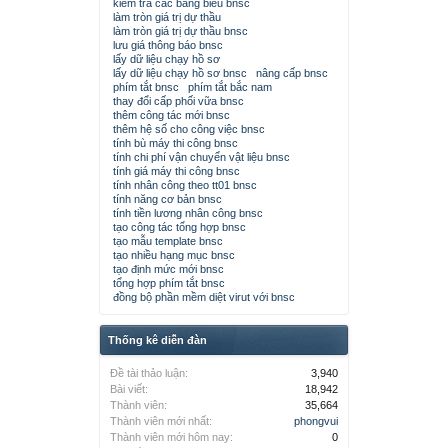
kiểm tra các bảng biểu bnsc
làm tròn giá trị dự thầu
làm tròn giá trị dự thầu bnsc
lưu giá thông báo bnsc
lấy dữ liệu chạy hồ sơ
lấy dữ liệu chạy hồ sơ bnsc
nâng cấp bnsc
phím tắt bnsc
phím tắt bắc nam
thay đổi cấp phối vữa bnsc
thêm công tác mới bnsc
thêm hệ số cho công việc bnsc
tính bù máy thi công bnsc
tính chi phí vận chuyển vật liệu bnsc
tính giá máy thi công bnsc
tính nhân công theo tt01 bnsc
tính năng cơ bản bnsc
tính tiền lương nhân công bnsc
tạo công tác tổng hợp bnsc
tạo mẫu template bnsc
tạo nhiều hạng mục bnsc
tạo định mức mới bnsc
tổng hợp phím tắt bnsc
đồng bộ phần mềm diệt virut với bnsc
Thống kê diễn đàn
Đề tài thảo luận:
3,940
Bài viết:
18,942
Thành viên:
35,664
Thành viên mới nhất:
phongvui
Thành viên mới hôm nay:
0