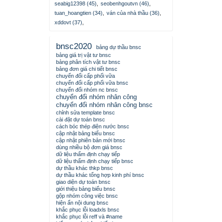
seabig12398 (45)
,
seobenhgoutvn (46)
,
tuan_hoangtien (34)
,
ván của nhà thầu (36)
,
xddovt (37)
,
bnsc2020
bảng dự thầu bnsc
bảng giá trị vật tư bnsc
bảng phân tích vật tư bnsc
bảng đơn giá chi tiết bnsc
chuyển đổi cấp phối vữa
chuyển đổi cấp phối vữa bnsc
chuyển đổi nhóm nc bnsc
chuyển đổi nhóm nhân công
chuyển đổi nhóm nhân công bnsc
chỉnh sửa template bnsc
cài đặt dự toán bnsc
cách bóc thép điện nước bnsc
cập nhật bảng biểu bnsc
cập nhật phiên bản mới bnsc
dùng nhiều bộ đơn giá bnsc
dữ liệu thẩm định chạy tiếp
dữ liệu thẩm định chạy tiếp bnsc
dự thầu khác thkp bnsc
dự thầu khác tổng hợp kinh phí bnsc
giao diện dự toán bnsc
giới thiệu bảng biểu bnsc
gộp nhóm công việc bnsc
hiện ẩn nội dung bnsc
khắc phục lỗi loadxls bnsc
khắc phục lỗi reff và #name