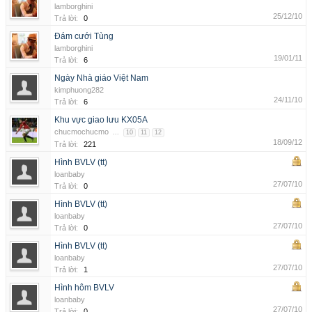
lamborghini
25/12/10
Trả lời:
0
Đám cưới Tùng
lamborghini
19/01/11
Trả lời:
6
Ngày Nhà giáo Việt Nam
kimphuong282
24/11/10
Trả lời:
6
Khu vực giao lưu KX05A
chucmochucmo
...
10
11
12
18/09/12
Trả lời:
221
Hình BVLV (tt)
loanbaby
27/07/10
Trả lời:
0
Hình BVLV (tt)
loanbaby
27/07/10
Trả lời:
0
Hình BVLV (tt)
loanbaby
27/07/10
Trả lời:
1
Hình hôm BVLV
loanbaby
27/07/10
Trả lời:
0