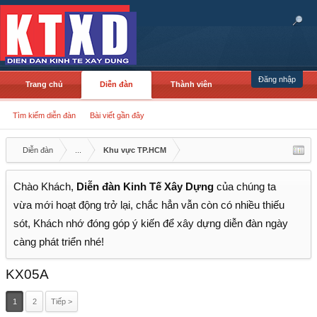
Đăng nhập
Trang chủ
Diễn đàn
Thành viên
Tìm kiếm diễn đàn
Bài viết gần đây
Diễn đàn
...
Khu vực TP.HCM
Chào Khách,
Diễn đàn Kinh Tế Xây Dựng
của chúng ta
vừa mới hoạt động trở lại, chắc hẳn vẫn còn có nhiều thiếu
sót, Khách nhớ đóng góp ý kiến để xây dựng diễn đàn ngày
càng phát triển nhé!
KX05A
1
2
Tiếp >