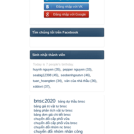
Đăng nhập với VK
Đăng nhập với Google
Tìm chúng tôi trên Facebook
Sinh nhật thành viên
Today is 7 people's birthday.
huynh nguyen (35)
,
pepper nguyen (33)
,
seabig12398 (45)
,
seobenhgoutvn (46)
,
tuan_hoangtien (34)
,
ván của nhà thầu (36)
,
xddovt (37)
,
bnsc2020
bảng dự thầu bnsc
bảng giá trị vật tư bnsc
bảng phân tích vật tư bnsc
bảng đơn giá chi tiết bnsc
chuyển đổi cấp phối vữa
chuyển đổi cấp phối vữa bnsc
chuyển đổi nhóm nc bnsc
chuyển đổi nhóm nhân công