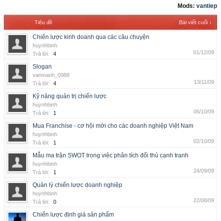
Mods:
vantiep
Tiêu đề
Bài viết cuối ↓
Chiến lược kinh doanh qua các câu chuyện
huynhbinh
01/12/09
Trả lời:
4
Slogan
vanmanh_0988
13/11/09
Trả lời:
4
Kỹ năng quản trị chiến lược
huynhbinh
06/10/09
Trả lời:
1
Mua Franchise - cơ hội mới cho các doanh nghiệp Việt Nam
huynhbinh
02/10/09
Trả lời:
1
Mẫu ma trận SWOT trong việc phân tích đối thủ cạnh tranh
huynhbinh
24/09/09
Trả lời:
1
Quản lý chiến lược doanh nghiệp
huynhbinh
22/08/09
Trả lời:
0
Chiến lược định giá sản phẩm