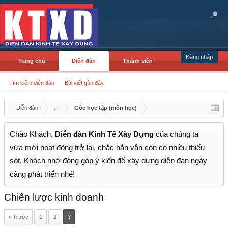
Đăng nhập
Trang chủ
Diễn đàn
Thành viên
Tìm kiếm diễn đàn
Bài viết gần đây
Diễn đàn
...
Góc học tập (môn học)
Chào Khách,
Diễn đàn Kinh Tế Xây Dựng
của chúng ta
vừa mới hoạt động trở lại, chắc hẳn vẫn còn có nhiều thiếu
sót, Khách nhớ đóng góp ý kiến để xây dựng diễn đàn ngày
càng phát triển nhé!
Chiến lược kinh doanh
< Trước
1
2
3