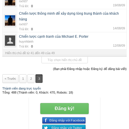
nxh07
19/08/09
Trả lời:
0
Chiến lược thông minh để xây dựng lòng trung thành của khách
hàng
nxh07
14/08/09
Trả lời:
0
Chiến lược cạnh tranh của Michael E. Porter
huynhbinh
12/08/09
Trả lời:
0
Hiển thị chủ đề từ 41 đến 49 của 49
Tùy chọn hiển thị chủ đề
(Bạn phải Đăng nhập hoặc Đăng ký để đăng bài viết)
< Trước
1
2
3
Thành viên đang trực tuyến
Tổng: 488 (Thành viên: 0, Khách: 470, Robots: 18)
Đăng ký!
Đăng nhập với Facebook
Đăng nhập với Twitter