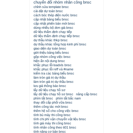
chuyển đổi nhóm nhân công bnsc
chỉnh sửa template bnsc
cài đặt dự toán bnsc
cách bóc thép điện nước bnsc
cập nhật bảng biểu bnsc
cập nhật phiên bản mới bnsc
dùng nhiều bộ đơn giá bnsc
dữ liệu thẩm định chạy tiếp
dữ liệu thẩm định chạy tiếp bnsc
dự thầu khác thkp bnsc
dự thầu khác tổng hợp kinh phí bnsc
giao diện dự toán bnsc
giới thiệu bảng biểu bnsc
gộp nhóm công việc bnsc
hiện ẩn nội dung bnsc
khắc phục lỗi loadxls bnsc
khắc phục lỗi reff và #name
kiểm tra các bảng biểu bnsc
làm tròn giá trị dự thầu
làm tròn giá trị dự thầu bnsc
lưu giá thông báo bnsc
lấy dữ liệu chạy hồ sơ
lấy dữ liệu chạy hồ sơ bnsc
nâng cấp bnsc
phím tắt bnsc
phím tắt bắc nam
thay đổi cấp phối vữa bnsc
thêm công tác mới bnsc
thêm hệ số cho công việc bnsc
tính bù máy thi công bnsc
tính chi phí vận chuyển vật liệu bnsc
tính giá máy thi công bnsc
tính nhân công theo tt01 bnsc
tính năng cơ bản bnsc