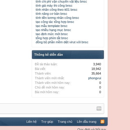
tính chi phí vận chuyển vật liệu bnsc
tính giá máy thi công bnsc
tính nhân công theo tt01 bnsc
tính năng cơ bản bnsc
tính tiền lương nhân công bnsc
tạo công tác tổng hợp bnsc
tạo mẫu template bnsc
tạo nhiều hạng mục bnsc
tạo định mức mới bnsc
tổng hợp phím tắt bnsc
đồng bộ phần mềm diệt virut với bnsc
Thống kê diễn đàn
Đề tài thảo luận:
3,940
Bài viết:
18,942
Thành viên:
35,664
Thành viên mới nhất:
phongvui
Thành viên mới hôm nay:
0
Chủ đề mới hôm nay:
0
Bài mới hôm nay:
0
Liên hệ
Trợ giúp
Trang chủ
Lên đầu trang
Quy định và Nội quy