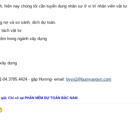
 hiện nay chúng tôi cần tuyển dụng nhân sự ở vị trí nhân viên vật tư.
g nợ và so sánh, dịch dự toán.
 tách vật tư.
hiệm trong ngành xây dựng
 xây dựng
8311-04.3785.4424 - gặp Hương- email:
byvn2@bumyangvn.com
n giá: Chỉ có tại PHẦN MỀM DỰ TOÁN BẮC NAM