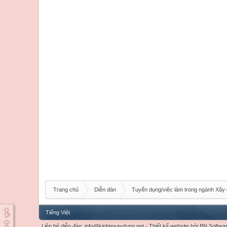
Trang chủ
Diễn đàn
Tuyển dụng/việc làm trong ngành Xây
Tiếng Việt
Liên hệ diễn đàn:
info@kinhtexaydung.net
-
Thiết kế website
bởi
BN Softwa