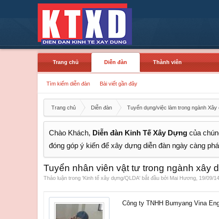
Trang chủ
Diễn đàn
Thành viên
Tìm kiếm diễn đàn
Bài viết gần đây
Trang chủ
Diễn đàn
Tuyển dụng/việc làm trong ngành Xây
Chào Khách,
Diễn đàn Kinh Tế Xây Dựng
của chúng
đóng góp ý kiến để xây dựng diễn đàn ngày càng phát
Tuyển nhân viên vật tư trong ngành xây d
Thảo luận trong '
Kinh tế xây dựng/QLDA
' bắt đầu bởi
Mai Hương
,
19/09/1
Công ty TNHH Bumyang Vina Eng hoạ