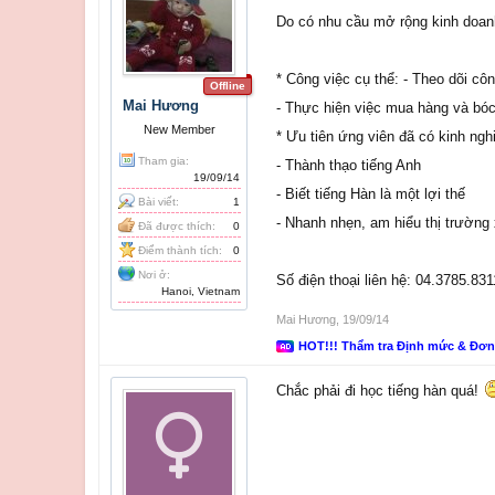
Do có nhu cầu mở rộng kinh doanh,
* Công việc cụ thể: - Theo dõi côn
Offline
Mai Hương
- Thực hiện việc mua hàng và bóc
New Member
* Ưu tiên ứng viên đã có kinh ng
Tham gia:
- Thành thạo tiếng Anh
19/09/14
- Biết tiếng Hàn là một lợi thế
Bài viết:
1
- Nhanh nhẹn, am hiểu thị trường
Đã được thích:
0
Điểm thành tích:
0
Nơi ở:
Số điện thoại liên hệ: 04.3785.
Hanoi, Vietnam
Mai Hương
,
19/09/14
HOT!!! Thẩm tra Định mức & Đơ
Chắc phải đi học tiếng hàn quá!