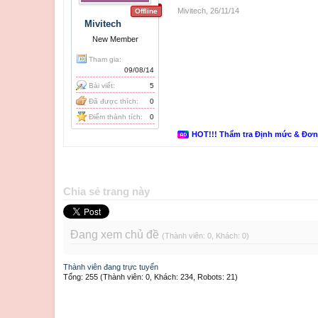
Mivitech
,
26/11/14
Offline
Mivitech
New Member
Tham gia:
09/08/14
Bài viết:
5
Đã được thích:
0
Điểm thành tích:
0
HOT!!! Thẩm tra Định mức & Đơ
Chia sẻ trang này
Đang xem chủ đề
(Thành viên: 0, Khách: 0)
Thành viên đang trực tuyến
Tổng: 255 (Thành viên: 0, Khách: 234, Robots: 21)