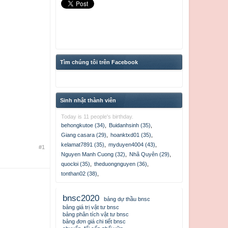
Tìm chúng tôi trên Facebook
Sinh nhật thành viên
Today is 11 people's birthday.
behongkutoe (34)
,
Buidanhsinh (35)
,
Giang casara (29)
,
hoanktxd01 (35)
,
kelamat7891 (35)
,
myduyen4004 (43)
,
#1
Nguyen Manh Cuong (32)
,
Nhã Quyên (29)
,
quocloi (35)
,
theduongnguyen (36)
,
tonthan02 (38)
,
bnsc2020
bảng dự thầu bnsc
bảng giá trị vật tư bnsc
bảng phân tích vật tư bnsc
bảng đơn giá chi tiết bnsc