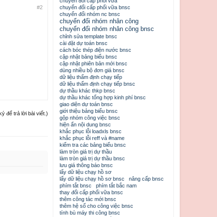
chuyển đổi cấp phối vữa
#2
chuyển đổi cấp phối vữa bnsc
chuyển đổi nhóm nc bnsc
chuyển đổi nhóm nhân công
chuyển đổi nhóm nhân công bnsc
chỉnh sửa template bnsc
cài đặt dự toán bnsc
cách bóc thép điện nước bnsc
cập nhật bảng biểu bnsc
cập nhật phiên bản mới bnsc
dùng nhiều bộ đơn giá bnsc
dữ liệu thẩm định chạy tiếp
dữ liệu thẩm định chạy tiếp bnsc
dự thầu khác thkp bnsc
dự thầu khác tổng hợp kinh phí bnsc
giao diện dự toán bnsc
giới thiệu bảng biểu bnsc
để trả lời bài viết.)
gộp nhóm công việc bnsc
hiện ẩn nội dung bnsc
khắc phục lỗi loadxls bnsc
khắc phục lỗi reff và #name
kiểm tra các bảng biểu bnsc
làm tròn giá trị dự thầu
làm tròn giá trị dự thầu bnsc
lưu giá thông báo bnsc
lấy dữ liệu chạy hồ sơ
lấy dữ liệu chạy hồ sơ bnsc
nâng cấp bnsc
phím tắt bnsc
phím tắt bắc nam
thay đổi cấp phối vữa bnsc
thêm công tác mới bnsc
thêm hệ số cho công việc bnsc
tính bù máy thi công bnsc