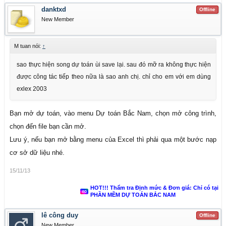
danktxd
Offline
New Member
M tuan nói:
↑
sao thực hiện song dự toán ùi save lại. sau đó mỡ ra không thực hiện
được công tác tiếp theo nữa là sao anh chị. chỉ cho em với em dùng
exlex 2003
Bạn mở dự toán, vào menu Dự toán Bắc Nam, chọn mở công trình,
chọn đến file bạn cần mở.
Lưu ý, nếu bạn mở bằng menu của Excel thì phải qua một bước nạp
cơ sở dữ liệu nhé.
15/11/13
HOT!!! Thẩm tra Định mức & Đơn giá: Chỉ có tại
PHẦN MỀM DỰ TOÁN BẮC NAM
lê công duy
Offline
New Member