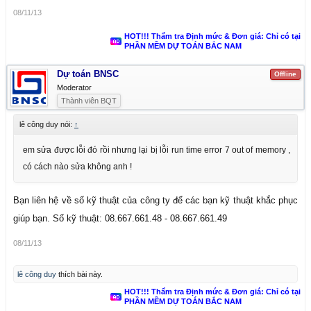
08/11/13
HOT!!! Thẩm tra Định mức & Đơn giá: Chỉ có tại
PHẦN MỀM DỰ TOÁN BẮC NAM
Dự toán BNSC
Offline
Moderator
Thành viên BQT
lê công duy nói:
↑
em sửa được lỗi đó rồi nhưng lại bị lỗi run time error 7 out of memory ,
có cách nào sửa không anh !
Bạn liên hệ về số kỹ thuật của công ty để các bạn kỹ thuật khắc phục
giúp bạn. Số kỹ thuật: 08.667.661.48 - 08.667.661.49
08/11/13
lê công duy
thích bài này.
HOT!!! Thẩm tra Định mức & Đơn giá: Chỉ có tại
PHẦN MỀM DỰ TOÁN BẮC NAM