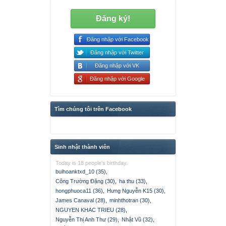
Đăng ký!
Đăng nhập với Facebook
Đăng nhập với Twitter
Đăng nhập với VK
Đăng nhập với Google
Tìm chúng tôi trên Facebook
Sinh nhật thành viên
Today is 18 people's birthday.
buihoanktxd_10 (35)
,
Công Trường Đặng (30)
,
ha thu (33)
,
hongphuoca11 (36)
,
Hưng Nguyễn K15 (30)
,
James Canaval (28)
,
minhthotran (30)
,
NGUYEN KHAC TRIEU (28)
,
Nguyễn Thị Anh Thư (29)
,
Nhật Vũ (32)
,