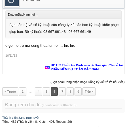
DutoanBacNam nói:
↑
Bạn liên hệ về số kỹ thuật của công ty để các bạn kỹ thuật khắc phục
giúp bạn. Số kỹ thuật: 08.667.661.48 - 08.667.661.49
e goi ho tro ma cung thua lun roi ... hix hix
16/11/13
HOT!!! Thẩm tra Định mức & Đơn giá: Chỉ có tại
PHẦN MỀM DỰ TOÁN BẮC NAM
(Bạn phải Đăng nhập hoặc Đăng ký để trả lời bài viết.)
< Trước
1
←
4
5
6
7
8
9
Tiếp >
Đang xem chủ đề
(Thành viên: 0, Khách: 0)
Thành viên đang trực tuyến
Tổng: 432 (Thành viên: 0, Khách: 406, Robots: 26)