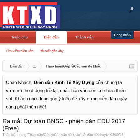
Đăng nhập
Trang chủ
Diễn đàn
Thành viên
Tìm kiếm diễn đàn
Bài viết gần đây
Diễn đàn
...
Thảo luận/Góp ý/Các vấn đề khác
Chào Khách,
Diễn đàn Kinh Tế Xây Dựng
của chúng ta
vừa mới hoạt động trở lại, chắc hẳn vẫn còn có nhiều thiếu
sót, Khách nhớ đóng góp ý kiến để xây dựng diễn đàn ngày
càng phát triển nhé!
Ra mắt Dự toán BNSC - phiên bản EDU 2017
(Free)
Thảo luận trong '
Thảo luận/Góp ý/Các vấn đề khác
' bắt đầu bởi
thuytv
,
03/09/13
.