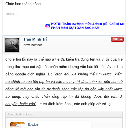
Chúc bạn thành công
30/10/13
HOT!!! Thẩm tra Định mức & Đơn giá: Chỉ có tại
PHẦN MỀM DỰ TOÁN BẮC NAM
Trần Minh Trí
Offline
New Member
cho e hỏi lỗi này là thế nào ạ? e đã kiểm tra đúng tên và vị trí của file
trong thư mục cài đặt của phần mềm nhưng vẫn báo lỗi. lỗi này e dịch
bằng google dịch nghĩa là :
"dtbn_edu.xla không thể tìm được. kiểm
tra chính tả của tên tập tin và xác minh vị trí là chính xác. nếu bạn cố
gắng để mở các tập tin từ danh sách các tập tin gần đây nhất được
sử dụng, hãy chắc chắn rằng tập tin đã không được đổi tên, di
chuyển, hoặc xóa"
. e có đính kèm ảnh , các anh giúp đỡ với ạ.
Các file đính kèm:
Ebe.jpg