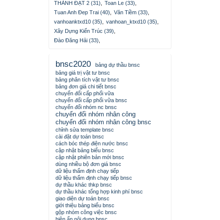
THÀNH ĐẠT 2 (31)
,
Toan Le (33)
,
Tuan Anh Đep Trai (40)
,
Văn Tiềm (33)
,
vanhoanktxd10 (35)
,
vanhoan_ktxd10 (35)
,
Xây Dựng Kiến Trúc (39)
,
Đào Đăng Hải (33)
,
bnsc2020
bảng dự thầu bnsc
bảng giá trị vật tư bnsc
bảng phân tích vật tư bnsc
bảng đơn giá chi tiết bnsc
chuyển đổi cấp phối vữa
chuyển đổi cấp phối vữa bnsc
chuyển đổi nhóm nc bnsc
chuyển đổi nhóm nhân công
chuyển đổi nhóm nhân công bnsc
chỉnh sửa template bnsc
cài đặt dự toán bnsc
cách bóc thép điện nước bnsc
cập nhật bảng biểu bnsc
cập nhật phiên bản mới bnsc
dùng nhiều bộ đơn giá bnsc
dữ liệu thẩm định chạy tiếp
dữ liệu thẩm định chạy tiếp bnsc
dự thầu khác thkp bnsc
dự thầu khác tổng hợp kinh phí bnsc
giao diện dự toán bnsc
giới thiệu bảng biểu bnsc
gộp nhóm công việc bnsc
hiện ẩn nội dung bnsc