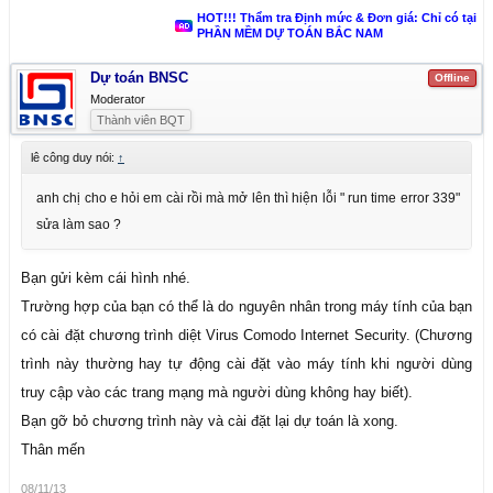
Nếu Excel 2007 trở lênh: Bạn chọn vào mục các tuỳ chọn, chọn mục
HOT!!! Thẩm tra Định mức & Đơn giá: Chỉ có tại
PHẦN MỀM DỰ TOÁN BẮC NAM
cài đặt danh mục, mẫu biểu và làm thao tác tương tự như trên.
Chúc bạn thành công
Dự toán BNSC
Offline
Moderator
Máy em cũng bị tuong tự như vậy. em đang dùng Excel 2007 nhưng
Thành viên BQT
không biết các tùy chọn .... nằm ở đâu cả. Mong các anh chỉ giúp em
lê công duy nói:
↑
với. Cảm ơn các anh
anh chị cho e hỏi em cài rồi mà mở lên thì hiện lỗi " run time error 339"
sửa làm sao ?
Bạn gửi kèm cái hình nhé.
Trường hợp của bạn có thể là do nguyên nhân trong máy tính của bạn
có cài đặt chương trình diệt Virus Comodo Internet Security. (Chương
trình này thường hay tự động cài đặt vào máy tính khi người dùng
truy cập vào các trang mạng mà người dùng không hay biết).
Bạn gỡ bỏ chương trình này và cài đặt lại dự toán là xong.
Thân mến
08/11/13