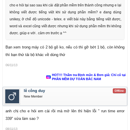
cho e hỏi tại sao sau khi cài đặt phần mềm trên thành công nhưng e lại
không viết được tiếng việt khi sử dụng phần mềm? e đang dùng
unikey, ở chế độ unicode - telex. e viết bài này bằng tiếng việt được,
word và excel cũng viết được nhưng khi sử dụng phần mềm thi không
được. giúp e với . cảm ơn trước ạ ^^
Bạn xem trong máy có 2 bộ gõ ko, nếu có thì gỡ bớt 1 bộ, còn không
thì bạn thử tải bộ khác về dùng thử
06/11/13
HOT!!! Thẩm tra Định mức & Đơn giá: Chỉ có tại
PHẦN MỀM DỰ TOÁN BẮC NAM
lê công duy
Offline
New Member
anh chị cho e hỏi em cài rồi mà mở lên thì hiện lỗi " run time error
339" sửa làm sao ?
08/11/13