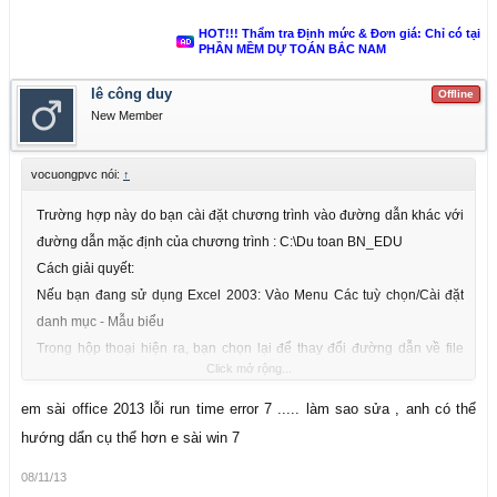
HOT!!! Thẩm tra Định mức & Đơn giá: Chỉ có tại
PHẦN MỀM DỰ TOÁN BẮC NAM
lê công duy
Offline
New Member
vocuongpvc nói:
↑
Trường hợp này do bạn cài đặt chương trình vào đường dẫn khác với
đường dẫn mặc định của chương trình : C:\Du toan BN_EDU
Cách giải quyết:
Nếu bạn đang sử dụng Excel 2003: Vào Menu Các tuỳ chọn/Cài đặt
danh mục - Mẫu biểu
Trong hộp thoại hiện ra, bạn chọn lại để thay đổi đường dẫn về file
Click mở rộng...
Template của chương trình.
File Template của chương trình sẽ mặc định tại đường dẫn bạn cài đặt.
em sài office 2013 lỗi run time error 7 ..... làm sao sửa , anh có thể
File Template gồm 3 file tương ứng với 03 chuẫn font hệ thống
hướng dẩn cụ thể hơn e sài win 7
DUTOAN_VNI.xlt (VNI-Windows) ; DUTOAN_UNI.XLT (Unicode);
08/11/13
DUTOAN_TCVN.xlt (TCVN3)