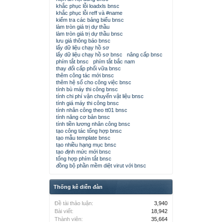
khắc phục lỗi loadxls bnsc
khắc phục lỗi reff và #name
kiểm tra các bảng biểu bnsc
làm tròn giá trị dự thầu
làm tròn giá trị dự thầu bnsc
lưu giá thông báo bnsc
lấy dữ liệu chạy hồ sơ
lấy dữ liệu chạy hồ sơ bnsc
nâng cấp bnsc
phím tắt bnsc
phím tắt bắc nam
thay đổi cấp phối vữa bnsc
thêm công tác mới bnsc
thêm hệ số cho công việc bnsc
tính bù máy thi công bnsc
tính chi phí vận chuyển vật liệu bnsc
tính giá máy thi công bnsc
tính nhân công theo tt01 bnsc
tính năng cơ bản bnsc
tính tiền lương nhân công bnsc
tạo công tác tổng hợp bnsc
tạo mẫu template bnsc
tạo nhiều hạng mục bnsc
tạo định mức mới bnsc
tổng hợp phím tắt bnsc
đồng bộ phần mềm diệt virut với bnsc
Thống kê diễn đàn
Đề tài thảo luận:
3,940
Bài viết:
18,942
Thành viên:
35,664