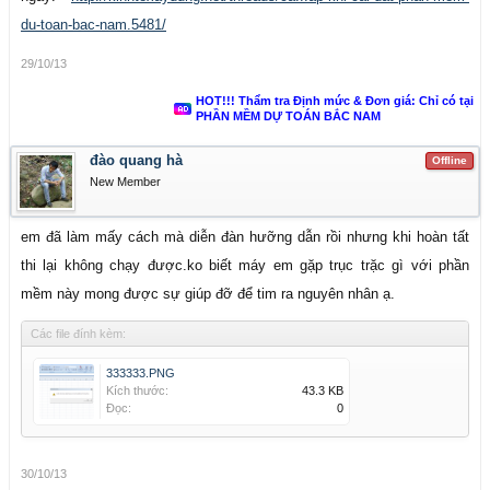
du-toan-bac-nam.5481/
29/10/13
HOT!!! Thẩm tra Định mức & Đơn giá: Chỉ có tại
PHẦN MỀM DỰ TOÁN BẮC NAM
đào quang hà
Offline
New Member
em đã làm mấy cách mà diễn đàn hưỡng dẫn rồi nhưng khi hoàn tất
thi lại không chạy được.ko biết máy em gặp trục trặc gì với phần
mềm này mong được sự giúp đỡ để tim ra nguyên nhân ạ.
Các file đính kèm:
333333.PNG
Kích thước:
43.3 KB
Đọc:
0
30/10/13