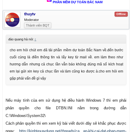
PHẦN MỀM DỰ TOÁN BẮC NAM
thuytv
Offline
Moderator
Thành viên BQT
đào quang hà nói:
↑
cho em hỏi chút em đã tải phần mềm dự toán Bắc Nam về.đến bước
cuối cùng là điền thông tin và lấy key từ mail về. em làm theo như
hương dẫn nhưng cả chục lần vẫn báo không đúng mã số kích hoạt
em lại gửi xin key cả chục lần và làm cũng ko được à.cho em hỏi em
gặp phải vấn đề gì vậy
Nếu máy tính của em sử dụng hệ điều hành Windows 7 thì em phải
phân quyền cho file DTBN.INI nằm trong đường dẫn
C:\Windows\System32\
Cách phân quyền thì em xem kỹ bài viết dưới đây sẽ khắc phục được
ngay:
http://kinhtexaydung.net/threads/ca...ap-khi-cai-dat-phan-mem-