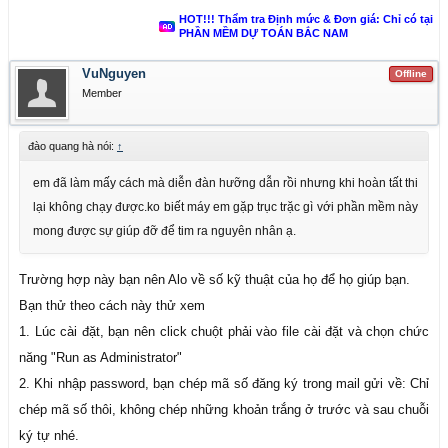
HOT!!! Thẩm tra Định mức & Đơn giá: Chỉ có tại
PHẦN MỀM DỰ TOÁN BẮC NAM
VuNguyen
Offline
Member
đào quang hà nói:
↑
em đã làm mấy cách mà diễn đàn hưỡng dẫn rồi nhưng khi hoàn tất thi
lại không chạy được.ko biết máy em gặp trục trặc gì với phần mềm này
mong được sự giúp đỡ để tim ra nguyên nhân ạ.
Trường hợp này bạn nên Alo về số kỹ thuật của họ để họ giúp bạn.
Bạn thử theo cách này thử xem
1. Lúc cài đặt, bạn nên click chuột phải vào file cài đặt và chọn chức
năng "Run as Administrator"
2. Khi nhập password, bạn chép mã số đăng ký trong mail gửi về: Chỉ
chép mã số thôi, không chép những khoản trắng ở trước và sau chuỗi
ký tự nhé.