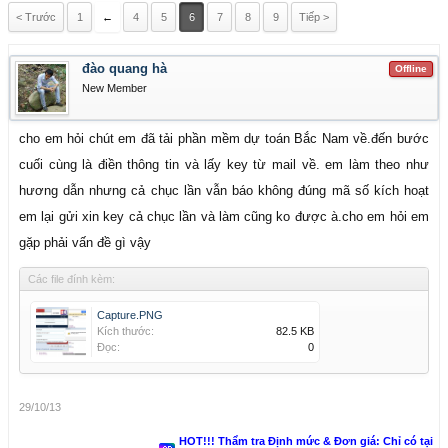
< Trước
1
←
4
5
6
7
8
9
Tiếp >
đào quang hà
Offline
New Member
cho em hỏi chút em đã tải phần mềm dự toán Bắc Nam về.đến bước
cuối cùng là điền thông tin và lấy key từ mail về. em làm theo như
hương dẫn nhưng cả chục lần vẫn báo không đúng mã số kích hoạt
em lại gửi xin key cả chục lần và làm cũng ko được à.cho em hỏi em
gặp phải vấn đề gì vậy
Các file đính kèm:
Capture.PNG
Kích thước:
82.5 KB
Đọc:
0
29/10/13
HOT!!! Thẩm tra Định mức & Đơn giá: Chỉ có tại