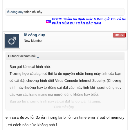
lê công duy
thích bài này.
HOT!!! Thẩm tra Định mức & Đơn giá: Chỉ có tại
PHẦN MỀM DỰ TOÁN BẮC NAM
lê công duy
Offline
New Member
DutoanBacNam nói:
↑
Bạn gửi kèm cái hình nhé.
Trường hợp của bạn có thể là do nguyên nhân trong máy tính của bạn
có cài đặt chương trình diệt Virus Comodo Internet Security. (Chương
trình này thường hay tự động cài đặt vào máy tính khi người dùng truy
cập vào các trang mạng mà người dùng không hay biết).
Bạn gỡ bỏ chương trình này và cài đặt lại dự toán là xong.
Click mở rộng...
Thân mến
em sửa được lỗi đó rồi nhưng lại bị lỗi run time error 7 out of memory
, có cách nào sửa không anh !