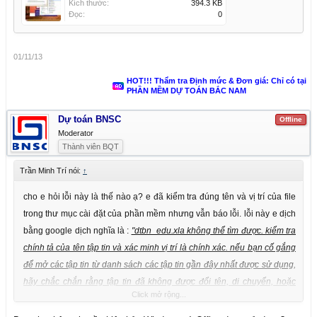
Kích thước:
394.3 KB
Đọc:
0
01/11/13
HOT!!! Thẩm tra Định mức & Đơn giá: Chỉ có tại
PHẦN MỀM DỰ TOÁN BẮC NAM
Dự toán BNSC
Offline
Moderator
Thành viên BQT
Trần Minh Trí nói:
↑
cho e hỏi lỗi này là thế nào ạ? e đã kiểm tra đúng tên và vị trí của file
trong thư mục cài đặt của phần mềm nhưng vẫn báo lỗi. lỗi này e dịch
bằng google dịch nghĩa là :
"dtbn_edu.xla không thể tìm được. kiểm tra
chính tả của tên tập tin và xác minh vị trí là chính xác. nếu bạn cố gắng
để mở các tập tin từ danh sách các tập tin gần đây nhất được sử dụng,
hãy chắc chắn rằng tập tin đã không được đổi tên, di chuyển, hoặc
Click mở rộng...
xóa"
. e có đính kèm ảnh , các anh giúp đỡ với ạ.