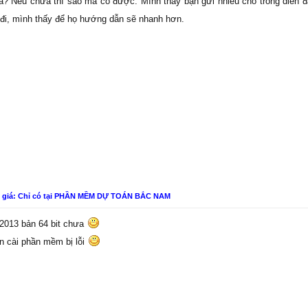
? Nếu chưa thì sao mà có được. Mình thấy bạn gửi nhiều chổ trong diễn đà
ọ đi, mình thấy để họ hướng dẫn sẽ nhanh hơn.
n giá: Chỉ có tại PHẦN MỀM DỰ TOÁN BẮC NAM
 2013 bản 64 bit chưa
ên cài phần mềm bị lỗi