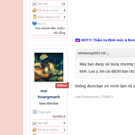
Bài viết:
22
Đã được thích:
4
Điểm thành tích:
3
Nơi ở:
hòa khánh-liên chiểu-
đà nẵng
HOT!!! Thẩm tra Định mức & Đơ
binhduong2013 nói:
↑
Máy bạn đang sử dụng chương trì
trình. Lưu ý, khi cài đặt thì bạn c
Offline
không đượcbạn ơi! mình làm rồi mà
mai
hoangmanh
mai hoangmanh
,
17/09/13
New Member
Tham gia:
02/09/13
Bài viết:
5
Đã được thích:
1