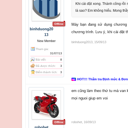
Khi cài đặt xong. Thành công rồi n
là sao? Em không hiểu. Mong thầy
Offline
Máy bạn đang sử dụng chương trì
binhduong20
chương trình. Lưu ý, khi cài đặt t
13
New Member
binhduong2013
,
15/09/13
Tham gia:
31/07/13
Bài viết:
8
Đã được thích:
3
Điểm thành tích:
3
HOT!!! Thẩm tra Định mức & Đơ
em cũng làm theo thứ tu mà van 
mọi nguoi giup em voi
robohet
,
16/09/13
Offline
robohet