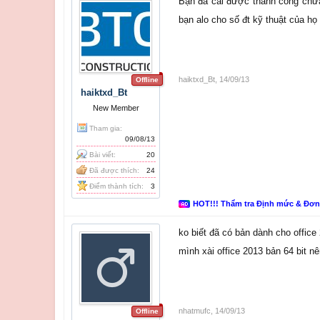
Bạn đã cài được thành công chưa
bạn alo cho số đt kỹ thuật của h
haiktxd_Bt
,
14/09/13
Offline
haiktxd_Bt
New Member
Tham gia:
09/08/13
Bài viết:
20
Đã được thích:
24
Điểm thành tích:
3
HOT!!! Thẩm tra Định mức & Đơ
ko biết đã có bản dành cho office
mình xài office 2013 bản 64 bit n
nhatmufc
,
14/09/13
Offline