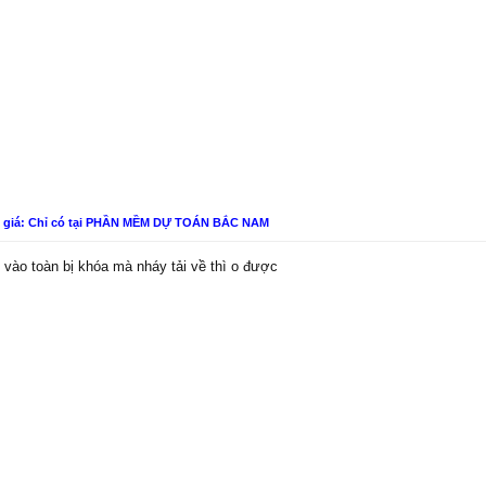
n giá: Chỉ có tại PHẦN MỀM DỰ TOÁN BẮC NAM
 vào toàn bị khóa mà nháy tải về thì o được