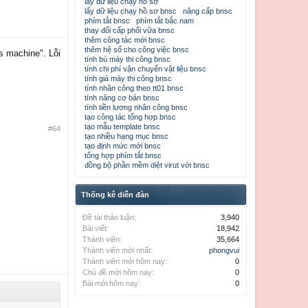
lấy dữ liệu chạy hồ sơ
lấy dữ liệu chạy hồ sơ bnsc
nâng cấp bnsc
phím tắt bnsc
phím tắt bắc nam
thay đổi cấp phối vữa bnsc
thêm công tác mới bnsc
thêm hệ số cho công việc bnsc
is machine". Lỗi
tính bù máy thi công bnsc
tính chi phí vận chuyển vật liệu bnsc
tính giá máy thi công bnsc
tính nhân công theo tt01 bnsc
tính năng cơ bản bnsc
tính tiền lương nhân công bnsc
tạo công tác tổng hợp bnsc
tạo mẫu template bnsc
#64
tạo nhiều hạng mục bnsc
tạo định mức mới bnsc
tổng hợp phím tắt bnsc
đồng bộ phần mềm diệt virut với bnsc
Thống kê diễn đàn
Đề tài thảo luận:
3,940
Bài viết:
18,942
Thành viên:
35,664
Thành viên mới nhất:
phongvui
Thành viên mới hôm nay:
0
Chủ đề mới hôm nay:
0
Bài mới hôm nay:
0