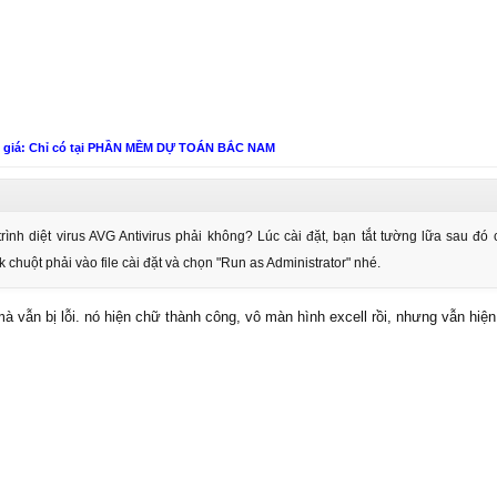
n giá: Chỉ có tại PHẦN MỀM DỰ TOÁN BẮC NAM
nh diệt virus AVG Antivirus phải không? Lúc cài đặt, bạn tắt tường lữa sau đó 
lick chuột phải vào file cài đặt và chọn "Run as Administrator" nhé.
 vẫn bị lỗi. nó hiện chữ thành công, vô màn hình excell rồi, nhưng vẫn hiện 