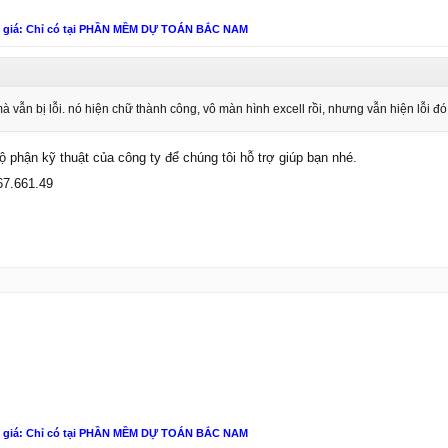
n giá: Chỉ có tại PHẦN MỀM DỰ TOÁN BẮC NAM
 vẫn bị lỗi. nó hiện chữ thành công, vô màn hình excell rồi, nhưng vẫn hiện lỗi đó
bộ phận kỹ thuật của công ty để chúng tôi hỗ trợ giúp bạn nhé.
67.661.49
n giá: Chỉ có tại PHẦN MỀM DỰ TOÁN BẮC NAM