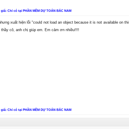
n giá: Chỉ có tại PHẦN MỀM DỰ TOÁN BẮC NAM
hưng xuất hiện lỗi "could not load an object because it is not available on th
thầy cô, anh chị giúp em. Em cảm ơn nhiều!!!!
n giá: Chỉ có tại PHẦN MỀM DỰ TOÁN BẮC NAM