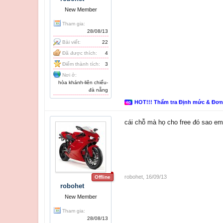
New Member
Tham gia:
28/08/13
Bài viết:
22
Đã được thích:
4
Điểm thành tích:
3
Nơi ở:
hòa khánh-liên chiểu-
đà nẵng
HOT!!! Thẩm tra Định mức & Đơ
cái chỗ mà họ cho free đó sao em
robohet
,
16/09/13
Offline
robohet
New Member
Tham gia:
28/08/13