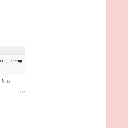
cài lại chương
lỗi đó.
#68