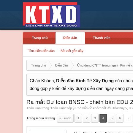
Trang chủ
Diễn đàn
Thành viên
Tìm kiếm diễn đàn
Bài viết gần đây
Trang chủ
Diễn đàn
Ứng dụng CNTT trong ngành Kinh tế 
Chào Khách,
Diễn đàn Kinh Tế Xây Dựng
của chúng
đóng góp ý kiến để xây dựng diễn đàn ngày càng phát
Ra mắt Dự toán BNSC - phiên bản EDU 2
Thảo luận trong '
Thảo luận/Góp ý/Các vấn đề khác
' bắt đầu bởi
thuytv
,
03
Trang 4 của 9 trang
< Trước
1
2
3
4
5
6
→