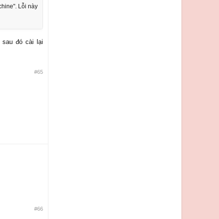
chine". Lỗi này
sau đó cài lại
#65
#66