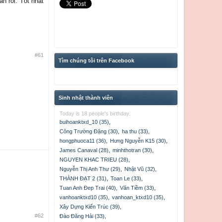
n rồi. Tốt nhất
#61
Tìm chúng tôi trên Facebook
Sinh nhật thành viên
Today is 18 people's birthday.
buihoanktxd_10 (35)
,
Công Trường Đặng (30)
,
ha thu (33)
,
hongphuoca11 (36)
,
Hưng Nguyễn K15 (30)
,
James Canaval (28)
,
minhthotran (30)
,
NGUYEN KHAC TRIEU (28)
,
Nguyễn Thị Anh Thư (29)
,
Nhật Vũ (32)
,
THÀNH ĐẠT 2 (31)
,
Toan Le (33)
,
Tuan Anh Đep Trai (40)
,
Văn Tiềm (33)
,
vanhoanktxd10 (35)
,
vanhoan_ktxd10 (35)
,
Xây Dựng Kiến Trúc (39)
,
#62
Đào Đăng Hải (33)
,