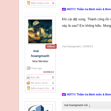
Điểm thành tích:
3
HOT!!! Thẩm tra Định mức & Đơ
Khi cài đặt xong. Thành công rồi n
này là sao? Em không hiểu. Mong 
mai hoangmanh
,
15/09/13
Offline
mai
hoangmanh
New Member
Tham gia:
02/09/13
Bài viết:
5
Đã được thích:
1
Điểm thành tích:
3
HOT!!! Thẩm tra Định mức & Đơ
mai hoangmanh nói:
↑