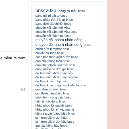
bnsc2020
bảng dự thầu bnsc
bảng giá trị vật tư bnsc
bảng phân tích vật tư bnsc
bảng đơn giá chi tiết bnsc
chuyển đổi cấp phối vữa
chuyển đổi cấp phối vữa bnsc
chuyển đổi nhóm nc bnsc
chuyển đổi nhóm nhân công
chuyển đổi nhóm nhân công bnsc
chỉnh sửa template bnsc
cài đặt dự toán bnsc
cách bóc thép điện nước bnsc
hóa mềm ra xem
cập nhật bảng biểu bnsc
cập nhật phiên bản mới bnsc
dùng nhiều bộ đơn giá bnsc
dữ liệu thẩm định chạy tiếp
dữ liệu thẩm định chạy tiếp bnsc
dự thầu khác thkp bnsc
dự thầu khác tổng hợp kinh phí bnsc
giao diện dự toán bnsc
#63
giới thiệu bảng biểu bnsc
gộp nhóm công việc bnsc
hiện ẩn nội dung bnsc
khắc phục lỗi loadxls bnsc
khắc phục lỗi reff và #name
kiểm tra các bảng biểu bnsc
làm tròn giá trị dự thầu
làm tròn giá trị dự thầu bnsc
lưu giá thông báo bnsc