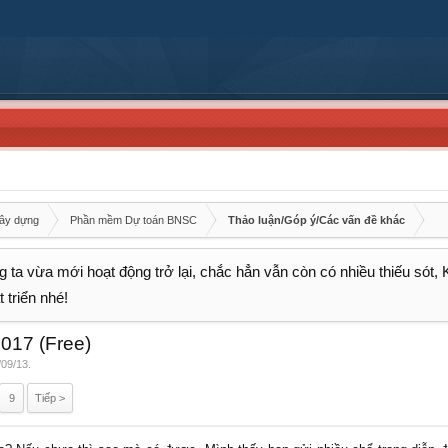
xây dựng
Phần mềm Dự toán BNSC
Thảo luận/Góp ý/Các vấn đề khác
 ta vừa mới hoạt động trở lại, chắc hẳn vẫn còn có nhiều thiếu sót,
 triển nhé!
017 (Free)
/09/13
.
9
Tiếp >