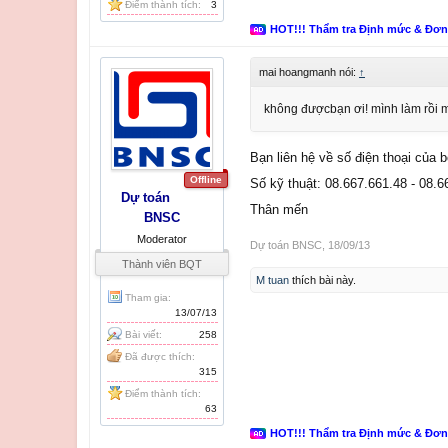
Điểm thành tích:
3
HOT!!! Thẩm tra Định mức & Đơ
mai hoangmanh nói:
↑
không đượcbạn ơi! mình làm rồi mà
Bạn liên hệ về số điện thoại của 
Offline
Số kỹ thuật: 08.667.661.48 - 08.6
Dự toán
Thân mến
BNSC
Moderator
Dự toán BNSC
,
18/09/13
Thành viên BQT
M tuan
thích bài này.
Tham gia:
13/07/13
Bài viết:
258
Đã được thích:
315
Điểm thành tích:
63
HOT!!! Thẩm tra Định mức & Đơ