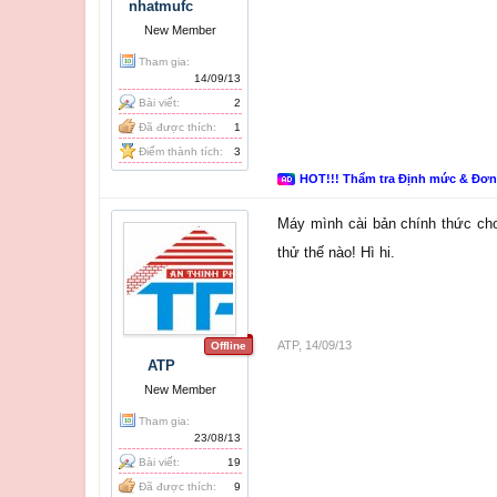
nhatmufc
New Member
Tham gia:
14/09/13
Bài viết:
2
Đã được thích:
1
Điểm thành tích:
3
HOT!!! Thẩm tra Định mức & Đơ
Máy mình cài bản chính thức cho
thử thế nào! Hì hi.
ATP
,
14/09/13
Offline
ATP
New Member
Tham gia:
23/08/13
Bài viết:
19
Đã được thích:
9