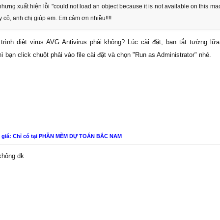
hưng xuất hiện lỗi "could not load an object because it is not available on this ma
 cô, anh chị giúp em. Em cảm ơn nhiều!!!!
nh diệt virus AVG Antivirus phải không? Lúc cài đặt, bạn tắt tường lữa 
hì bạn click chuột phải vào file cài đặt và chọn "Run as Administrator" nhé.
n giá: Chỉ có tại PHẦN MỀM DỰ TOÁN BẮC NAM
không dk