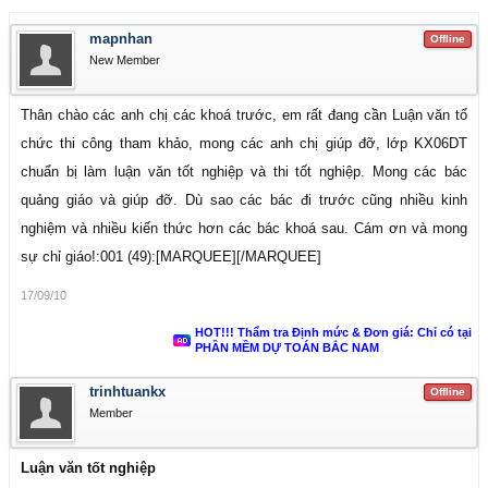
mapnhan
Offline
New Member
Thân chào các anh chị các khoá trước, em rất đang cần Luận văn tổ
chức thi công tham khảo, mong các anh chị giúp đỡ, lớp KX06DT
chuẩn bị làm luận văn tốt nghiệp và thi tốt nghiệp. Mong các bác
quảng giáo và giúp đỡ. Dù sao các bác đi trước cũng nhiều kinh
nghiệm và nhiều kiến thức hơn các bác khoá sau. Cám ơn và mong
sự chỉ giáo!:001 (49):[MARQUEE][/MARQUEE]
17/09/10
HOT!!! Thẩm tra Định mức & Đơn giá: Chỉ có tại
PHẦN MỀM DỰ TOÁN BẮC NAM
trinhtuankx
Offline
Member
Luận văn tốt nghiệp