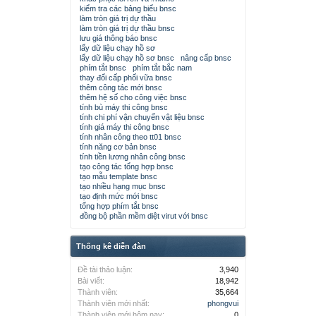
kiểm tra các bảng biểu bnsc
làm tròn giá trị dự thầu
làm tròn giá trị dự thầu bnsc
lưu giá thông báo bnsc
lấy dữ liệu chạy hồ sơ
lấy dữ liệu chạy hồ sơ bnsc
nâng cấp bnsc
phím tắt bnsc
phím tắt bắc nam
thay đổi cấp phối vữa bnsc
thêm công tác mới bnsc
thêm hệ số cho công việc bnsc
tính bù máy thi công bnsc
tính chi phí vận chuyển vật liệu bnsc
tính giá máy thi công bnsc
tính nhân công theo tt01 bnsc
tính năng cơ bản bnsc
tính tiền lương nhân công bnsc
tạo công tác tổng hợp bnsc
tạo mẫu template bnsc
tạo nhiều hạng mục bnsc
tạo định mức mới bnsc
tổng hợp phím tắt bnsc
đồng bộ phần mềm diệt virut với bnsc
Thống kê diễn đàn
Đề tài thảo luận:
3,940
Bài viết:
18,942
Thành viên:
35,664
Thành viên mới nhất:
phongvui
Thành viên mới hôm nay:
0