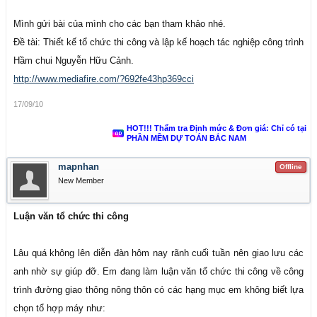
Mình gửi bài của mình cho các bạn tham khảo nhé.
Đề tài: Thiết kế tổ chức thi công và lập kế hoạch tác nghiệp công trình
Hầm chui Nguyễn Hữu Cảnh.
http://www.mediafire.com/?692fe43hp369cci
17/09/10
HOT!!! Thẩm tra Định mức & Đơn giá: Chỉ có tại
PHẦN MỀM DỰ TOÁN BẮC NAM
mapnhan
Offline
New Member
Luận văn tổ chức thi công
Lâu quá không lên diễn đàn hôm nay rãnh cuối tuần nên giao lưu các
anh nhờ sự giúp đỡ. Em đang làm luận văn tổ chức thi công về công
trình đường giao thông nông thôn có các hạng mục em không biết lựa
chọn tổ hợp máy như: