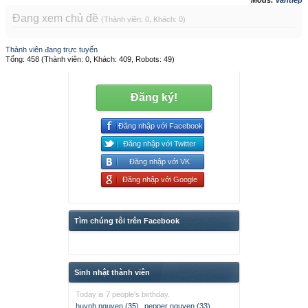
Mods:
vantiep
Đang xem chủ đề
(Thành viên: 0, Khách: 0)
Thành viên đang trực tuyến
Tổng: 458 (Thành viên: 0, Khách: 409, Robots: 49)
Đăng ký!
Đăng nhập với Facebook
Đăng nhập với Twitter
Đăng nhập với VK
Đăng nhập với Google
Tìm chúng tôi trên Facebook
Sinh nhật thành viên
Today is 7 people's birthday.
huynh nguyen (35)
,
pepper nguyen (33)
,