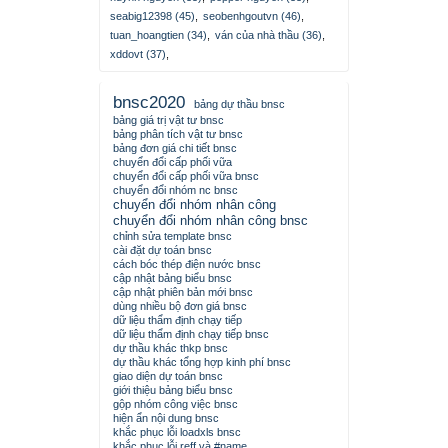
seabig12398 (45)
,
seobenhgoutvn (46)
,
tuan_hoangtien (34)
,
ván của nhà thầu (36)
,
xddovt (37)
,
bnsc2020
bảng dự thầu bnsc
bảng giá trị vật tư bnsc
bảng phân tích vật tư bnsc
bảng đơn giá chi tiết bnsc
chuyển đổi cấp phối vữa
chuyển đổi cấp phối vữa bnsc
chuyển đổi nhóm nc bnsc
chuyển đổi nhóm nhân công
chuyển đổi nhóm nhân công bnsc
chỉnh sửa template bnsc
cài đặt dự toán bnsc
cách bóc thép điện nước bnsc
cập nhật bảng biểu bnsc
cập nhật phiên bản mới bnsc
dùng nhiều bộ đơn giá bnsc
dữ liệu thẩm định chạy tiếp
dữ liệu thẩm định chạy tiếp bnsc
dự thầu khác thkp bnsc
dự thầu khác tổng hợp kinh phí bnsc
giao diện dự toán bnsc
giới thiệu bảng biểu bnsc
gộp nhóm công việc bnsc
hiện ẩn nội dung bnsc
khắc phục lỗi loadxls bnsc
khắc phục lỗi reff và #name