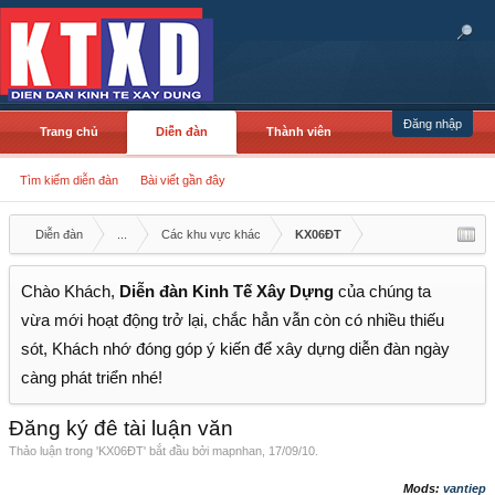
Đăng nhập
Trang chủ
Diễn đàn
Thành viên
Tìm kiếm diễn đàn
Bài viết gần đây
Diễn đàn
...
Các khu vực khác
KX06ĐT
Chào Khách,
Diễn đàn Kinh Tế Xây Dựng
của chúng ta
vừa mới hoạt động trở lại, chắc hẳn vẫn còn có nhiều thiếu
sót, Khách nhớ đóng góp ý kiến để xây dựng diễn đàn ngày
càng phát triển nhé!
Đăng ký đê tài luận văn
Thảo luận trong '
KX06ĐT
' bắt đầu bởi
mapnhan
,
17/09/10
.
Mods:
vantiep