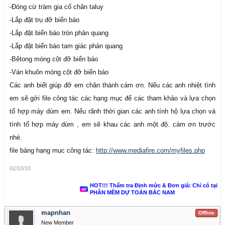
-Đóng cừ tràm gia cố chân taluy
-Lắp đặt trụ đỡ biển báo
-Lắp đặt biển báo tròn phản quang
-Lắp đặt biển báo tam giác phản quang
-Bêtong móng cột đỡ biển báo
-Ván khuôn móng cột đỡ biển báo
Các anh biết giúp đỡ em chân thành cám ơn. Nếu các anh nhiệt tình
em sẽ gởi file công tác các hạng mục để các tham khảo và lựa chọn
tổ hợp máy dùm em. Nếu rãnh thời gian các anh tính hộ lựa chọn vá
tính tổ hợp máy dùm , em sẽ khau các anh một độ. cám ơn trước
nhé.
file bảng hạng mục công tác:
http://www.mediafire.com/myfiles.php
02/10/10
HOT!!! Thẩm tra Định mức & Đơn giá: Chỉ có tại
PHẦN MỀM DỰ TOÁN BẮC NAM
mapnhan
Offline
New Member