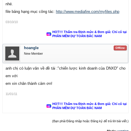
nhé.
file bảng hạng mục công tác:
http://www.mediafire.com/myfiles.php
03/10/10
HOT!!! Thẩm tra Định mức & Đơn giá: Chỉ có tại
PHẦN MỀM DỰ TOÁN BẮC NAM
hoangle
Offline
New Member
anh chị có luận văn về đề tài :"chiến lược kinh doanh của DNXD" cho
em với
em xin chân thành cảm ơn!
11/01/11
HOT!!! Thẩm tra Định mức & Đơn giá: Chỉ có tại
PHẦN MỀM DỰ TOÁN BẮC NAM
(Bạn phải Đăng nhập hoặc Đăng ký để trả lời bài viết.)