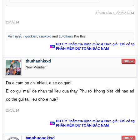
Chỉnh sửa cuối:
26/02/14
26/02/14
Vũ Tuyết
,
ngockien
,
cauktxd
and
10 others
like this.
HOT!!! Thẩm tra Định mức & Đơn giá: Chỉ có tại
PHẦN MỀM DỰ TOÁN BẮC NAM
thuthanhktxd
Offline
New Member
Da e cam on chi nhieu, e se co gan!
E co gui mail de nhan tai lieu cua thay Phu roi khong biet khi nao ad
co the gui tai lieu cho e nua?
26/02/14
HOT!!! Thẩm tra Định mức & Đơn giá: Chỉ có tại
PHẦN MỀM DỰ TOÁN BẮC NAM
tannhuongktxd
Offline