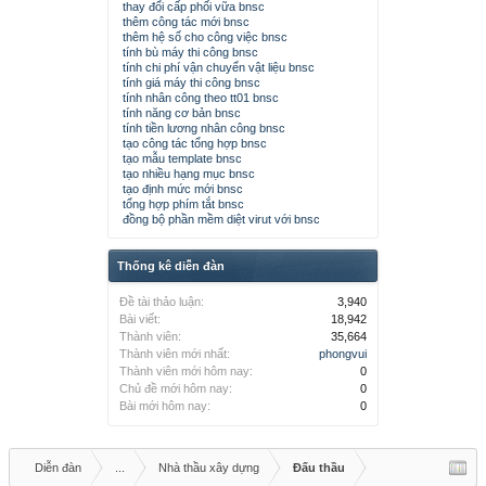
thay đổi cấp phối vữa bnsc
thêm công tác mới bnsc
thêm hệ số cho công việc bnsc
tính bù máy thi công bnsc
tính chi phí vận chuyển vật liệu bnsc
tính giá máy thi công bnsc
tính nhân công theo tt01 bnsc
tính năng cơ bản bnsc
tính tiền lương nhân công bnsc
tạo công tác tổng hợp bnsc
tạo mẫu template bnsc
tạo nhiều hạng mục bnsc
tạo định mức mới bnsc
tổng hợp phím tắt bnsc
đồng bộ phần mềm diệt virut với bnsc
Thống kê diễn đàn
Đề tài thảo luận:
3,940
Bài viết:
18,942
Thành viên:
35,664
Thành viên mới nhất:
phongvui
Thành viên mới hôm nay:
0
Chủ đề mới hôm nay:
0
Bài mới hôm nay:
0
Diễn đàn
...
Nhà thầu xây dựng
Đấu thầu