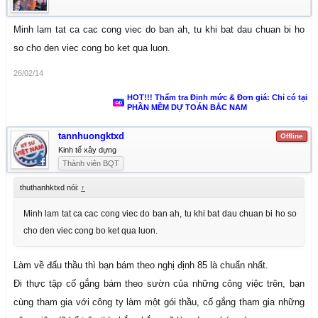
Minh lam tat ca cac cong viec do ban ah, tu khi bat dau chuan bi ho
so cho den viec cong bo ket qua luon.
26/02/14
HOT!!! Thẩm tra Định mức & Đơn giá: Chỉ có tại
PHẦN MỀM DỰ TOÁN BẮC NAM
tannhuongktxd
Offline
Kinh tế xây dựng
Thành viên BQT
thuthanhktxd nói:
↑
Minh lam tat ca cac cong viec do ban ah, tu khi bat dau chuan bi ho so
cho den viec cong bo ket qua luon.
Làm về đấu thầu thì bạn bám theo nghị định 85 là chuẩn nhất.
Đi thực tập cố gắng bám theo sườn của những công việc trên, bạn
cùng tham gia với công ty làm một gói thầu, cố gắng tham gia những