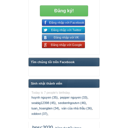
Đăng ký!
Đăng nhập với Facebook
Đăng nhập với Twitter
Đăng nhập với VK
Đăng nhập với Google
Tìm chúng tôi trên Facebook
Sinh nhật thành viên
Today is 7 people's birthday.
huynh nguyen (35)
,
pepper nguyen (33)
,
seabig12398 (45)
,
seobenhgoutvn (46)
,
tuan_hoangtien (34)
,
ván của nhà thầu (36)
,
xddovt (37)
,
bnsc2020