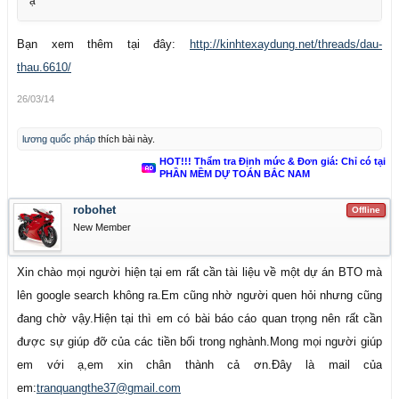
ạ
Bạn xem thêm tại đây:
http://kinhtexaydung.net/threads/dau-
thau.6610/
26/03/14
lương quốc pháp
thích bài này.
HOT!!! Thẩm tra Định mức & Đơn giá: Chỉ có tại
PHẦN MỀM DỰ TOÁN BẮC NAM
robohet
Offline
New Member
Xin chào mọi người hiện tại em rất cần tài liệu về một dự án BTO mà
lên google search không ra.Em cũng nhờ người quen hỏi nhưng cũng
đang chờ vậy.Hiện tại thì em có bài báo cáo quan trọng nên rất cần
được sự giúp đỡ của các tiền bối trong nghành.Mong mọi người giúp
em với ạ,em xin chân thành cả ơn.Đây là mail của
em:
tranquangthe37@gmail.com