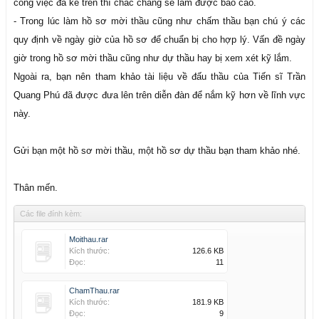
công việc đã kể trên thì chắc chắng sẽ làm được báo cáo.
- Trong lúc làm hồ sơ mời thầu cũng như chấm thầu bạn chú ý các
quy định về ngày giờ của hồ sơ để chuẩn bị cho hợp lý. Vấn đề ngày
giờ trong hồ sơ mời thầu cũng như dự thầu hay bị xem xét kỹ lắm.
Ngoài ra, bạn nên tham khảo tài liệu về đấu thầu của Tiến sĩ Trần
Quang Phú đã được đưa lên trên diễn đàn để nắm kỹ hơn về lĩnh vực
này.
Gửi bạn một hồ sơ mời thầu, một hồ sơ dự thầu bạn tham khảo nhé.
Thân mến.
Các file đính kèm:
Moithau.rar
Kích thước:
126.6 KB
Đọc:
11
ChamThau.rar
Kích thước:
181.9 KB
Đọc:
9