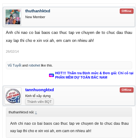
thuthanhktxd
Offline
New Member
Anh chi nao co bai baos cao thuc tap ve chuyen de to chuc dau thau
xay lap thi cho e xin voi ah, em cam on nhieu ah!
26/02/14
Vũ Tuyết
and
robohet
like this.
HOT!!! Thẩm tra Định mức & Đơn giá: Chỉ có tại
PHẦN MỀM DỰ TOÁN BẮC NAM
tannhuongktxd
Offline
Kinh tế xây dựng
Thành viên BQT
thuthanhktxd nói:
↑
Anh chi nao co bai baos cao thuc tap ve chuyen de to chuc dau thau
xay lap thi cho e xin voi ah, em cam on nhieu ah!