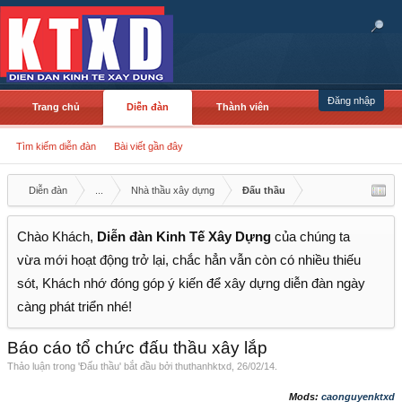
Đăng nhập
Trang chủ
Diễn đàn
Thành viên
Tìm kiếm diễn đàn
Bài viết gần đây
Diễn đàn
...
Nhà thầu xây dựng
Đấu thầu
Chào Khách,
Diễn đàn Kinh Tế Xây Dựng
của chúng ta
vừa mới hoạt động trở lại, chắc hẳn vẫn còn có nhiều thiếu
sót, Khách nhớ đóng góp ý kiến để xây dựng diễn đàn ngày
càng phát triển nhé!
Báo cáo tổ chức đấu thầu xây lắp
Thảo luận trong '
Đấu thầu
' bắt đầu bởi
thuthanhktxd
,
26/02/14
.
Mods:
caonguyenktxd