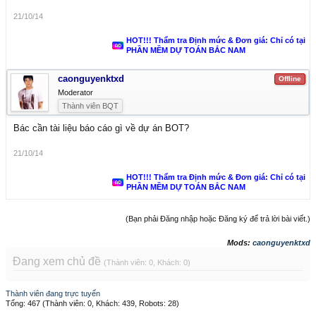
21/10/14
HOT!!! Thẩm tra Định mức & Đơn giá: Chỉ có tại
PHẦN MỀM DỰ TOÁN BẮC NAM
caonguyenktxd
Offline
Moderator
Thành viên BQT
Bác cần tài liệu báo cáo gì về dự án BOT?
21/10/14
HOT!!! Thẩm tra Định mức & Đơn giá: Chỉ có tại
PHẦN MỀM DỰ TOÁN BẮC NAM
(Bạn phải Đăng nhập hoặc Đăng ký để trả lời bài viết.)
Mods:
caonguyenktxd
Đang xem chủ đề
(Thành viên: 0, Khách: 0)
Thành viên đang trực tuyến
Tổng: 467 (Thành viên: 0, Khách: 439, Robots: 28)