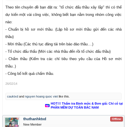
Theo tên chuyên đề bạn đặt ra: "tổ chức đấu thầu xây lắp" thì có thể
dự kiến một vài công việc, không biết bạn nằm trong nhóm công việc
nào:
- Chuẩn bị hồ sơ mới thầu. (Lập hồ sơ mời thầu gửi đến các nhà
thầu)
- Mời thầu (Các thủ tục đăng tải trên báo đáo thầu....)
- Tổ chức đấu thấu (Mời các nhà thầu đến rồi tổ chức đấu thầu)
- Chấm thầu (Kiểm tra các chỉ tiêu theo yêu cầu của Hồ sơ mời
thầu..)
- Công bố kết quả chấm thầu.
26/02/14
cauktxd
and
nguyen hoang quoc viet
like this.
HOT!!! Thẩm tra Định mức & Đơn giá: Chỉ có tại
PHẦN MỀM DỰ TOÁN BẮC NAM
thuthanhktxd
Offline
New Member