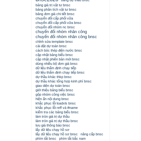
bảng dự thầu bnsc
bảng giá trị vật tư bnsc
bảng phân tích vật tư bnsc
bảng đơn giá chi tiết bnsc
chuyển đổi cấp phối vữa
chuyển đổi cấp phối vữa bnsc
chuyển đổi nhóm nc bnsc
chuyển đổi nhóm nhân công
chuyển đổi nhóm nhân công bnsc
chỉnh sửa template bnsc
cài đặt dự toán bnsc
cách bóc thép điện nước bnsc
cập nhật bảng biểu bnsc
cập nhật phiên bản mới bnsc
dùng nhiều bộ đơn giá bnsc
dữ liệu thẩm định chạy tiếp
dữ liệu thẩm định chạy tiếp bnsc
dự thầu khác thkp bnsc
dự thầu khác tổng hợp kinh phí bnsc
giao diện dự toán bnsc
giới thiệu bảng biểu bnsc
gộp nhóm công việc bnsc
hiện ẩn nội dung bnsc
khắc phục lỗi loadxls bnsc
khắc phục lỗi reff và #name
kiểm tra các bảng biểu bnsc
làm tròn giá trị dự thầu
làm tròn giá trị dự thầu bnsc
lưu giá thông báo bnsc
lấy dữ liệu chạy hồ sơ
lấy dữ liệu chạy hồ sơ bnsc
nâng cấp bnsc
phím tắt bnsc
phím tắt bắc nam