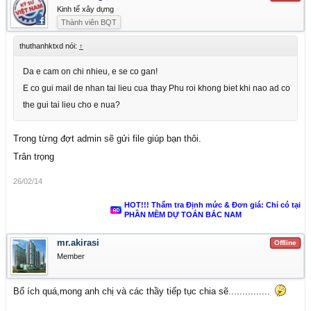
Kinh tế xây dựng
Thành viên BQT
thuthanhktxd nói:
↑
Da e cam on chi nhieu, e se co gan!
E co gui mail de nhan tai lieu cua thay Phu roi khong biet khi nao ad co
the gui tai lieu cho e nua?
Trong từng đợt admin sẽ gửi file giúp bạn thôi.
Trân trọng
26/02/14
HOT!!! Thẩm tra Định mức & Đơn giá: Chỉ có tại
PHẦN MỀM DỰ TOÁN BẮC NAM
mr.akirasi
Offline
Member
Bổ ích quá,mong anh chị và các thầy tiếp tục chia sẽ...............