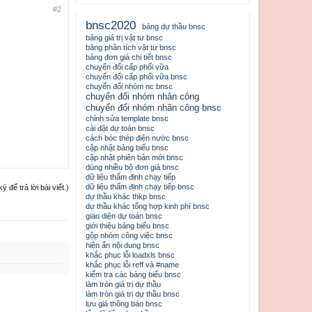
#2
bnsc2020
bảng dự thầu bnsc
bảng giá trị vật tư bnsc
bảng phân tích vật tư bnsc
bảng đơn giá chi tiết bnsc
chuyển đổi cấp phối vữa
chuyển đổi cấp phối vữa bnsc
chuyển đổi nhóm nc bnsc
chuyển đổi nhóm nhân công
chuyển đổi nhóm nhân công bnsc
chỉnh sửa template bnsc
cài đặt dự toán bnsc
cách bóc thép điện nước bnsc
cập nhật bảng biểu bnsc
cập nhật phiên bản mới bnsc
dùng nhiều bộ đơn giá bnsc
dữ liệu thẩm định chạy tiếp
dữ liệu thẩm định chạy tiếp bnsc
để trả lời bài viết.)
dự thầu khác thkp bnsc
dự thầu khác tổng hợp kinh phí bnsc
giao diện dự toán bnsc
giới thiệu bảng biểu bnsc
gộp nhóm công việc bnsc
hiện ẩn nội dung bnsc
khắc phục lỗi loadxls bnsc
khắc phục lỗi reff và #name
kiểm tra các bảng biểu bnsc
làm tròn giá trị dự thầu
làm tròn giá trị dự thầu bnsc
lưu giá thông báo bnsc