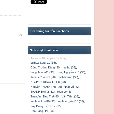
Tìm chúng tôi trên Facebook
#1
Sinh nhật thành viên
Today is 18 people's birthday.
buihoanktxd_10 (35)
,
Công Trường Đặng (30)
,
ha thu (33)
,
hongphuoca11 (36)
,
Hưng Nguyễn K15 (30)
,
James Canaval (28)
,
minhthotran (30)
,
NGUYEN KHAC TRIEU (28)
,
Nguyễn Thị Anh Thư (29)
,
Nhật Vũ (32)
,
THÀNH ĐẠT 2 (31)
,
Toan Le (33)
,
Tuan Anh Đep Trai (40)
,
Văn Tiềm (33)
,
vanhoanktxd10 (35)
,
vanhoan_ktxd10 (35)
,
Xây Dựng Kiến Trúc (39)
,
Đào Đăng Hải (33)
,