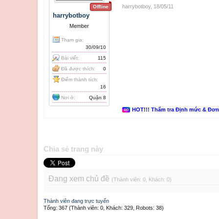
harrybotboy
,
18/05/11
Offline
harrybotboy
Member
Tham gia:
30/09/10
Bài viết:
115
Đã được thích:
0
Điểm thành tích:
16
Nơi ở:
Quận 8
HOT!!! Thẩm tra Định mức & Đơ
Chia sẻ trang này
Đang xem chủ đề
(Thành viên: 0, Khách: 0)
Thành viên đang trực tuyến
Tổng: 367 (Thành viên: 0, Khách: 329, Robots: 38)