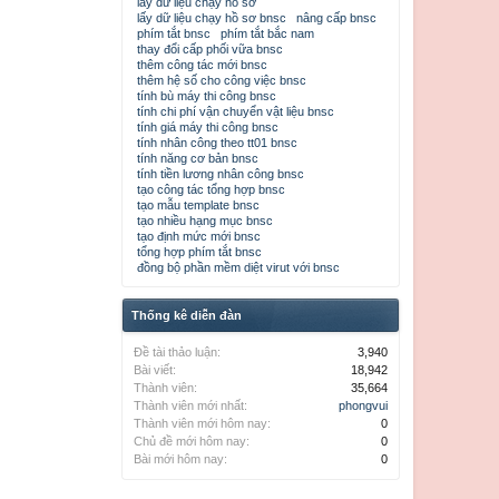
lấy dữ liệu chạy hồ sơ
lấy dữ liệu chạy hồ sơ bnsc
nâng cấp bnsc
phím tắt bnsc
phím tắt bắc nam
thay đổi cấp phối vữa bnsc
thêm công tác mới bnsc
thêm hệ số cho công việc bnsc
tính bù máy thi công bnsc
tính chi phí vận chuyển vật liệu bnsc
tính giá máy thi công bnsc
tính nhân công theo tt01 bnsc
tính năng cơ bản bnsc
tính tiền lương nhân công bnsc
tạo công tác tổng hợp bnsc
tạo mẫu template bnsc
tạo nhiều hạng mục bnsc
tạo định mức mới bnsc
tổng hợp phím tắt bnsc
đồng bộ phần mềm diệt virut với bnsc
Thống kê diễn đàn
Đề tài thảo luận:
3,940
Bài viết:
18,942
Thành viên:
35,664
Thành viên mới nhất:
phongvui
Thành viên mới hôm nay:
0
Chủ đề mới hôm nay:
0
Bài mới hôm nay:
0