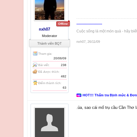
---------------------
Offline
nxh07
Cuộc sống là một món quà - hãy biế
Moderator
nxh07
,
26/11/09
Thành viên BQT
Tham gia:
20/06/09
Bài viết:
238
Đã được thích:
482
Điểm thành tích:
63
HOT!!! Thẩm tra Định mức & Đơ
.ủa, sao cái mố trụ cầu Cần Thơ 