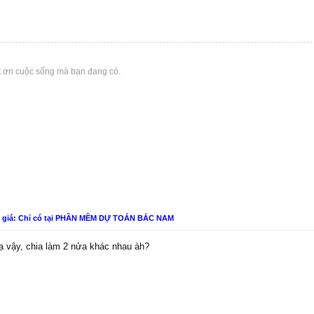
t ơn cuộc sống mà bạn đang có.
n giá: Chỉ có tại PHẦN MỀM DỰ TOÁN BẮC NAM
lạ vậy, chia làm 2 nửa khác nhau àh?