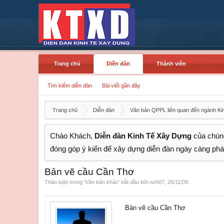
Trang chủ
Diễn đàn
Thành viên
Tìm kiếm diễn đàn
Bài viết gần đây
Trang chủ
Diễn đàn
Văn bản QPPL liên quan đến ngành Ki
Chào Khách,
Diễn đàn Kinh Tế Xây Dựng
của chúng
đóng góp ý kiến để xây dựng diễn đàn ngày càng phát
Bản vẽ cầu Cần Thơ
Thảo luận trong '
Văn bản khác
' bắt đầu bởi
nxh07
,
26/11/09
.
Bản vẽ cầu Cần Thơ