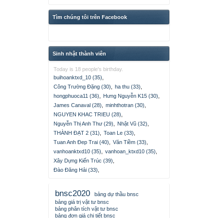
Tìm chúng tôi trên Facebook
Sinh nhật thành viên
Today is 18 people's birthday.
buihoanktxd_10 (35)
,
Công Trường Đặng (30)
,
ha thu (33)
,
hongphuoca11 (36)
,
Hưng Nguyễn K15 (30)
,
James Canaval (28)
,
minhthotran (30)
,
NGUYEN KHAC TRIEU (28)
,
Nguyễn Thị Anh Thư (29)
,
Nhật Vũ (32)
,
THÀNH ĐẠT 2 (31)
,
Toan Le (33)
,
Tuan Anh Đep Trai (40)
,
Văn Tiềm (33)
,
vanhoanktxd10 (35)
,
vanhoan_ktxd10 (35)
,
Xây Dựng Kiến Trúc (39)
,
Đào Đăng Hải (33)
,
bnsc2020
bảng dự thầu bnsc
bảng giá trị vật tư bnsc
bảng phân tích vật tư bnsc
bảng đơn giá chi tiết bnsc