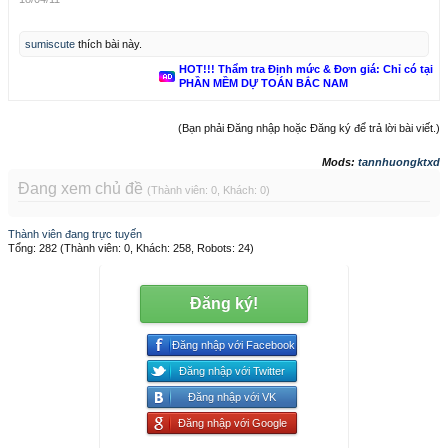
sumiscute
thích bài này.
HOT!!! Thẩm tra Định mức & Đơn giá: Chỉ có tại
PHẦN MỀM DỰ TOÁN BẮC NAM
(Bạn phải Đăng nhập hoặc Đăng ký để trả lời bài viết.)
Mods:
tannhuongktxd
Đang xem chủ đề
(Thành viên: 0, Khách: 0)
Thành viên đang trực tuyến
Tổng: 282 (Thành viên: 0, Khách: 258, Robots: 24)
Đăng ký!
Đăng nhập với Facebook
Đăng nhập với Twitter
Đăng nhập với VK
Đăng nhập với Google