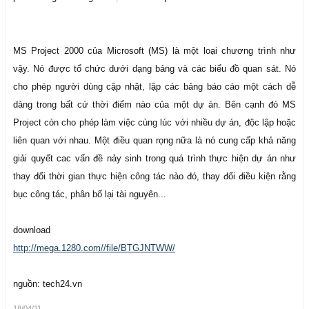
MS Project 2000 của Microsoft (MS) là một loại chương trình như
vậy. Nó được tổ chức dưới dạng bảng và các biểu đồ quan sát. Nó
cho phép người dùng cập nhật, lập các bảng báo cáo một cách dễ
dàng trong bất cứ thời điểm nào của một dự án. Bên cạnh đó MS
Project còn cho phép làm việc cùng lúc với nhiều dự án, độc lập hoặc
liên quan với nhau. Một điều quan rọng nữa là nó cung cấp khả năng
giải quyết cac vấn đề nảy sinh trong quá trình thực hiện dự án như
thay đổi thời gian thực hiện công tác nào đó, thay đổi điều kiện rằng
bục công tác, phân bố lại tài nguyên...
download
http://mega.1280.com//file/BTGJNTWW/
nguồn: tech24.vn
18/04/11