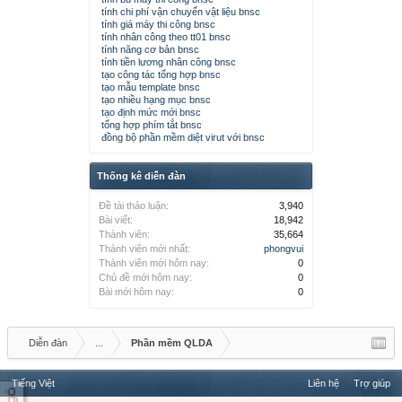
tính chi phí vận chuyển vật liệu bnsc
tính giá máy thi công bnsc
tính nhân công theo tt01 bnsc
tính năng cơ bản bnsc
tính tiền lương nhân công bnsc
tạo công tác tổng hợp bnsc
tạo mẫu template bnsc
tạo nhiều hạng mục bnsc
tạo định mức mới bnsc
tổng hợp phím tắt bnsc
đồng bộ phần mềm diệt virut với bnsc
Thống kê diễn đàn
Đề tài thảo luận:
3,940
Bài viết:
18,942
Thành viên:
35,664
Thành viên mới nhất:
phongvui
Thành viên mới hôm nay:
0
Chủ đề mới hôm nay:
0
Bài mới hôm nay:
0
Diễn đàn
...
Phần mềm QLDA
Tiếng Việt
Liên hệ
Trợ giúp