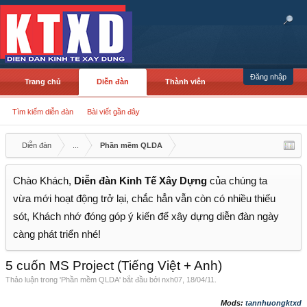
Đăng nhập
Trang chủ
Diễn đàn
Thành viên
Tìm kiếm diễn đàn
Bài viết gần đây
Diễn đàn
...
Phần mềm QLDA
Chào Khách,
Diễn đàn Kinh Tế Xây Dựng
của chúng ta
vừa mới hoạt động trở lại, chắc hẳn vẫn còn có nhiều thiếu
sót, Khách nhớ đóng góp ý kiến để xây dựng diễn đàn ngày
càng phát triển nhé!
5 cuốn MS Project (Tiếng Việt + Anh)
Thảo luận trong '
Phần mềm QLDA
' bắt đầu bởi
nxh07
,
18/04/11
.
Mods:
tannhuongktxd