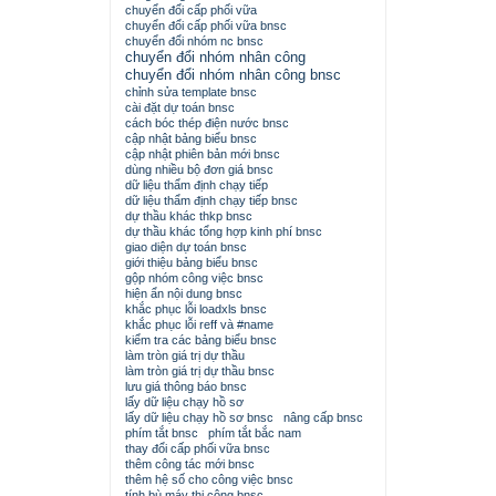
chuyển đổi cấp phối vữa
chuyển đổi cấp phối vữa bnsc
chuyển đổi nhóm nc bnsc
chuyển đổi nhóm nhân công
chuyển đổi nhóm nhân công bnsc
chỉnh sửa template bnsc
cài đặt dự toán bnsc
cách bóc thép điện nước bnsc
cập nhật bảng biểu bnsc
cập nhật phiên bản mới bnsc
dùng nhiều bộ đơn giá bnsc
dữ liệu thẩm định chạy tiếp
dữ liệu thẩm định chạy tiếp bnsc
dự thầu khác thkp bnsc
dự thầu khác tổng hợp kinh phí bnsc
giao diện dự toán bnsc
giới thiệu bảng biểu bnsc
gộp nhóm công việc bnsc
hiện ẩn nội dung bnsc
khắc phục lỗi loadxls bnsc
khắc phục lỗi reff và #name
kiểm tra các bảng biểu bnsc
làm tròn giá trị dự thầu
làm tròn giá trị dự thầu bnsc
lưu giá thông báo bnsc
lấy dữ liệu chạy hồ sơ
lấy dữ liệu chạy hồ sơ bnsc
nâng cấp bnsc
phím tắt bnsc
phím tắt bắc nam
thay đổi cấp phối vữa bnsc
thêm công tác mới bnsc
thêm hệ số cho công việc bnsc
tính bù máy thi công bnsc