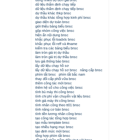
dùng nhiều bộ đơn giá bnsc
dữ liệu thẩm định chạy tiếp
dữ liệu thẩm định chạy tiếp bnsc
dự thầu khác thkp bnsc
dự thầu khác tổng hợp kinh phí bnsc
giao diện dự toán bnsc
giới thiệu bảng biểu bnsc
gộp nhóm công việc bnsc
hiện ẩn nội dung bnsc
khắc phục lỗi loadxls bnsc
khắc phục lỗi reff và #name
kiểm tra các bảng biểu bnsc
làm tròn giá trị dự thầu
làm tròn giá trị dự thầu bnsc
lưu giá thông báo bnsc
lấy dữ liệu chạy hồ sơ
lấy dữ liệu chạy hồ sơ bnsc
nâng cấp bnsc
phím tắt bnsc
phím tắt bắc nam
thay đổi cấp phối vữa bnsc
thêm công tác mới bnsc
thêm hệ số cho công việc bnsc
tính bù máy thi công bnsc
tính chi phí vận chuyển vật liệu bnsc
tính giá máy thi công bnsc
tính nhân công theo tt01 bnsc
tính năng cơ bản bnsc
tính tiền lương nhân công bnsc
tạo công tác tổng hợp bnsc
tạo mẫu template bnsc
tạo nhiều hạng mục bnsc
tạo định mức mới bnsc
tổng hợp phím tắt bnsc