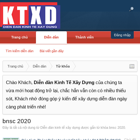
Đăng nhập
Trang chủ
Diễn đàn
Thành viên
Tìm kiếm diễn đàn
Bài viết gần đây
Trang chủ
Diễn đàn
Từ khóa
Chào Khách,
Diễn đàn Kinh Tế Xây Dựng
của chúng ta
vừa mới hoạt động trở lại, chắc hẳn vẫn còn có nhiều thiếu
sót, Khách nhớ đóng góp ý kiến để xây dựng diễn đàn ngày
càng phát triển nhé!
bnsc 2020
Đây là tất cả nội dung từ Diễn đàn kinh tế xây dựng được gắn từ khóa bnsc 2020.
Chủ đề