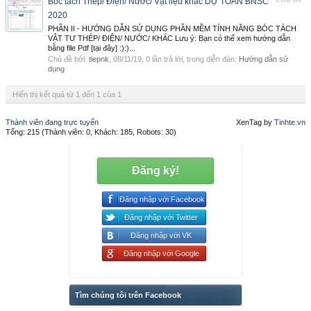
Bóc tách Thép/ Điện/ Nước/ Vật liệu khác DỰ TOÁN BNSC
2020
PHẦN II - HƯỚNG DẪN SỬ DỤNG PHẦN MỀM TÍNH NĂNG BÓC TÁCH
VẬT TƯ THÉP/ ĐIỆN/ NƯỚC/ KHÁC Lưu ý: Bạn có thể xem hướng dẫn
bằng file Pdf [tại đây] :):)...
Chủ đề bởi:
tiepnk
,
08/11/19
, 0 lần trả lời, trong diễn đàn:
Hướng dẫn sử
dụng
Hiển thị kết quả từ 1 đến 1 của 1
Thành viên đang trực tuyến
XenTag by
Tinhte.vn
Tổng: 215 (Thành viên: 0, Khách: 185, Robots: 30)
Đăng ký!
Đăng nhập với Facebook
Đăng nhập với Twitter
Đăng nhập với VK
Đăng nhập với Google
Tìm chúng tôi trên Facebook