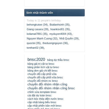
Sinh nhật thành viên
Today is 11 people's birthday.
behongkutoe (34)
,
Buidanhsinh (35)
,
Giang casara (29)
,
hoanktxd01 (35)
,
kelamat7891 (35)
,
myduyen4004 (43)
,
Nguyen Manh Cuong (32)
,
Nhã Quyên (29)
,
quocloi (35)
,
theduongnguyen (36)
,
tonthan02 (38)
,
bnsc2020
bảng dự thầu bnsc
bảng giá trị vật tư bnsc
bảng phân tích vật tư bnsc
bảng đơn giá chi tiết bnsc
chuyển đổi cấp phối vữa
chuyển đổi cấp phối vữa bnsc
chuyển đổi nhóm nc bnsc
chuyển đổi nhóm nhân công
chuyển đổi nhóm nhân công bnsc
chỉnh sửa template bnsc
cài đặt dự toán bnsc
cách bóc thép điện nước bnsc
cập nhật bảng biểu bnsc
cập nhật phiên bản mới bnsc