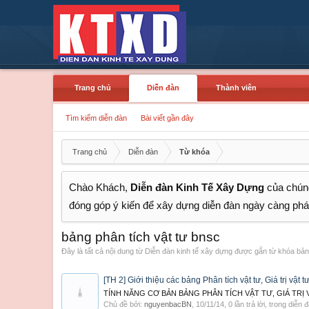
Trang chủ
Diễn đàn
Thành viên
Tìm kiếm diễn đàn
Bài viết gần đây
Trang chủ
Diễn đàn
Từ khóa
Chào Khách,
Diễn đàn Kinh Tế Xây Dựng
của chúng
đóng góp ý kiến để xây dựng diễn đàn ngày càng phát
bảng phân tích vật tư bnsc
Đây là tất cả nội dung từ Diễn đàn kinh tế xây dựng được gắn từ khóa bản
[TH 2] Giới thiệu các bảng Phân tích vật tư, Giá trị vật t
TÍNH NĂNG CƠ BẢN BẢNG PHÂN TÍCH VẬT TƯ, GIÁ TRỊ VẬT T
Chủ đề bởi:
nguyenbacBN
,
10/11/14
, 0 lần trả lời, trong diễn 