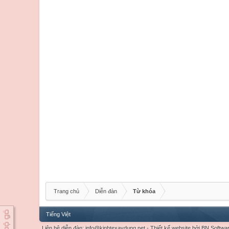
Trang chủ
Diễn đàn
Từ khóa
Tiếng Việt
Liên hệ diễn đàn:
info@kinhtexaydung.net
-
Thiết kế website
bởi
BN Softwa