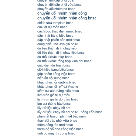
chuyển đổi cấp phối vữa
chuyển đổi cấp phối vữa bnsc
chuyển đổi nhóm nc bnsc
chuyển đổi nhóm nhân công
chuyển đổi nhóm nhân công bnsc
chỉnh sửa template bnsc
cài đặt dự toán bnsc
cách bóc thép điện nước bnsc
cập nhật bảng biểu bnsc
cập nhật phiên bản mới bnsc
dùng nhiều bộ đơn giá bnsc
dữ liệu thẩm định chạy tiếp
dữ liệu thẩm định chạy tiếp bnsc
dự thầu khác thkp bnsc
dự thầu khác tổng hợp kinh phí bnsc
giao diện dự toán bnsc
giới thiệu bảng biểu bnsc
gộp nhóm công việc bnsc
hiện ẩn nội dung bnsc
khắc phục lỗi loadxls bnsc
khắc phục lỗi reff và #name
kiểm tra các bảng biểu bnsc
làm tròn giá trị dự thầu
làm tròn giá trị dự thầu bnsc
lưu giá thông báo bnsc
lấy dữ liệu chạy hồ sơ
lấy dữ liệu chạy hồ sơ bnsc
nâng cấp bnsc
phím tắt bnsc
phím tắt bắc nam
thay đổi cấp phối vữa bnsc
thêm công tác mới bnsc
thêm hệ số cho công việc bnsc
tính bù máy thi công bnsc