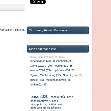
XenTag by
Tinhte.vn
Tìm chúng tôi trên Facebook
Sinh nhật thành viên
Today is 11 people's birthday.
behongkutoe (34)
,
Buidanhsinh (35)
,
Giang casara (29)
,
hoanktxd01 (35)
,
kelamat7891 (35)
,
myduyen4004 (43)
,
Nguyen Manh Cuong (32)
,
Nhã Quyên (29)
,
quocloi (35)
,
theduongnguyen (36)
,
tonthan02 (38)
,
bnsc2020
bảng dự thầu bnsc
bảng giá trị vật tư bnsc
bảng phân tích vật tư bnsc
bảng đơn giá chi tiết bnsc