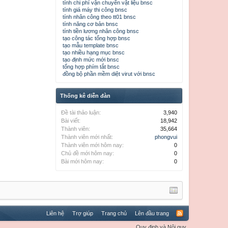
tính chi phí vận chuyển vật liệu bnsc
tính giá máy thi công bnsc
tính nhân công theo tt01 bnsc
tính năng cơ bản bnsc
tính tiền lương nhân công bnsc
tạo công tác tổng hợp bnsc
tạo mẫu template bnsc
tạo nhiều hạng mục bnsc
tạo định mức mới bnsc
tổng hợp phím tắt bnsc
đồng bộ phần mềm diệt virut với bnsc
Thống kê diễn đàn
Đề tài thảo luận:
3,940
Bài viết:
18,942
Thành viên:
35,664
Thành viên mới nhất:
phongvui
Thành viên mới hôm nay:
0
Chủ đề mới hôm nay:
0
Bài mới hôm nay:
0
Liên hệ
Trợ giúp
Trang chủ
Lên đầu trang
Quy định và Nội quy