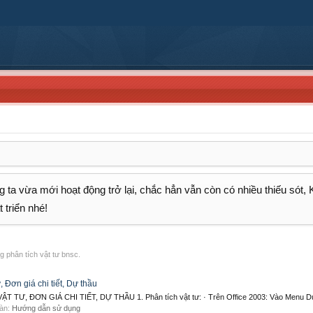
 ta vừa mới hoạt động trở lại, chắc hẳn vẫn còn có nhiều thiếu sót,
 triển nhé!
g phân tích vật tư bnsc.
ư, Đơn giá chi tiết, Dự thầu
Ư, ĐƠN GIÁ CHI TIẾT, DỰ THẦU 1. Phân tích vật tư: · Trên Office 2003: Vào Menu Dự
đàn:
Hướng dẫn sử dụng