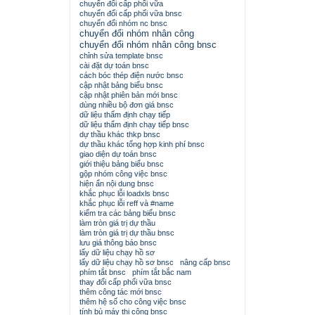
chuyển đổi cấp phối vữa
chuyển đổi cấp phối vữa bnsc
chuyển đổi nhóm nc bnsc
chuyển đổi nhóm nhân công
chuyển đổi nhóm nhân công bnsc
chỉnh sửa template bnsc
cài đặt dự toán bnsc
cách bóc thép điện nước bnsc
cập nhật bảng biểu bnsc
cập nhật phiên bản mới bnsc
dùng nhiều bộ đơn giá bnsc
dữ liệu thẩm định chạy tiếp
dữ liệu thẩm định chạy tiếp bnsc
dự thầu khác thkp bnsc
dự thầu khác tổng hợp kinh phí bnsc
giao diện dự toán bnsc
giới thiệu bảng biểu bnsc
gộp nhóm công việc bnsc
hiện ẩn nội dung bnsc
khắc phục lỗi loadxls bnsc
khắc phục lỗi reff và #name
kiểm tra các bảng biểu bnsc
làm tròn giá trị dự thầu
làm tròn giá trị dự thầu bnsc
lưu giá thông báo bnsc
lấy dữ liệu chạy hồ sơ
lấy dữ liệu chạy hồ sơ bnsc
nâng cấp bnsc
phím tắt bnsc
phím tắt bắc nam
thay đổi cấp phối vữa bnsc
thêm công tác mới bnsc
thêm hệ số cho công việc bnsc
tính bù máy thi công bnsc