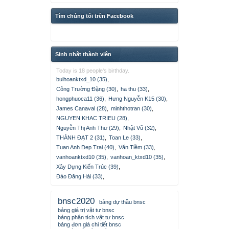
Tìm chúng tôi trên Facebook
Sinh nhật thành viên
Today is 18 people's birthday.
buihoanktxd_10 (35)
,
Công Trường Đặng (30)
,
ha thu (33)
,
hongphuoca11 (36)
,
Hưng Nguyễn K15 (30)
,
James Canaval (28)
,
minhthotran (30)
,
NGUYEN KHAC TRIEU (28)
,
Nguyễn Thị Anh Thư (29)
,
Nhật Vũ (32)
,
THÀNH ĐẠT 2 (31)
,
Toan Le (33)
,
Tuan Anh Đep Trai (40)
,
Văn Tiềm (33)
,
vanhoanktxd10 (35)
,
vanhoan_ktxd10 (35)
,
Xây Dựng Kiến Trúc (39)
,
Đào Đăng Hải (33)
,
bnsc2020
bảng dự thầu bnsc
bảng giá trị vật tư bnsc
bảng phân tích vật tư bnsc
bảng đơn giá chi tiết bnsc