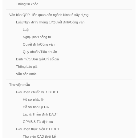
Thông tin khác
Văn bản QPPL liên quan đến ngành Kinh tế xây dựng
Luật/Nghị định/Thông tư/Quyết định/Công văn
Luật
Nghị định/Thông tư
Quyết định/Công văn
Quy chuẩn/Tiêu chuẩn
Định mức/Đơn giá/Chỉ số giá
Thông báo giá
Văn bản khác
Thư viện mẫu
Giai đoạn chuẩn bị ĐTXDCT
Hồ sơ pháp lý
Hồ sơ ban QLDA
Lập & Thẩm định DAĐT
GPMB & Tái định cư
Giai đoạn thực hiện ĐTXDCT
Thư viện CAD thiết kế