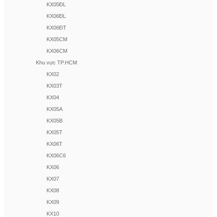
KX05ĐL
KX06ĐL
KX06ĐT
KX05CM
KX06CM
Khu vực TP.HCM
KX02
KX03T
KX04
KX05A
KX05B
KX05T
KX06T
KX06C6
KX06
KX07
KX08
KX09
KX10