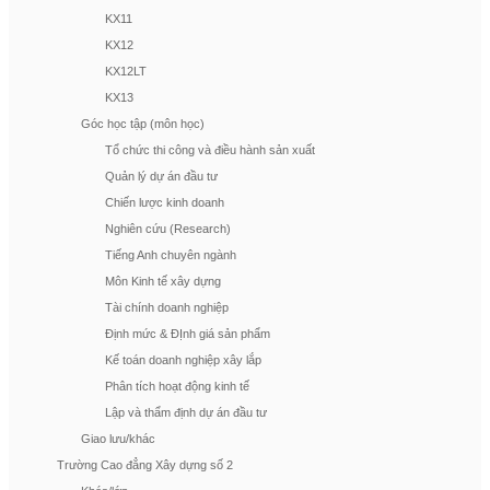
KX11
KX12
KX12LT
KX13
Góc học tập (môn học)
Tổ chức thi công và điều hành sản xuất
Quản lý dự án đầu tư
Chiến lược kinh doanh
Nghiên cứu (Research)
Tiếng Anh chuyên ngành
Môn Kinh tế xây dựng
Tài chính doanh nghiệp
Định mức & ĐỊnh giá sản phẩm
Kế toán doanh nghiệp xây lắp
Phân tích hoạt động kinh tế
Lập và thẩm định dự án đầu tư
Giao lưu/khác
Trường Cao đẳng Xây dựng số 2