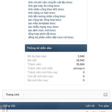
tính chi phí vận chuyển vật liệu bnsc
tính giá máy thi công bnsc
tính nhân công theo tt01 bnsc
tính năng cơ bản bnsc
tính tiền lương nhân công bnsc
tạo công tác tổng hợp bnsc
tạo mẫu template bnsc
tạo nhiều hạng mục bnsc
tạo định mức mới bnsc
tổng hợp phím tắt bnsc
đồng bộ phần mềm diệt virut với bnsc
Thống kê diễn đàn
Đề tài thảo luận:
3,940
Bài viết:
18,942
Thành viên:
35,664
Thành viên mới nhất:
phongvui
Thành viên mới hôm nay:
0
Chủ đề mới hôm nay:
0
Bài mới hôm nay:
0
Trang chủ
Tiếng Việt
Liên hệ
Trợ giúp