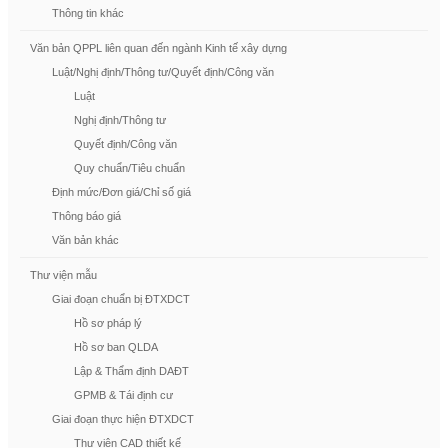
Thông tin khác
Văn bản QPPL liên quan đến ngành Kinh tế xây dựng
Luật/Nghị định/Thông tư/Quyết định/Công văn
Luật
Nghị định/Thông tư
Quyết định/Công văn
Quy chuẩn/Tiêu chuẩn
Định mức/Đơn giá/Chỉ số giá
Thông báo giá
Văn bản khác
Thư viện mẫu
Giai đoạn chuẩn bị ĐTXDCT
Hồ sơ pháp lý
Hồ sơ ban QLDA
Lập & Thẩm định DAĐT
GPMB & Tái định cư
Giai đoạn thực hiện ĐTXDCT
Thư viện CAD thiết kế