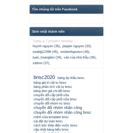
Tìm chúng tôi trên Facebook
Sinh nhật thành viên
Today is 7 people's birthday.
huynh nguyen (35)
,
pepper nguyen (33)
,
seabig12398 (45)
,
seobenhgoutvn (46)
,
tuan_hoangtien (34)
,
ván của nhà thầu (36)
,
xddovt (37)
,
bnsc2020
bảng dự thầu bnsc
bảng giá trị vật tư bnsc
bảng phân tích vật tư bnsc
bảng đơn giá chi tiết bnsc
chuyển đổi cấp phối vữa
chuyển đổi cấp phối vữa bnsc
chuyển đổi nhóm nc bnsc
chuyển đổi nhóm nhân công
chuyển đổi nhóm nhân công bnsc
chỉnh sửa template bnsc
cài đặt dự toán bnsc
cách bóc thép điện nước bnsc
cập nhật bảng biểu bnsc