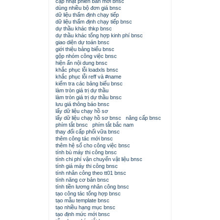
cập nhật phiên bản mới bnsc
dùng nhiều bộ đơn giá bnsc
dữ liệu thẩm định chạy tiếp
dữ liệu thẩm định chạy tiếp bnsc
dự thầu khác thkp bnsc
dự thầu khác tổng hợp kinh phí bnsc
giao diện dự toán bnsc
giới thiệu bảng biểu bnsc
gộp nhóm công việc bnsc
hiện ẩn nội dung bnsc
khắc phục lỗi loadxls bnsc
khắc phục lỗi reff và #name
kiểm tra các bảng biểu bnsc
làm tròn giá trị dự thầu
làm tròn giá trị dự thầu bnsc
lưu giá thông báo bnsc
lấy dữ liệu chạy hồ sơ
lấy dữ liệu chạy hồ sơ bnsc
nâng cấp bnsc
phím tắt bnsc
phím tắt bắc nam
thay đổi cấp phối vữa bnsc
thêm công tác mới bnsc
thêm hệ số cho công việc bnsc
tính bù máy thi công bnsc
tính chi phí vận chuyển vật liệu bnsc
tính giá máy thi công bnsc
tính nhân công theo tt01 bnsc
tính năng cơ bản bnsc
tính tiền lương nhân công bnsc
tạo công tác tổng hợp bnsc
tạo mẫu template bnsc
tạo nhiều hạng mục bnsc
tạo định mức mới bnsc