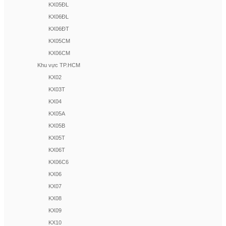
KX05ĐL
KX06ĐL
KX06ĐT
KX05CM
KX06CM
Khu vực TP.HCM
KX02
KX03T
KX04
KX05A
KX05B
KX05T
KX06T
KX06C6
KX06
KX07
KX08
KX09
KX10