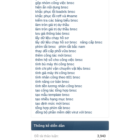
gộp nhóm công việc bnsc
hiện ẩn nội dung bnsc
khắc phục lỗi loadxls bnsc
khắc phục lỗi reff và #name
kiểm tra các bảng biểu bnsc
làm tròn giá trị dự thầu
làm tròn giá trị dự thầu bnsc
lưu giá thông báo bnsc
lấy dữ liệu chạy hồ sơ
lấy dữ liệu chạy hồ sơ bnsc
nâng cấp bnsc
phím tắt bnsc
phím tắt bắc nam
thay đổi cấp phối vữa bnsc
thêm công tác mới bnsc
thêm hệ số cho công việc bnsc
tính bù máy thi công bnsc
tính chi phí vận chuyển vật liệu bnsc
tính giá máy thi công bnsc
tính nhân công theo tt01 bnsc
tính năng cơ bản bnsc
tính tiền lương nhân công bnsc
tạo công tác tổng hợp bnsc
tạo mẫu template bnsc
tạo nhiều hạng mục bnsc
tạo định mức mới bnsc
tổng hợp phím tắt bnsc
đồng bộ phần mềm diệt virut với bnsc
Thống kê diễn đàn
Đề tài thảo luận:
3,940