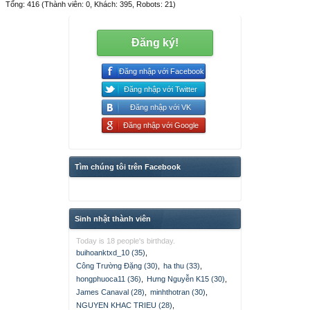
Tổng: 416 (Thành viên: 0, Khách: 395, Robots: 21)
Đăng ký!
Đăng nhập với Facebook
Đăng nhập với Twitter
Đăng nhập với VK
Đăng nhập với Google
Tìm chúng tôi trên Facebook
Sinh nhật thành viên
Today is 18 people's birthday.
buihoanktxd_10 (35)
,
Công Trường Đặng (30)
,
ha thu (33)
,
hongphuoca11 (36)
,
Hưng Nguyễn K15 (30)
,
James Canaval (28)
,
minhthotran (30)
,
NGUYEN KHAC TRIEU (28)
,