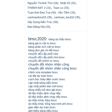
Nguyễn Thị Anh Thư (29)
,
Nhật Vũ (32)
,
THÀNH ĐẠT 2 (31)
,
Toan Le (33)
,
Tuan Anh Đep Trai (40)
,
Văn Tiềm (33)
,
vanhoanktxd10 (35)
,
vanhoan_ktxd10 (35)
,
Xây Dựng Kiến Trúc (39)
,
Đào Đăng Hải (33)
,
bnsc2020
bảng dự thầu bnsc
bảng giá trị vật tư bnsc
bảng phân tích vật tư bnsc
bảng đơn giá chi tiết bnsc
chuyển đổi cấp phối vữa
chuyển đổi cấp phối vữa bnsc
chuyển đổi nhóm nc bnsc
chuyển đổi nhóm nhân công
chuyển đổi nhóm nhân công bnsc
chỉnh sửa template bnsc
cài đặt dự toán bnsc
cách bóc thép điện nước bnsc
cập nhật bảng biểu bnsc
cập nhật phiên bản mới bnsc
dùng nhiều bộ đơn giá bnsc
dữ liệu thẩm định chạy tiếp
dữ liệu thẩm định chạy tiếp bnsc
dự thầu khác thkp bnsc
dự thầu khác tổng hợp kinh phí bnsc
giao diện dự toán bnsc
giới thiệu bảng biểu bnsc