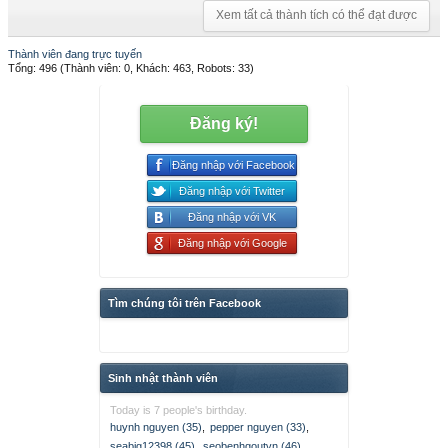
Xem tất cả thành tích có thể đạt được
Thành viên đang trực tuyến
Tổng: 496 (Thành viên: 0, Khách: 463, Robots: 33)
Đăng ký!
Đăng nhập với Facebook
Đăng nhập với Twitter
Đăng nhập với VK
Đăng nhập với Google
Tìm chúng tôi trên Facebook
Sinh nhật thành viên
Today is 7 people's birthday.
huynh nguyen (35)
,
pepper nguyen (33)
,
seabig12398 (45)
,
seobenhgoutvn (46)
,