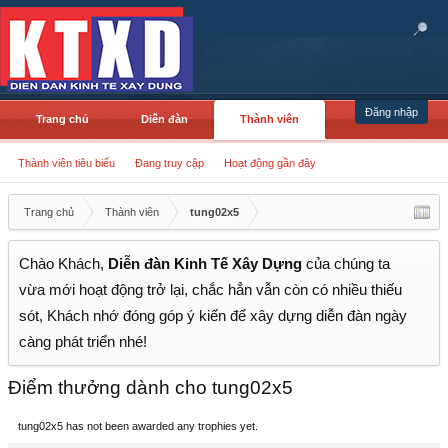
Đăng nhập
Trang chủ
Diễn đàn
Thành viên
Thành viên tiêu biểu
Đang truy cập
Hoạt động gần đây
Trang chủ
Thành viên
tung02x5
Chào Khách,
Diễn đàn Kinh Tế Xây Dựng
của chúng ta
vừa mới hoạt động trở lại, chắc hẳn vẫn còn có nhiều thiếu
sót, Khách nhớ đóng góp ý kiến để xây dựng diễn đàn ngày
càng phát triển nhé!
Điểm thưởng dành cho tung02x5
tung02x5 has not been awarded any trophies yet.