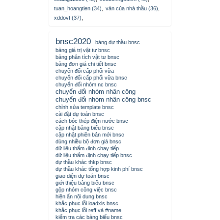
tuan_hoangtien (34)
,
ván của nhà thầu (36)
,
xddovt (37)
,
bnsc2020
bảng dự thầu bnsc
bảng giá trị vật tư bnsc
bảng phân tích vật tư bnsc
bảng đơn giá chi tiết bnsc
chuyển đổi cấp phối vữa
chuyển đổi cấp phối vữa bnsc
chuyển đổi nhóm nc bnsc
chuyển đổi nhóm nhân công
chuyển đổi nhóm nhân công bnsc
chỉnh sửa template bnsc
cài đặt dự toán bnsc
cách bóc thép điện nước bnsc
cập nhật bảng biểu bnsc
cập nhật phiên bản mới bnsc
dùng nhiều bộ đơn giá bnsc
dữ liệu thẩm định chạy tiếp
dữ liệu thẩm định chạy tiếp bnsc
dự thầu khác thkp bnsc
dự thầu khác tổng hợp kinh phí bnsc
giao diện dự toán bnsc
giới thiệu bảng biểu bnsc
gộp nhóm công việc bnsc
hiện ẩn nội dung bnsc
khắc phục lỗi loadxls bnsc
khắc phục lỗi reff và #name
kiểm tra các bảng biểu bnsc