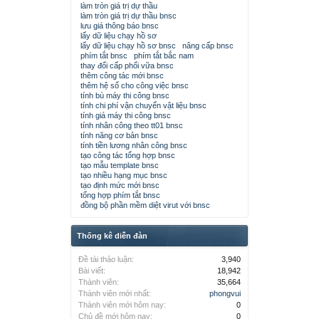
làm tròn giá trị dự thầu
làm tròn giá trị dự thầu bnsc
lưu giá thông báo bnsc
lấy dữ liệu chạy hồ sơ
lấy dữ liệu chạy hồ sơ bnsc
nâng cấp bnsc
phím tắt bnsc
phím tắt bắc nam
thay đổi cấp phối vữa bnsc
thêm công tác mới bnsc
thêm hệ số cho công việc bnsc
tính bù máy thi công bnsc
tính chi phí vận chuyển vật liệu bnsc
tính giá máy thi công bnsc
tính nhân công theo tt01 bnsc
tính năng cơ bản bnsc
tính tiền lương nhân công bnsc
tạo công tác tổng hợp bnsc
tạo mẫu template bnsc
tạo nhiều hạng mục bnsc
tạo định mức mới bnsc
tổng hợp phím tắt bnsc
đồng bộ phần mềm diệt virut với bnsc
Thống kê diễn đàn
Đề tài thảo luận:
3,940
Bài viết:
18,942
Thành viên:
35,664
Thành viên mới nhất:
phongvui
Thành viên mới hôm nay:
0
Chủ đề mới hôm nay:
0