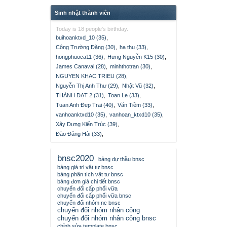
Sinh nhật thành viên
Today is 18 people's birthday.
buihoanktxd_10 (35)
,
Công Trường Đặng (30)
,
ha thu (33)
,
hongphuoca11 (36)
,
Hưng Nguyễn K15 (30)
,
James Canaval (28)
,
minhthotran (30)
,
NGUYEN KHAC TRIEU (28)
,
Nguyễn Thị Anh Thư (29)
,
Nhật Vũ (32)
,
THÀNH ĐẠT 2 (31)
,
Toan Le (33)
,
Tuan Anh Đep Trai (40)
,
Văn Tiềm (33)
,
vanhoanktxd10 (35)
,
vanhoan_ktxd10 (35)
,
Xây Dựng Kiến Trúc (39)
,
Đào Đăng Hải (33)
,
bnsc2020
bảng dự thầu bnsc
bảng giá trị vật tư bnsc
bảng phân tích vật tư bnsc
bảng đơn giá chi tiết bnsc
chuyển đổi cấp phối vữa
chuyển đổi cấp phối vữa bnsc
chuyển đổi nhóm nc bnsc
chuyển đổi nhóm nhân công
chuyển đổi nhóm nhân công bnsc
chỉnh sửa template bnsc