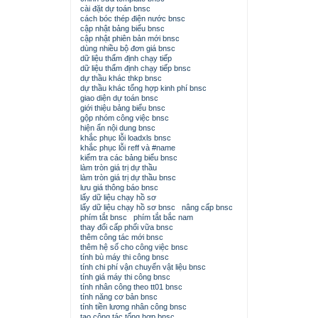
cài đặt dự toán bnsc
cách bóc thép điện nước bnsc
cập nhật bảng biểu bnsc
cập nhật phiên bản mới bnsc
dùng nhiều bộ đơn giá bnsc
dữ liệu thẩm định chạy tiếp
dữ liệu thẩm định chạy tiếp bnsc
dự thầu khác thkp bnsc
dự thầu khác tổng hợp kinh phí bnsc
giao diện dự toán bnsc
giới thiệu bảng biểu bnsc
gộp nhóm công việc bnsc
hiện ẩn nội dung bnsc
khắc phục lỗi loadxls bnsc
khắc phục lỗi reff và #name
kiểm tra các bảng biểu bnsc
làm tròn giá trị dự thầu
làm tròn giá trị dự thầu bnsc
lưu giá thông báo bnsc
lấy dữ liệu chạy hồ sơ
lấy dữ liệu chạy hồ sơ bnsc
nâng cấp bnsc
phím tắt bnsc
phím tắt bắc nam
thay đổi cấp phối vữa bnsc
thêm công tác mới bnsc
thêm hệ số cho công việc bnsc
tính bù máy thi công bnsc
tính chi phí vận chuyển vật liệu bnsc
tính giá máy thi công bnsc
tính nhân công theo tt01 bnsc
tính năng cơ bản bnsc
tính tiền lương nhân công bnsc
tạo công tác tổng hợp bnsc