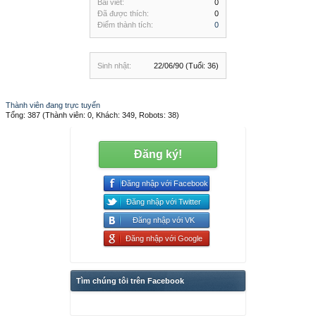
Bài viết:
0
Đã được thích:
0
Điểm thành tích:
0
Sinh nhật:
22/06/90
(Tuổi: 36)
Thành viên đang trực tuyến
Tổng: 387 (Thành viên: 0, Khách: 349, Robots: 38)
Đăng ký!
Đăng nhập với Facebook
Đăng nhập với Twitter
Đăng nhập với VK
Đăng nhập với Google
Tìm chúng tôi trên Facebook