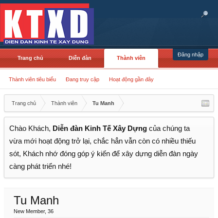
Đăng nhập
Trang chủ
Diễn đàn
Thành viên
Thành viên tiêu biểu
Đang truy cập
Hoạt động gần đây
Trang chủ
Thành viên
Tu Manh
Chào Khách,
Diễn đàn Kinh Tế Xây Dựng
của chúng ta
vừa mới hoạt động trở lại, chắc hẳn vẫn còn có nhiều thiếu
sót, Khách nhớ đóng góp ý kiến để xây dựng diễn đàn ngày
càng phát triển nhé!
Tu Manh
New Member
, 36