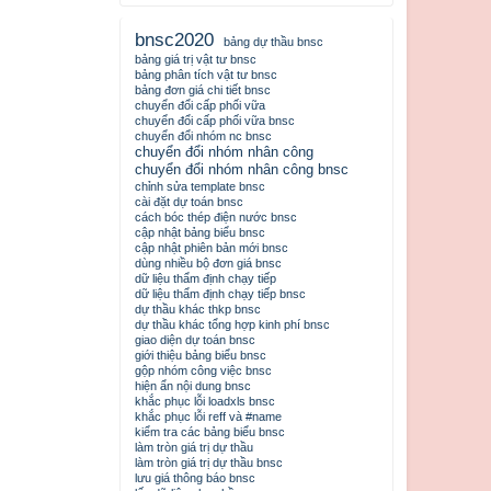
bnsc2020
bảng dự thầu bnsc
bảng giá trị vật tư bnsc
bảng phân tích vật tư bnsc
bảng đơn giá chi tiết bnsc
chuyển đổi cấp phối vữa
chuyển đổi cấp phối vữa bnsc
chuyển đổi nhóm nc bnsc
chuyển đổi nhóm nhân công
chuyển đổi nhóm nhân công bnsc
chỉnh sửa template bnsc
cài đặt dự toán bnsc
cách bóc thép điện nước bnsc
cập nhật bảng biểu bnsc
cập nhật phiên bản mới bnsc
dùng nhiều bộ đơn giá bnsc
dữ liệu thẩm định chạy tiếp
dữ liệu thẩm định chạy tiếp bnsc
dự thầu khác thkp bnsc
dự thầu khác tổng hợp kinh phí bnsc
giao diện dự toán bnsc
giới thiệu bảng biểu bnsc
gộp nhóm công việc bnsc
hiện ẩn nội dung bnsc
khắc phục lỗi loadxls bnsc
khắc phục lỗi reff và #name
kiểm tra các bảng biểu bnsc
làm tròn giá trị dự thầu
làm tròn giá trị dự thầu bnsc
lưu giá thông báo bnsc