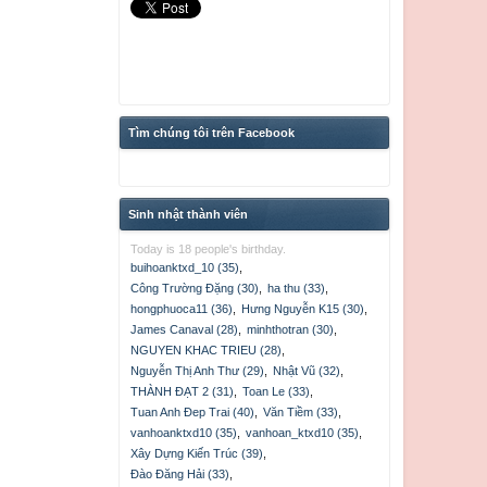
Tìm chúng tôi trên Facebook
Sinh nhật thành viên
Today is 18 people's birthday.
buihoanktxd_10 (35)
,
Công Trường Đặng (30)
,
ha thu (33)
,
hongphuoca11 (36)
,
Hưng Nguyễn K15 (30)
,
James Canaval (28)
,
minhthotran (30)
,
NGUYEN KHAC TRIEU (28)
,
Nguyễn Thị Anh Thư (29)
,
Nhật Vũ (32)
,
THÀNH ĐẠT 2 (31)
,
Toan Le (33)
,
Tuan Anh Đep Trai (40)
,
Văn Tiềm (33)
,
vanhoanktxd10 (35)
,
vanhoan_ktxd10 (35)
,
Xây Dựng Kiến Trúc (39)
,
Đào Đăng Hải (33)
,