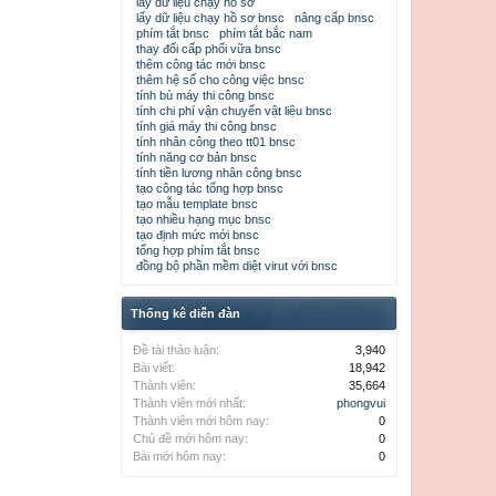
lấy dữ liệu chạy hồ sơ
lấy dữ liệu chạy hồ sơ bnsc
nâng cấp bnsc
phím tắt bnsc
phím tắt bắc nam
thay đổi cấp phối vữa bnsc
thêm công tác mới bnsc
thêm hệ số cho công việc bnsc
tính bù máy thi công bnsc
tính chi phí vận chuyển vật liệu bnsc
tính giá máy thi công bnsc
tính nhân công theo tt01 bnsc
tính năng cơ bản bnsc
tính tiền lương nhân công bnsc
tạo công tác tổng hợp bnsc
tạo mẫu template bnsc
tạo nhiều hạng mục bnsc
tạo định mức mới bnsc
tổng hợp phím tắt bnsc
đồng bộ phần mềm diệt virut với bnsc
Thống kê diễn đàn
Đề tài thảo luận:
3,940
Bài viết:
18,942
Thành viên:
35,664
Thành viên mới nhất:
phongvui
Thành viên mới hôm nay:
0
Chủ đề mới hôm nay:
0
Bài mới hôm nay:
0