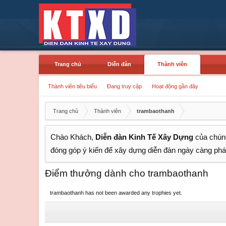
Trang chủ
Diễn đàn
Thành viên
Thành viên tiêu biểu
Đang truy cập
Hoạt động gần đây
Trang chủ
Thành viên
trambaothanh
Chào Khách,
Diễn đàn Kinh Tế Xây Dựng
của chúng
đóng góp ý kiến để xây dựng diễn đàn ngày càng phát
Điểm thưởng dành cho trambaothanh
trambaothanh has not been awarded any trophies yet.