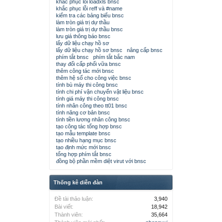
khắc phục lỗi loadxls bnsc
khắc phục lỗi reff và #name
kiểm tra các bảng biểu bnsc
làm tròn giá trị dự thầu
làm tròn giá trị dự thầu bnsc
lưu giá thông báo bnsc
lấy dữ liệu chạy hồ sơ
lấy dữ liệu chạy hồ sơ bnsc
nâng cấp bnsc
phím tắt bnsc
phím tắt bắc nam
thay đổi cấp phối vữa bnsc
thêm công tác mới bnsc
thêm hệ số cho công việc bnsc
tính bù máy thi công bnsc
tính chi phí vận chuyển vật liệu bnsc
tính giá máy thi công bnsc
tính nhân công theo tt01 bnsc
tính năng cơ bản bnsc
tính tiền lương nhân công bnsc
tạo công tác tổng hợp bnsc
tạo mẫu template bnsc
tạo nhiều hạng mục bnsc
tạo định mức mới bnsc
tổng hợp phím tắt bnsc
đồng bộ phần mềm diệt virut với bnsc
Thống kê diễn đàn
Đề tài thảo luận:
3,940
Bài viết:
18,942
Thành viên:
35,664