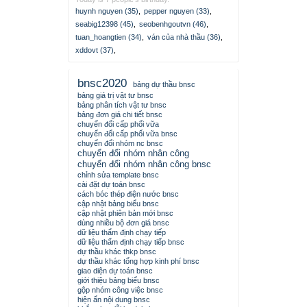
huynh nguyen (35)
,
pepper nguyen (33)
,
seabig12398 (45)
,
seobenhgoutvn (46)
,
tuan_hoangtien (34)
,
ván của nhà thầu (36)
,
xddovt (37)
,
bnsc2020
bảng dự thầu bnsc
bảng giá trị vật tư bnsc
bảng phân tích vật tư bnsc
bảng đơn giá chi tiết bnsc
chuyển đổi cấp phối vữa
chuyển đổi cấp phối vữa bnsc
chuyển đổi nhóm nc bnsc
chuyển đổi nhóm nhân công
chuyển đổi nhóm nhân công bnsc
chỉnh sửa template bnsc
cài đặt dự toán bnsc
cách bóc thép điện nước bnsc
cập nhật bảng biểu bnsc
cập nhật phiên bản mới bnsc
dùng nhiều bộ đơn giá bnsc
dữ liệu thẩm định chạy tiếp
dữ liệu thẩm định chạy tiếp bnsc
dự thầu khác thkp bnsc
dự thầu khác tổng hợp kinh phí bnsc
giao diện dự toán bnsc
giới thiệu bảng biểu bnsc
gộp nhóm công việc bnsc
hiện ẩn nội dung bnsc