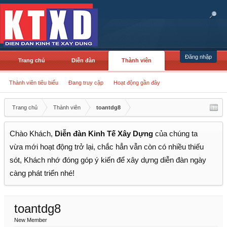
Đăng nhập
Trang chủ
Diễn đàn
Thành viên
Thành viên tiêu biểu
Đang truy cập
Hoạt động gần đây
Trang chủ
Thành viên
toantdg8
Chào Khách,
Diễn đàn Kinh Tế Xây Dựng
của chúng ta
vừa mới hoạt động trở lại, chắc hẳn vẫn còn có nhiều thiếu
sót, Khách nhớ đóng góp ý kiến để xây dựng diễn đàn ngày
càng phát triển nhé!
toantdg8
New Member