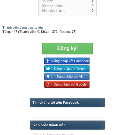
Bài viết:
4
Đã được thích:
0
Điểm thành tích:
0
Thành viên đang trực tuyến
Tổng: 447 (Thành viên: 0, Khách: 371, Robots: 76)
Đăng ký!
Đăng nhập với Facebook
Đăng nhập với Twitter
Đăng nhập với VK
Đăng nhập với Google
Tìm chúng tôi trên Facebook
Sinh nhật thành viên
Today is 7 people's birthday.