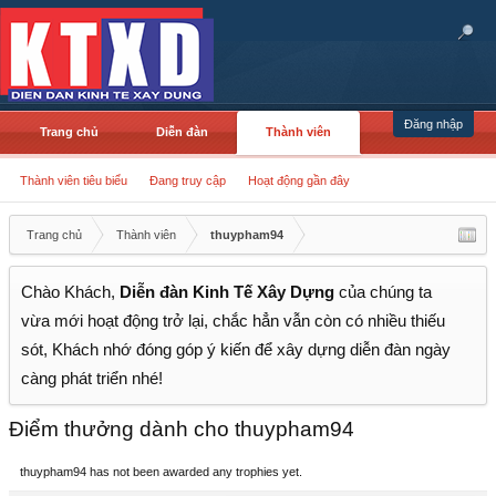
Đăng nhập
Trang chủ
Diễn đàn
Thành viên
Thành viên tiêu biểu
Đang truy cập
Hoạt động gần đây
Trang chủ
Thành viên
thuypham94
Chào Khách,
Diễn đàn Kinh Tế Xây Dựng
của chúng ta
vừa mới hoạt động trở lại, chắc hẳn vẫn còn có nhiều thiếu
sót, Khách nhớ đóng góp ý kiến để xây dựng diễn đàn ngày
càng phát triển nhé!
Điểm thưởng dành cho thuypham94
thuypham94 has not been awarded any trophies yet.