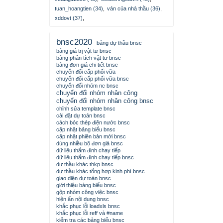
tuan_hoangtien (34)
,
ván của nhà thầu (36)
,
xddovt (37)
,
bnsc2020
bảng dự thầu bnsc
bảng giá trị vật tư bnsc
bảng phân tích vật tư bnsc
bảng đơn giá chi tiết bnsc
chuyển đổi cấp phối vữa
chuyển đổi cấp phối vữa bnsc
chuyển đổi nhóm nc bnsc
chuyển đổi nhóm nhân công
chuyển đổi nhóm nhân công bnsc
chỉnh sửa template bnsc
cài đặt dự toán bnsc
cách bóc thép điện nước bnsc
cập nhật bảng biểu bnsc
cập nhật phiên bản mới bnsc
dùng nhiều bộ đơn giá bnsc
dữ liệu thẩm định chạy tiếp
dữ liệu thẩm định chạy tiếp bnsc
dự thầu khác thkp bnsc
dự thầu khác tổng hợp kinh phí bnsc
giao diện dự toán bnsc
giới thiệu bảng biểu bnsc
gộp nhóm công việc bnsc
hiện ẩn nội dung bnsc
khắc phục lỗi loadxls bnsc
khắc phục lỗi reff và #name
kiểm tra các bảng biểu bnsc