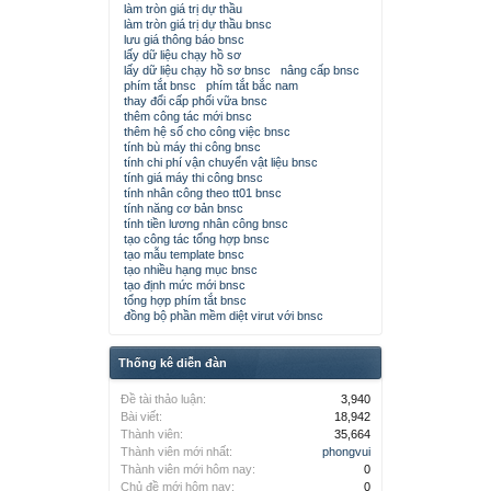
làm tròn giá trị dự thầu
làm tròn giá trị dự thầu bnsc
lưu giá thông báo bnsc
lấy dữ liệu chạy hồ sơ
lấy dữ liệu chạy hồ sơ bnsc
nâng cấp bnsc
phím tắt bnsc
phím tắt bắc nam
thay đổi cấp phối vữa bnsc
thêm công tác mới bnsc
thêm hệ số cho công việc bnsc
tính bù máy thi công bnsc
tính chi phí vận chuyển vật liệu bnsc
tính giá máy thi công bnsc
tính nhân công theo tt01 bnsc
tính năng cơ bản bnsc
tính tiền lương nhân công bnsc
tạo công tác tổng hợp bnsc
tạo mẫu template bnsc
tạo nhiều hạng mục bnsc
tạo định mức mới bnsc
tổng hợp phím tắt bnsc
đồng bộ phần mềm diệt virut với bnsc
Thống kê diễn đàn
Đề tài thảo luận:
3,940
Bài viết:
18,942
Thành viên:
35,664
Thành viên mới nhất:
phongvui
Thành viên mới hôm nay:
0
Chủ đề mới hôm nay:
0