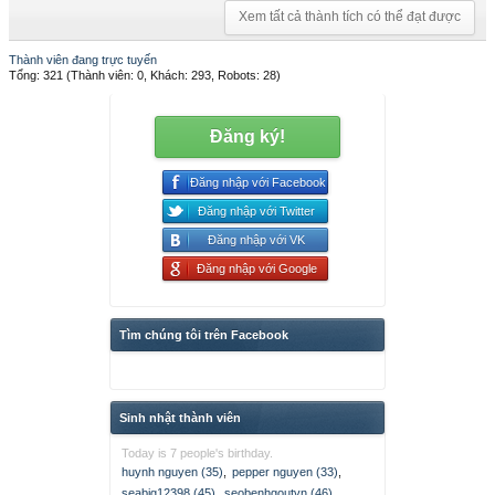
Xem tất cả thành tích có thể đạt được
Thành viên đang trực tuyến
Tổng: 321 (Thành viên: 0, Khách: 293, Robots: 28)
Đăng ký!
Đăng nhập với Facebook
Đăng nhập với Twitter
Đăng nhập với VK
Đăng nhập với Google
Tìm chúng tôi trên Facebook
Sinh nhật thành viên
Today is 7 people's birthday.
huynh nguyen (35)
,
pepper nguyen (33)
,
seabig12398 (45)
,
seobenhgoutvn (46)
,