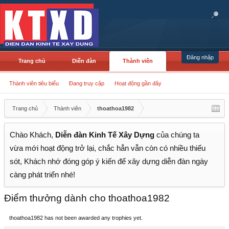
Đăng nhập
Trang chủ
Diễn đàn
Thành viên
Thành viên tiêu biểu
Đang truy cập
Hoạt động gần đây
Trang chủ
Thành viên
thoathoa1982
Chào Khách,
Diễn đàn Kinh Tế Xây Dựng
của chúng ta
vừa mới hoạt động trở lại, chắc hẳn vẫn còn có nhiều thiếu
sót, Khách nhớ đóng góp ý kiến để xây dựng diễn đàn ngày
càng phát triển nhé!
Điểm thưởng dành cho thoathoa1982
thoathoa1982 has not been awarded any trophies yet.