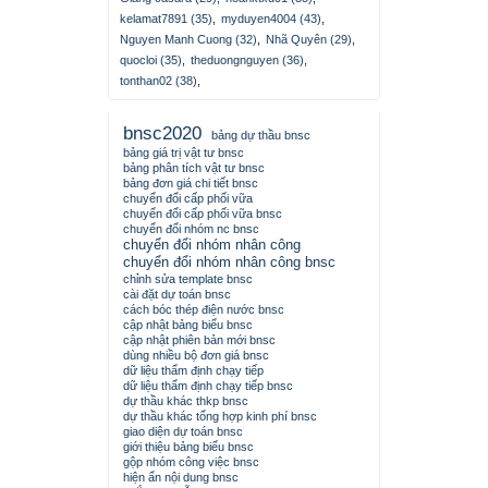
kelamat7891 (35)
,
myduyen4004 (43)
,
Nguyen Manh Cuong (32)
,
Nhã Quyên (29)
,
quocloi (35)
,
theduongnguyen (36)
,
tonthan02 (38)
,
bnsc2020
bảng dự thầu bnsc
bảng giá trị vật tư bnsc
bảng phân tích vật tư bnsc
bảng đơn giá chi tiết bnsc
chuyển đổi cấp phối vữa
chuyển đổi cấp phối vữa bnsc
chuyển đổi nhóm nc bnsc
chuyển đổi nhóm nhân công
chuyển đổi nhóm nhân công bnsc
chỉnh sửa template bnsc
cài đặt dự toán bnsc
cách bóc thép điện nước bnsc
cập nhật bảng biểu bnsc
cập nhật phiên bản mới bnsc
dùng nhiều bộ đơn giá bnsc
dữ liệu thẩm định chạy tiếp
dữ liệu thẩm định chạy tiếp bnsc
dự thầu khác thkp bnsc
dự thầu khác tổng hợp kinh phí bnsc
giao diện dự toán bnsc
giới thiệu bảng biểu bnsc
gộp nhóm công việc bnsc
hiện ẩn nội dung bnsc