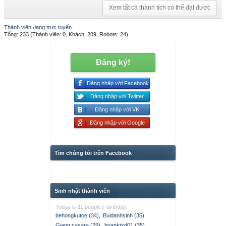
Xem tất cả thành tích có thể đạt được
Thành viên đang trực tuyến
Tổng: 233 (Thành viên: 0, Khách: 209, Robots: 24)
Đăng ký!
Đăng nhập với Facebook
Đăng nhập với Twitter
Đăng nhập với VK
Đăng nhập với Google
Tìm chúng tôi trên Facebook
Sinh nhật thành viên
Today is 11 people's birthday.
behongkutoe (34)
,
Buidanhsinh (35)
,
Giang casara (29)
,
hoanktxd01 (35)
,