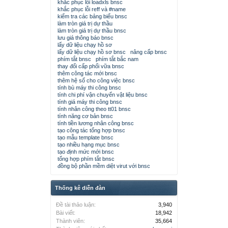
khắc phục lỗi loadxls bnsc
khắc phục lỗi reff và #name
kiểm tra các bảng biểu bnsc
làm tròn giá trị dự thầu
làm tròn giá trị dự thầu bnsc
lưu giá thông báo bnsc
lấy dữ liệu chạy hồ sơ
lấy dữ liệu chạy hồ sơ bnsc
nâng cấp bnsc
phím tắt bnsc
phím tắt bắc nam
thay đổi cấp phối vữa bnsc
thêm công tác mới bnsc
thêm hệ số cho công việc bnsc
tính bù máy thi công bnsc
tính chi phí vận chuyển vật liệu bnsc
tính giá máy thi công bnsc
tính nhân công theo tt01 bnsc
tính năng cơ bản bnsc
tính tiền lương nhân công bnsc
tạo công tác tổng hợp bnsc
tạo mẫu template bnsc
tạo nhiều hạng mục bnsc
tạo định mức mới bnsc
tổng hợp phím tắt bnsc
đồng bộ phần mềm diệt virut với bnsc
Thống kê diễn đàn
Đề tài thảo luận:
3,940
Bài viết:
18,942
Thành viên:
35,664