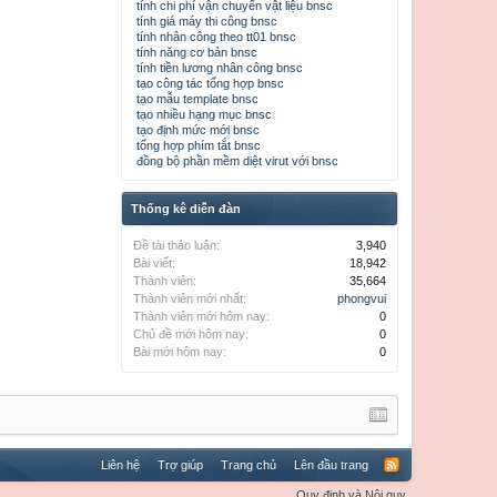
tính chi phí vận chuyển vật liệu bnsc
tính giá máy thi công bnsc
tính nhân công theo tt01 bnsc
tính năng cơ bản bnsc
tính tiền lương nhân công bnsc
tạo công tác tổng hợp bnsc
tạo mẫu template bnsc
tạo nhiều hạng mục bnsc
tạo định mức mới bnsc
tổng hợp phím tắt bnsc
đồng bộ phần mềm diệt virut với bnsc
Thống kê diễn đàn
Đề tài thảo luận:
3,940
Bài viết:
18,942
Thành viên:
35,664
Thành viên mới nhất:
phongvui
Thành viên mới hôm nay:
0
Chủ đề mới hôm nay:
0
Bài mới hôm nay:
0
Liên hệ
Trợ giúp
Trang chủ
Lên đầu trang
Quy định và Nội quy