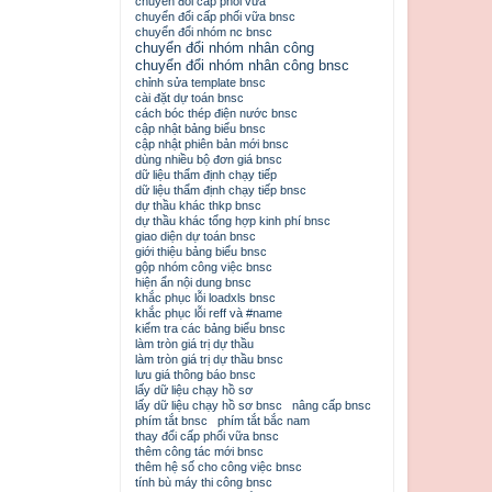
chuyển đổi cấp phối vữa
chuyển đổi cấp phối vữa bnsc
chuyển đổi nhóm nc bnsc
chuyển đổi nhóm nhân công
chuyển đổi nhóm nhân công bnsc
chỉnh sửa template bnsc
cài đặt dự toán bnsc
cách bóc thép điện nước bnsc
cập nhật bảng biểu bnsc
cập nhật phiên bản mới bnsc
dùng nhiều bộ đơn giá bnsc
dữ liệu thẩm định chạy tiếp
dữ liệu thẩm định chạy tiếp bnsc
dự thầu khác thkp bnsc
dự thầu khác tổng hợp kinh phí bnsc
giao diện dự toán bnsc
giới thiệu bảng biểu bnsc
gộp nhóm công việc bnsc
hiện ẩn nội dung bnsc
khắc phục lỗi loadxls bnsc
khắc phục lỗi reff và #name
kiểm tra các bảng biểu bnsc
làm tròn giá trị dự thầu
làm tròn giá trị dự thầu bnsc
lưu giá thông báo bnsc
lấy dữ liệu chạy hồ sơ
lấy dữ liệu chạy hồ sơ bnsc
nâng cấp bnsc
phím tắt bnsc
phím tắt bắc nam
thay đổi cấp phối vữa bnsc
thêm công tác mới bnsc
thêm hệ số cho công việc bnsc
tính bù máy thi công bnsc