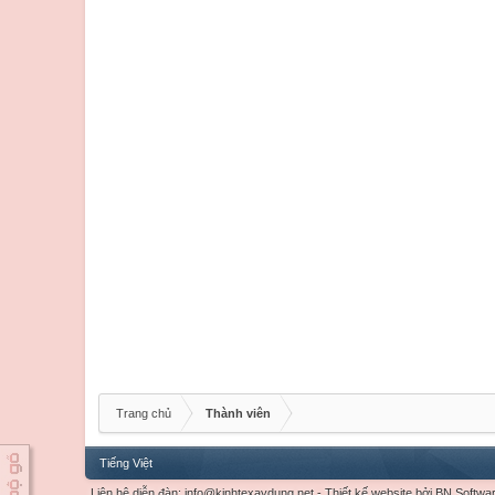
Trang chủ
Thành viên
Tiếng Việt
Liên hệ diễn đàn:
info@kinhtexaydung.net
-
Thiết kế website
bởi
BN Softwa