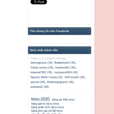
Tìm chúng tôi trên Facebook
Sinh nhật thành viên
Today is 11 people's birthday.
behongkutoe (34)
,
Buidanhsinh (35)
,
Giang casara (29)
,
hoanktxd01 (35)
,
kelamat7891 (35)
,
myduyen4004 (43)
,
Nguyen Manh Cuong (32)
,
Nhã Quyên (29)
,
quocloi (35)
,
theduongnguyen (36)
,
tonthan02 (38)
,
bnsc2020
bảng dự thầu bnsc
bảng giá trị vật tư bnsc
bảng phân tích vật tư bnsc
bảng đơn giá chi tiết bnsc