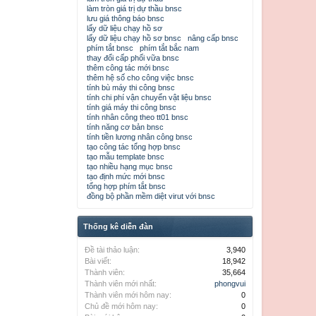
làm tròn giá trị dự thầu bnsc
lưu giá thông báo bnsc
lấy dữ liệu chạy hồ sơ
lấy dữ liệu chạy hồ sơ bnsc
nâng cấp bnsc
phím tắt bnsc
phím tắt bắc nam
thay đổi cấp phối vữa bnsc
thêm công tác mới bnsc
thêm hệ số cho công việc bnsc
tính bù máy thi công bnsc
tính chi phí vận chuyển vật liệu bnsc
tính giá máy thi công bnsc
tính nhân công theo tt01 bnsc
tính năng cơ bản bnsc
tính tiền lương nhân công bnsc
tạo công tác tổng hợp bnsc
tạo mẫu template bnsc
tạo nhiều hạng mục bnsc
tạo định mức mới bnsc
tổng hợp phím tắt bnsc
đồng bộ phần mềm diệt virut với bnsc
Thống kê diễn đàn
Đề tài thảo luận:
3,940
Bài viết:
18,942
Thành viên:
35,664
Thành viên mới nhất:
phongvui
Thành viên mới hôm nay:
0
Chủ đề mới hôm nay:
0