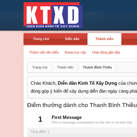
Trang chủ
Diễn đàn
Thành viên
Thành viên tiêu biểu
Đang truy cập
Hoạt động gần đây
Trang chủ
Thành viên
Thanh Bình Thiều
Chào Khách,
Diễn đàn Kinh Tế Xây Dựng
của chúng
đóng góp ý kiến để xây dựng diễn đàn ngày càng phát
Điểm thưởng dành cho Thanh Bình Thiều
1
First Message
Post a message somewhere on the site to receive this.
Tổng điểm: 1