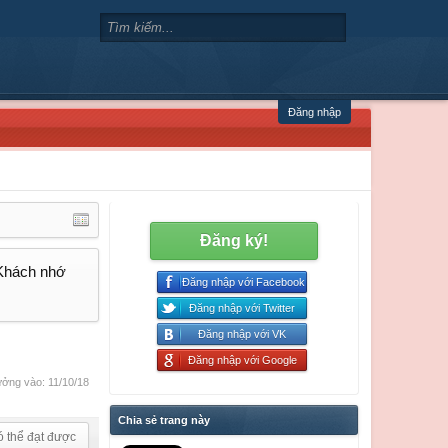
Đăng nhập
Đăng ký!
 Khách nhớ
Đăng nhập với Facebook
Đăng nhập với Twitter
Đăng nhập với VK
Đăng nhập với Google
ởng vào:
11/10/18
Chia sẻ trang này
ó thể đạt được