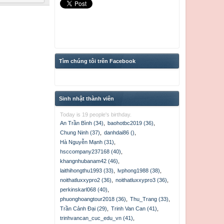
Tìm chúng tôi trên Facebook
Sinh nhật thành viên
Today is 19 people's birthday.
An Trần Bình (34)
,
baohotbc2019 (36)
,
Chung Ninh (37)
,
danhdai86 ()
,
Hà Nguyễn Mạnh (31)
,
hsccompany237168 (40)
,
khangnhubanam42 (46)
,
laithihongthu1993 (33)
,
lvphong1988 (38)
,
noithatluxxypro2 (36)
,
noithatluxxypro3 (36)
,
perkinskarl068 (40)
,
phuonghoangtour2018 (36)
,
Thu_Trang (33)
,
Trần Cảnh Đại (29)
,
Trinh Van Can (41)
,
trinhvancan_cuc_edu_vn (41)
,