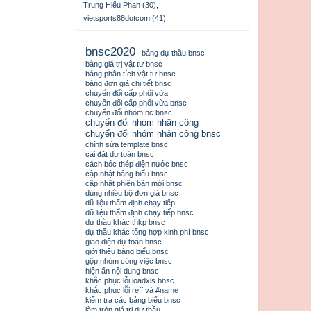
Trung Hiếu Phan (30)
,
vietsports88dotcom (41)
,
bnsc2020
bảng dự thầu bnsc
bảng giá trị vật tư bnsc
bảng phân tích vật tư bnsc
bảng đơn giá chi tiết bnsc
chuyển đổi cấp phối vữa
chuyển đổi cấp phối vữa bnsc
chuyển đổi nhóm nc bnsc
chuyển đổi nhóm nhân công
chuyển đổi nhóm nhân công bnsc
chỉnh sửa template bnsc
cài đặt dự toán bnsc
cách bóc thép điện nước bnsc
cập nhật bảng biểu bnsc
cập nhật phiên bản mới bnsc
dùng nhiều bộ đơn giá bnsc
dữ liệu thẩm định chạy tiếp
dữ liệu thẩm định chạy tiếp bnsc
dự thầu khác thkp bnsc
dự thầu khác tổng hợp kinh phí bnsc
giao diện dự toán bnsc
giới thiệu bảng biểu bnsc
gộp nhóm công việc bnsc
hiện ẩn nội dung bnsc
khắc phục lỗi loadxls bnsc
khắc phục lỗi reff và #name
kiểm tra các bảng biểu bnsc
làm tròn giá trị dự thầu