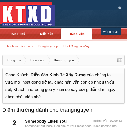
Đăng nhập
Trang chủ
Diễn đàn
Thành viên
Thành viên tiêu biểu
Đang truy cập
Hoạt động gần đây
Trang chủ
Thành viên
thangnguyen
Chào Khách,
Diễn đàn Kinh Tế Xây Dựng
của chúng ta
vừa mới hoạt động trở lại, chắc hẳn vẫn còn có nhiều thiếu
sót, Khách nhớ đóng góp ý kiến để xây dựng diễn đàn ngày
càng phát triển nhé!
Điểm thưởng dành cho thangnguyen
2
Somebody Likes You
Thưởng vào:
07/09/13
Somebody out there liked one of your messages. Keep posting like