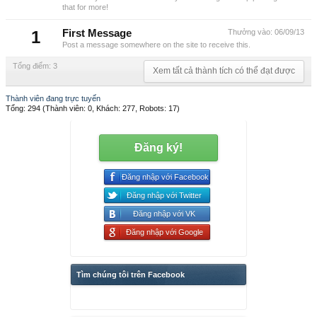
that for more!
1
First Message
Thưởng vào:
06/09/13
Post a message somewhere on the site to receive this.
Tổng điểm: 3
Xem tất cả thành tích có thể đạt được
Thành viên đang trực tuyến
Tổng: 294 (Thành viên: 0, Khách: 277, Robots: 17)
Đăng ký!
Đăng nhập với Facebook
Đăng nhập với Twitter
Đăng nhập với VK
Đăng nhập với Google
Tìm chúng tôi trên Facebook