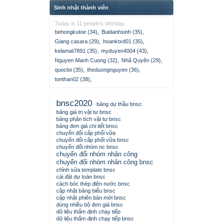
Sinh nhật thành viên
Today is 11 people's birthday.
behongkutoe (34)
,
Buidanhsinh (35)
,
Giang casara (29)
,
hoanktxd01 (35)
,
kelamat7891 (35)
,
myduyen4004 (43)
,
Nguyen Manh Cuong (32)
,
Nhã Quyên (29)
,
quocloi (35)
,
theduongnguyen (36)
,
tonthan02 (38)
,
bnsc2020
bảng dự thầu bnsc
bảng giá trị vật tư bnsc
bảng phân tích vật tư bnsc
bảng đơn giá chi tiết bnsc
chuyển đổi cấp phối vữa
chuyển đổi cấp phối vữa bnsc
chuyển đổi nhóm nc bnsc
chuyển đổi nhóm nhân công
chuyển đổi nhóm nhân công bnsc
chỉnh sửa template bnsc
cài đặt dự toán bnsc
cách bóc thép điện nước bnsc
cập nhật bảng biểu bnsc
cập nhật phiên bản mới bnsc
dùng nhiều bộ đơn giá bnsc
dữ liệu thẩm định chạy tiếp
dữ liệu thẩm định chạy tiếp bnsc