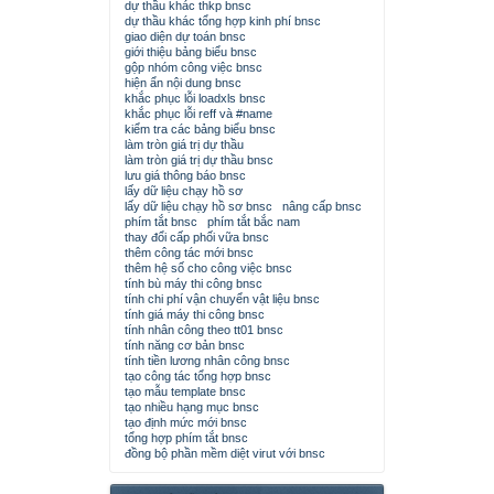
dự thầu khác thkp bnsc
dự thầu khác tổng hợp kinh phí bnsc
giao diện dự toán bnsc
giới thiệu bảng biểu bnsc
gộp nhóm công việc bnsc
hiện ẩn nội dung bnsc
khắc phục lỗi loadxls bnsc
khắc phục lỗi reff và #name
kiểm tra các bảng biểu bnsc
làm tròn giá trị dự thầu
làm tròn giá trị dự thầu bnsc
lưu giá thông báo bnsc
lấy dữ liệu chạy hồ sơ
lấy dữ liệu chạy hồ sơ bnsc
nâng cấp bnsc
phím tắt bnsc
phím tắt bắc nam
thay đổi cấp phối vữa bnsc
thêm công tác mới bnsc
thêm hệ số cho công việc bnsc
tính bù máy thi công bnsc
tính chi phí vận chuyển vật liệu bnsc
tính giá máy thi công bnsc
tính nhân công theo tt01 bnsc
tính năng cơ bản bnsc
tính tiền lương nhân công bnsc
tạo công tác tổng hợp bnsc
tạo mẫu template bnsc
tạo nhiều hạng mục bnsc
tạo định mức mới bnsc
tổng hợp phím tắt bnsc
đồng bộ phần mềm diệt virut với bnsc