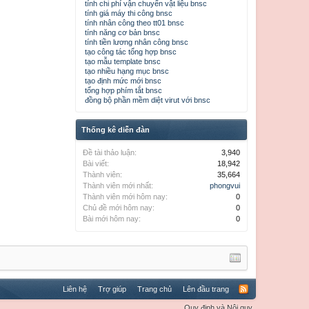
tính chi phí vận chuyển vật liệu bnsc
tính giá máy thi công bnsc
tính nhân công theo tt01 bnsc
tính năng cơ bản bnsc
tính tiền lương nhân công bnsc
tạo công tác tổng hợp bnsc
tạo mẫu template bnsc
tạo nhiều hạng mục bnsc
tạo định mức mới bnsc
tổng hợp phím tắt bnsc
đồng bộ phần mềm diệt virut với bnsc
Thống kê diễn đàn
Đề tài thảo luận:
3,940
Bài viết:
18,942
Thành viên:
35,664
Thành viên mới nhất:
phongvui
Thành viên mới hôm nay:
0
Chủ đề mới hôm nay:
0
Bài mới hôm nay:
0
Liên hệ
Trợ giúp
Trang chủ
Lên đầu trang
Quy định và Nội quy