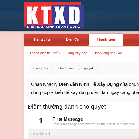
Trang chủ
Diễn đàn
Thành viên
Thành viên tiêu biểu
Đang truy cập
Hoạt động gần đây
Trang chủ
Thành viên
quyet
Chào Khách,
Diễn đàn Kinh Tế Xây Dựng
của chúng
đóng góp ý kiến để xây dựng diễn đàn ngày càng phát
Điểm thưởng dành cho quyet
1
First Message
Post a message somewhere on the site to receive this.
Tổng điểm: 1