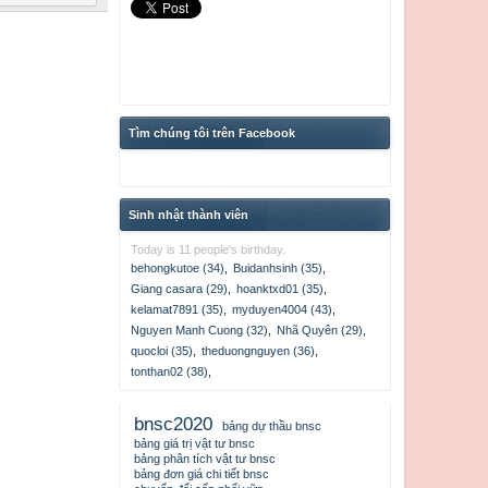
Tìm chúng tôi trên Facebook
Sinh nhật thành viên
Today is 11 people's birthday.
behongkutoe (34)
,
Buidanhsinh (35)
,
Giang casara (29)
,
hoanktxd01 (35)
,
kelamat7891 (35)
,
myduyen4004 (43)
,
Nguyen Manh Cuong (32)
,
Nhã Quyên (29)
,
quocloi (35)
,
theduongnguyen (36)
,
tonthan02 (38)
,
bnsc2020
bảng dự thầu bnsc
bảng giá trị vật tư bnsc
bảng phân tích vật tư bnsc
bảng đơn giá chi tiết bnsc