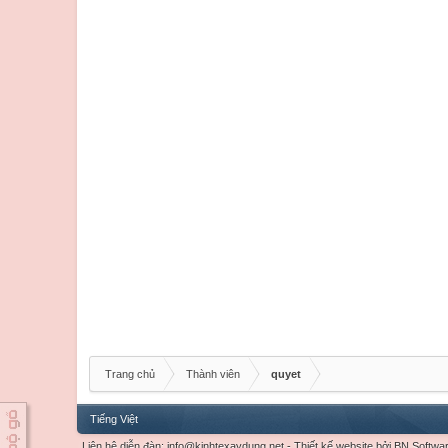
Trang chủ
Thành viên
quyet
Tiếng Việt
Liên hệ diễn đàn:
info@kinhtexaydung.net
-
Thiết kế website
bởi
BN Softwa