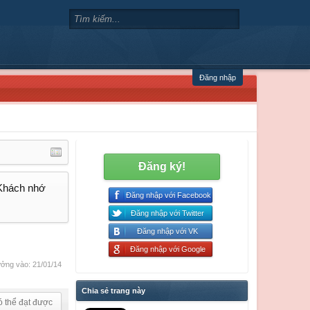
Đăng nhập
Đăng ký!
 Khách nhớ
Đăng nhập với Facebook
Đăng nhập với Twitter
Đăng nhập với VK
Đăng nhập với Google
ởng vào:
21/01/14
Chia sẻ trang này
ó thể đạt được