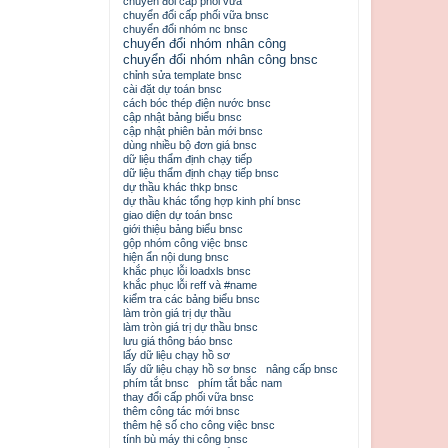
chuyển đổi cấp phối vữa
chuyển đổi cấp phối vữa bnsc
chuyển đổi nhóm nc bnsc
chuyển đổi nhóm nhân công
chuyển đổi nhóm nhân công bnsc
chỉnh sửa template bnsc
cài đặt dự toán bnsc
cách bóc thép điện nước bnsc
cập nhật bảng biểu bnsc
cập nhật phiên bản mới bnsc
dùng nhiều bộ đơn giá bnsc
dữ liệu thẩm định chạy tiếp
dữ liệu thẩm định chạy tiếp bnsc
dự thầu khác thkp bnsc
dự thầu khác tổng hợp kinh phí bnsc
giao diện dự toán bnsc
giới thiệu bảng biểu bnsc
gộp nhóm công việc bnsc
hiện ẩn nội dung bnsc
khắc phục lỗi loadxls bnsc
khắc phục lỗi reff và #name
kiểm tra các bảng biểu bnsc
làm tròn giá trị dự thầu
làm tròn giá trị dự thầu bnsc
lưu giá thông báo bnsc
lấy dữ liệu chạy hồ sơ
lấy dữ liệu chạy hồ sơ bnsc
nâng cấp bnsc
phím tắt bnsc
phím tắt bắc nam
thay đổi cấp phối vữa bnsc
thêm công tác mới bnsc
thêm hệ số cho công việc bnsc
tính bù máy thi công bnsc