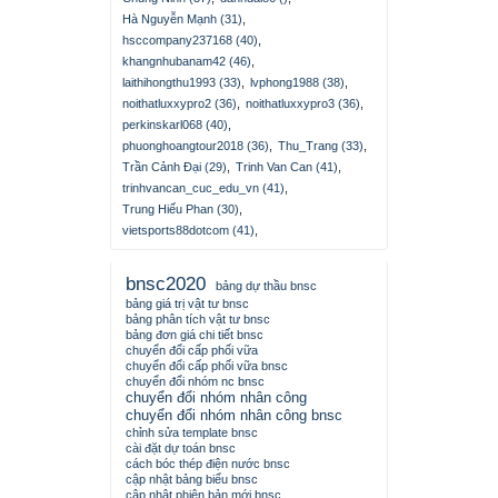
Hà Nguyễn Mạnh (31)
,
hsccompany237168 (40)
,
khangnhubanam42 (46)
,
laithihongthu1993 (33)
,
lvphong1988 (38)
,
noithatluxxypro2 (36)
,
noithatluxxypro3 (36)
,
perkinskarl068 (40)
,
phuonghoangtour2018 (36)
,
Thu_Trang (33)
,
Trần Cảnh Đại (29)
,
Trinh Van Can (41)
,
trinhvancan_cuc_edu_vn (41)
,
Trung Hiếu Phan (30)
,
vietsports88dotcom (41)
,
bnsc2020
bảng dự thầu bnsc
bảng giá trị vật tư bnsc
bảng phân tích vật tư bnsc
bảng đơn giá chi tiết bnsc
chuyển đổi cấp phối vữa
chuyển đổi cấp phối vữa bnsc
chuyển đổi nhóm nc bnsc
chuyển đổi nhóm nhân công
chuyển đổi nhóm nhân công bnsc
chỉnh sửa template bnsc
cài đặt dự toán bnsc
cách bóc thép điện nước bnsc
cập nhật bảng biểu bnsc
cập nhật phiên bản mới bnsc