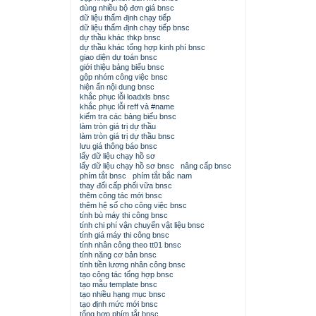
dùng nhiều bộ đơn giá bnsc
dữ liệu thẩm định chạy tiếp
dữ liệu thẩm định chạy tiếp bnsc
dự thầu khác thkp bnsc
dự thầu khác tổng hợp kinh phí bnsc
giao diện dự toán bnsc
giới thiệu bảng biểu bnsc
gộp nhóm công việc bnsc
hiện ẩn nội dung bnsc
khắc phục lỗi loadxls bnsc
khắc phục lỗi reff và #name
kiểm tra các bảng biểu bnsc
làm tròn giá trị dự thầu
làm tròn giá trị dự thầu bnsc
lưu giá thông báo bnsc
lấy dữ liệu chạy hồ sơ
lấy dữ liệu chạy hồ sơ bnsc
nâng cấp bnsc
phím tắt bnsc
phím tắt bắc nam
thay đổi cấp phối vữa bnsc
thêm công tác mới bnsc
thêm hệ số cho công việc bnsc
tính bù máy thi công bnsc
tính chi phí vận chuyển vật liệu bnsc
tính giá máy thi công bnsc
tính nhân công theo tt01 bnsc
tính năng cơ bản bnsc
tính tiền lương nhân công bnsc
tạo công tác tổng hợp bnsc
tạo mẫu template bnsc
tạo nhiều hạng mục bnsc
tạo định mức mới bnsc
tổng hợp phím tắt bnsc