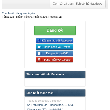
Xem tất cả thành tích có thể đạt được
Thành viên đang trực tuyến
Tổng: 216 (Thành viên: 0, Khách: 205, Robots: 11)
Đăng ký!
Đăng nhập với Facebook
Đăng nhập với Twitter
Đăng nhập với VK
Đăng nhập với Google
Tìm chúng tôi trên Facebook
Sinh nhật thành viên
Today is 19 people's birthday.
An Trần Bình (34)
,
baohotbc2019 (36)
,
Chung Ninh (37)
,
danhdai86 ()
,