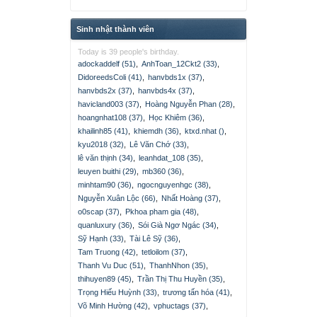
Sinh nhật thành viên
Today is 39 people's birthday.
adockaddelf (51)
,
AnhToan_12Ckt2 (33)
,
DidoreedsColi (41)
,
hanvbds1x (37)
,
hanvbds2x (37)
,
hanvbds4x (37)
,
havicland003 (37)
,
Hoàng Nguyễn Phan (28)
,
hoangnhat108 (37)
,
Học Khiêm (36)
,
khailinh85 (41)
,
khiemdh (36)
,
ktxd.nhat ()
,
kyu2018 (32)
,
Lê Văn Chớ (33)
,
lê văn thịnh (34)
,
leanhdat_108 (35)
,
leuyen buithi (29)
,
mb360 (36)
,
minhtam90 (36)
,
ngocnguyenhgc (38)
,
Nguyễn Xuân Lộc (66)
,
Nhất Hoàng (37)
,
o0scap (37)
,
Pkhoa pham gia (48)
,
quanluxury (36)
,
Sói Già Ngơ Ngác (34)
,
Sỹ Hạnh (33)
,
Tài Lê Sỹ (36)
,
Tam Truong (42)
,
tetloilom (37)
,
Thanh Vu Duc (51)
,
ThanhNhon (35)
,
thihuyen89 (45)
,
Trần Thị Thu Huyền (35)
,
Trọng Hiếu Huỳnh (33)
,
trương tấn hóa (41)
,
Võ Minh Hường (42)
,
vphuctags (37)
,