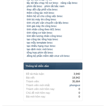
lấy dữ liệu chạy hồ sơ bnsc
nâng cấp bnsc
phím tắt bnsc
phím tắt bắc nam
thay đổi cấp phối vữa bnsc
thêm công tác mới bnsc
thêm hệ số cho công việc bnsc
tính bù máy thi công bnsc
tính chi phí vận chuyển vật liệu bnsc
tính giá máy thi công bnsc
tính nhân công theo tt01 bnsc
tính năng cơ bản bnsc
tính tiền lương nhân công bnsc
tạo công tác tổng hợp bnsc
tạo mẫu template bnsc
tạo nhiều hạng mục bnsc
tạo định mức mới bnsc
tổng hợp phím tắt bnsc
đồng bộ phần mềm diệt virut với bnsc
Thống kê diễn đàn
Đề tài thảo luận:
3,940
Bài viết:
18,942
Thành viên:
35,664
Thành viên mới nhất:
phongvui
Thành viên mới hôm nay:
0
Chủ đề mới hôm nay:
0
Bài mới hôm nay:
0