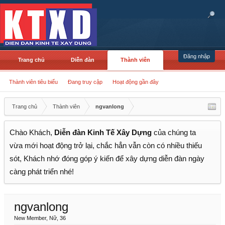
Đăng nhập
Trang chủ
Diễn đàn
Thành viên
Thành viên tiêu biểu
Đang truy cập
Hoạt động gần đây
Trang chủ
Thành viên
ngvanlong
Chào Khách,
Diễn đàn Kinh Tế Xây Dựng
của chúng ta
vừa mới hoạt động trở lại, chắc hẳn vẫn còn có nhiều thiếu
sót, Khách nhớ đóng góp ý kiến để xây dựng diễn đàn ngày
càng phát triển nhé!
ngvanlong
New Member
, Nữ, 36