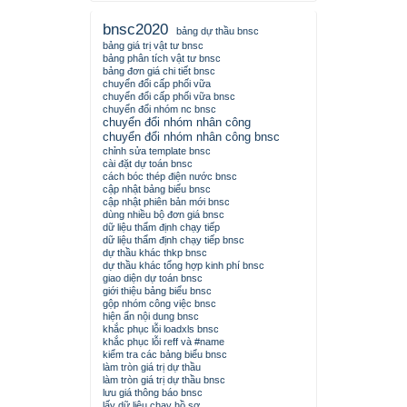
bnsc2020
bảng dự thầu bnsc
bảng giá trị vật tư bnsc
bảng phân tích vật tư bnsc
bảng đơn giá chi tiết bnsc
chuyển đổi cấp phối vữa
chuyển đổi cấp phối vữa bnsc
chuyển đổi nhóm nc bnsc
chuyển đổi nhóm nhân công
chuyển đổi nhóm nhân công bnsc
chỉnh sửa template bnsc
cài đặt dự toán bnsc
cách bóc thép điện nước bnsc
cập nhật bảng biểu bnsc
cập nhật phiên bản mới bnsc
dùng nhiều bộ đơn giá bnsc
dữ liệu thẩm định chạy tiếp
dữ liệu thẩm định chạy tiếp bnsc
dự thầu khác thkp bnsc
dự thầu khác tổng hợp kinh phí bnsc
giao diện dự toán bnsc
giới thiệu bảng biểu bnsc
gộp nhóm công việc bnsc
hiện ẩn nội dung bnsc
khắc phục lỗi loadxls bnsc
khắc phục lỗi reff và #name
kiểm tra các bảng biểu bnsc
làm tròn giá trị dự thầu
làm tròn giá trị dự thầu bnsc
lưu giá thông báo bnsc
lấy dữ liệu chạy hồ sơ