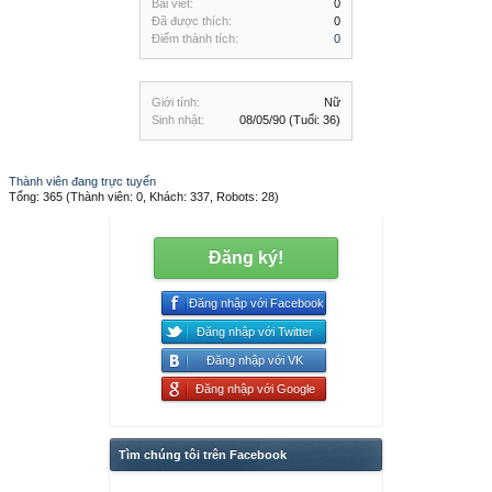
Bài viết:
0
Đã được thích:
0
Điểm thành tích:
0
Giới tính:
Nữ
Sinh nhật:
08/05/90
(Tuổi: 36)
Thành viên đang trực tuyến
Tổng: 365 (Thành viên: 0, Khách: 337, Robots: 28)
Đăng ký!
Đăng nhập với Facebook
Đăng nhập với Twitter
Đăng nhập với VK
Đăng nhập với Google
Tìm chúng tôi trên Facebook