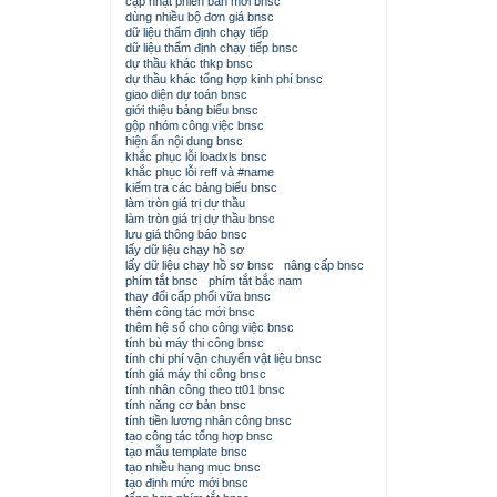
cập nhật phiên bản mới bnsc
dùng nhiều bộ đơn giá bnsc
dữ liệu thẩm định chạy tiếp
dữ liệu thẩm định chạy tiếp bnsc
dự thầu khác thkp bnsc
dự thầu khác tổng hợp kinh phí bnsc
giao diện dự toán bnsc
giới thiệu bảng biểu bnsc
gộp nhóm công việc bnsc
hiện ẩn nội dung bnsc
khắc phục lỗi loadxls bnsc
khắc phục lỗi reff và #name
kiểm tra các bảng biểu bnsc
làm tròn giá trị dự thầu
làm tròn giá trị dự thầu bnsc
lưu giá thông báo bnsc
lấy dữ liệu chạy hồ sơ
lấy dữ liệu chạy hồ sơ bnsc
nâng cấp bnsc
phím tắt bnsc
phím tắt bắc nam
thay đổi cấp phối vữa bnsc
thêm công tác mới bnsc
thêm hệ số cho công việc bnsc
tính bù máy thi công bnsc
tính chi phí vận chuyển vật liệu bnsc
tính giá máy thi công bnsc
tính nhân công theo tt01 bnsc
tính năng cơ bản bnsc
tính tiền lương nhân công bnsc
tạo công tác tổng hợp bnsc
tạo mẫu template bnsc
tạo nhiều hạng mục bnsc
tạo định mức mới bnsc