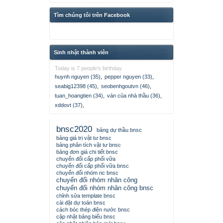
Tìm chúng tôi trên Facebook
Sinh nhật thành viên
Today is 7 people's birthday.
huynh nguyen (35)
,
pepper nguyen (33)
,
seabig12398 (45)
,
seobenhgoutvn (46)
,
tuan_hoangtien (34)
,
ván của nhà thầu (36)
,
xddovt (37)
,
bnsc2020
bảng dự thầu bnsc
bảng giá trị vật tư bnsc
bảng phân tích vật tư bnsc
bảng đơn giá chi tiết bnsc
chuyển đổi cấp phối vữa
chuyển đổi cấp phối vữa bnsc
chuyển đổi nhóm nc bnsc
chuyển đổi nhóm nhân công
chuyển đổi nhóm nhân công bnsc
chỉnh sửa template bnsc
cài đặt dự toán bnsc
cách bóc thép điện nước bnsc
cập nhật bảng biểu bnsc