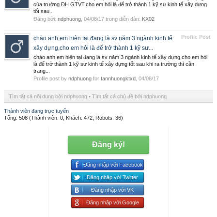
của trường ĐH GTVT,cho em hỏi là để trở thành 1 kỹ sư kinh tế xây dựng
tốt sau...
Đăng bởi:
ndphuong
,
04/08/17
trong diễn đàn:
KX02
Profile Post
chào anh,em hiện tại đang là sv năm 3 ngành kinh tế
xây dựng,cho em hỏi là để trở thành 1 kỹ sư...
chào anh,em hiện tại đang là sv năm 3 ngành kinh tế xây dựng,cho em hỏi
là để trở thành 1 kỹ sư kinh tế xây dựng tốt sau khi ra trường thì cần
trang...
Profile post by
ndphuong
for
tannhuongktxd
,
04/08/17
Tìm tất cả nội dung bởi ndphuong
Tìm tất cả chủ đề bởi ndphuong
Thành viên đang trực tuyến
Tổng: 508 (Thành viên: 0, Khách: 472, Robots: 36)
Đăng ký!
Đăng nhập với Facebook
Đăng nhập với Twitter
Đăng nhập với VK
Đăng nhập với Google