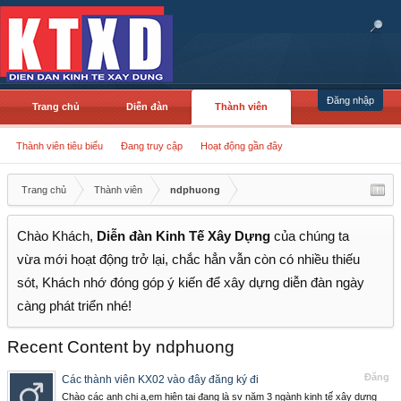
Đăng nhập
Trang chủ
Diễn đàn
Thành viên
Thành viên tiêu biểu
Đang truy cập
Hoạt động gần đây
Trang chủ
Thành viên
ndphuong
Chào Khách,
Diễn đàn Kinh Tế Xây Dựng
của chúng ta
vừa mới hoạt động trở lại, chắc hẳn vẫn còn có nhiều thiếu
sót, Khách nhớ đóng góp ý kiến để xây dựng diễn đàn ngày
càng phát triển nhé!
Recent Content by ndphuong
Đăng
Các thành viên KX02 vào đây đăng ký đi
Chào các anh chị ạ,em hiện tại đang là sv năm 3 ngành kinh tế xây dựng