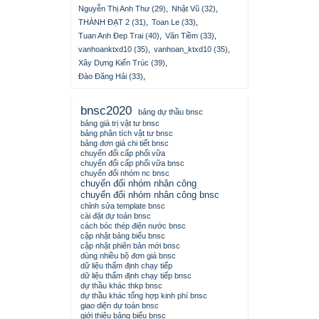
Nguyễn Thị Anh Thư (29)
,
Nhật Vũ (32)
,
THÀNH ĐẠT 2 (31)
,
Toan Le (33)
,
Tuan Anh Đep Trai (40)
,
Văn Tiềm (33)
,
vanhoanktxd10 (35)
,
vanhoan_ktxd10 (35)
,
Xây Dựng Kiến Trúc (39)
,
Đào Đăng Hải (33)
,
bnsc2020
bảng dự thầu bnsc
bảng giá trị vật tư bnsc
bảng phân tích vật tư bnsc
bảng đơn giá chi tiết bnsc
chuyển đổi cấp phối vữa
chuyển đổi cấp phối vữa bnsc
chuyển đổi nhóm nc bnsc
chuyển đổi nhóm nhân công
chuyển đổi nhóm nhân công bnsc
chỉnh sửa template bnsc
cài đặt dự toán bnsc
cách bóc thép điện nước bnsc
cập nhật bảng biểu bnsc
cập nhật phiên bản mới bnsc
dùng nhiều bộ đơn giá bnsc
dữ liệu thẩm định chạy tiếp
dữ liệu thẩm định chạy tiếp bnsc
dự thầu khác thkp bnsc
dự thầu khác tổng hợp kinh phí bnsc
giao diện dự toán bnsc
giới thiệu bảng biểu bnsc