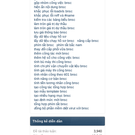
gộp nhóm công việc bnsc
hiện ẩn nội dung bnsc
khắc phục lỗi loadxls bnsc
khắc phục lỗi reff và #name
kiểm tra các bảng biểu bnsc
làm tròn giá trị dự thầu
làm tròn giá trị dự thầu bnsc
lưu giá thông báo bnsc
lấy dữ liệu chạy hồ sơ
lấy dữ liệu chạy hồ sơ bnsc
nâng cấp bnsc
phím tắt bnsc
phím tắt bắc nam
thay đổi cấp phối vữa bnsc
thêm công tác mới bnsc
thêm hệ số cho công việc bnsc
tính bù máy thi công bnsc
tính chi phí vận chuyển vật liệu bnsc
tính giá máy thi công bnsc
tính nhân công theo tt01 bnsc
tính năng cơ bản bnsc
tính tiền lương nhân công bnsc
tạo công tác tổng hợp bnsc
tạo mẫu template bnsc
tạo nhiều hạng mục bnsc
tạo định mức mới bnsc
tổng hợp phím tắt bnsc
đồng bộ phần mềm diệt virut với bnsc
Thống kê diễn đàn
Đề tài thảo luận:
3,940