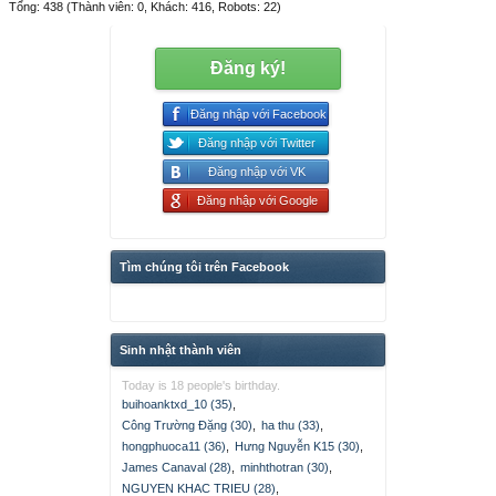
Tổng: 438 (Thành viên: 0, Khách: 416, Robots: 22)
Đăng ký!
Đăng nhập với Facebook
Đăng nhập với Twitter
Đăng nhập với VK
Đăng nhập với Google
Tìm chúng tôi trên Facebook
Sinh nhật thành viên
Today is 18 people's birthday.
buihoanktxd_10 (35)
,
Công Trường Đặng (30)
,
ha thu (33)
,
hongphuoca11 (36)
,
Hưng Nguyễn K15 (30)
,
James Canaval (28)
,
minhthotran (30)
,
NGUYEN KHAC TRIEU (28)
,