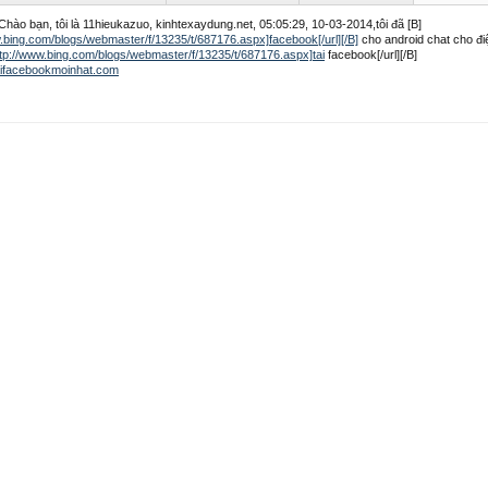
Chào bạn, tôi là 11hieukazuo, kinhtexaydung.net, 05:05:29, 10-03-2014,tôi đã [B]
.bing.com/blogs/webmaster/f/13235/t/687176.aspx]facebook[/url][/B]
cho android chat cho điệ
ttp://www.bing.com/blogs/webmaster/f/13235/t/687176.aspx]tai
facebook[/url][/B]
taifacebookmoinhat.com