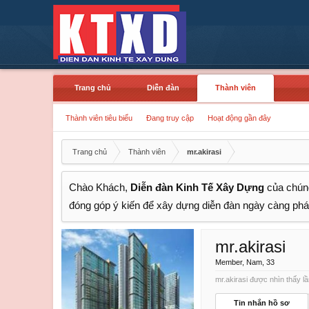
Trang chủ
Diễn đàn
Thành viên
Thành viên tiêu biểu
Đang truy cập
Hoạt động gần đây
Trang chủ
Thành viên
mr.akirasi
Chào Khách,
Diễn đàn Kinh Tế Xây Dựng
của chúng
đóng góp ý kiến để xây dựng diễn đàn ngày càng phát
mr.akirasi
Member
, Nam, 33
mr.akirasi được nhìn thấy lầ
Tin nhắn hồ sơ