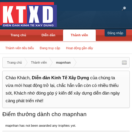
Đăng nhập
Trang chủ
Diễn đàn
Thành viên
Thành viên tiêu biểu
Đang truy cập
Hoạt động gần đây
Trang chủ
Thành viên
mapnhan
Chào Khách,
Diễn đàn Kinh Tế Xây Dựng
của chúng ta
vừa mới hoạt động trở lại, chắc hẳn vẫn còn có nhiều thiếu
sót, Khách nhớ đóng góp ý kiến để xây dựng diễn đàn ngày
càng phát triển nhé!
Điểm thưởng dành cho mapnhan
mapnhan has not been awarded any trophies yet.