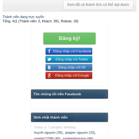
Xem tất cả thành tích có thể đạt được
Thành viên đang trực tuyến
Tổng: 411 (Thành viên: 0, Khách: 391, Robots: 20)
Đăng ký!
Đăng nhập với Facebook
Đăng nhập với Twitter
Đăng nhập với VK
Đăng nhập với Google
Tìm chúng tôi trên Facebook
Sinh nhật thành viên
Today is 7 people's birthday.
huynh nguyen (35)
,
pepper nguyen (33)
,
seabig12398 (45)
,
seobenhgoutvn (46)
,