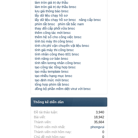
làm tròn giá trị dự thầu
làm tròn giá trị dự thầu bnsc
lưu giá thông báo bnsc
lấy dữ liệu chạy hồ sơ
lấy dữ liệu chạy hồ sơ bnsc
nâng cấp bnsc
phím tắt bnsc
phím tắt bắc nam
thay đổi cấp phối vữa bnsc
thêm công tác mới bnsc
thêm hệ số cho công việc bnsc
tính bù máy thi công bnsc
tính chi phí vận chuyển vật liệu bnsc
tính giá máy thi công bnsc
tính nhân công theo tt01 bnsc
tính năng cơ bản bnsc
tính tiền lương nhân công bnsc
tạo công tác tổng hợp bnsc
tạo mẫu template bnsc
tạo nhiều hạng mục bnsc
tạo định mức mới bnsc
tổng hợp phím tắt bnsc
đồng bộ phần mềm diệt virut với bnsc
Thống kê diễn đàn
Đề tài thảo luận:
3,940
Bài viết:
18,942
Thành viên:
35,664
Thành viên mới nhất:
phongvui
Thành viên mới hôm nay:
0
Chủ đề mới hôm nay:
0