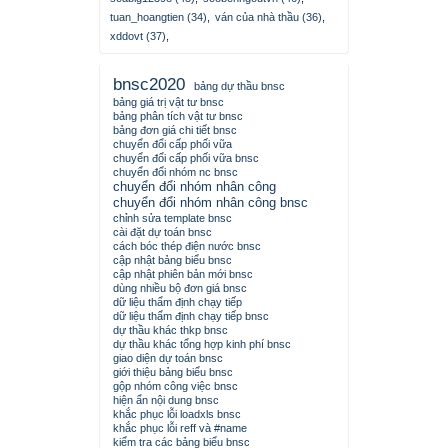
tuan_hoangtien (34)
,
ván của nhà thầu (36)
,
xddovt (37)
,
bnsc2020
bảng dự thầu bnsc
bảng giá trị vật tư bnsc
bảng phân tích vật tư bnsc
bảng đơn giá chi tiết bnsc
chuyển đổi cấp phối vữa
chuyển đổi cấp phối vữa bnsc
chuyển đổi nhóm nc bnsc
chuyển đổi nhóm nhân công
chuyển đổi nhóm nhân công bnsc
chỉnh sửa template bnsc
cài đặt dự toán bnsc
cách bóc thép điện nước bnsc
cập nhật bảng biểu bnsc
cập nhật phiên bản mới bnsc
dùng nhiều bộ đơn giá bnsc
dữ liệu thẩm định chạy tiếp
dữ liệu thẩm định chạy tiếp bnsc
dự thầu khác thkp bnsc
dự thầu khác tổng hợp kinh phí bnsc
giao diện dự toán bnsc
giới thiệu bảng biểu bnsc
gộp nhóm công việc bnsc
hiện ẩn nội dung bnsc
khắc phục lỗi loadxls bnsc
khắc phục lỗi reff và #name
kiểm tra các bảng biểu bnsc